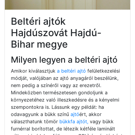
Beltéri ajtók
Hajdúszovát Hajdú-
Bihar megye
Milyen legyen a beltéri ajtó
Amikor kiválasztjuk
a beltéri ajtó
felületkezelési
módját, valójában az ajtó anyagáról beszélünk,
nem pedig a színéről vagy az erezetről.
Mindeközben természetesen gondoljunk a
környezetéhez való illeszkedésre és a kényelmi
szempontokra is. Lássunk egy példát: ha
odavagyunk a bükk színű
ajtó
ért, akkor
választhatunk tömör
bükkfa ajtót,
vagy bükk
furnérral borítottat, de létezik kétféle laminált