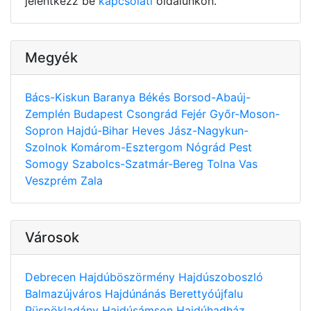
jelentkezz be
kapcsolati
oldalunkon.
Megyék
Bács-Kiskun
Baranya
Békés
Borsod-Abaúj-
Zemplén
Budapest
Csongrád
Fejér
Győr-Moson-
Sopron
Hajdú-Bihar
Heves
Jász-Nagykun-
Szolnok
Komárom-Esztergom
Nógrád
Pest
Somogy
Szabolcs-Szatmár-Bereg
Tolna
Vas
Veszprém
Zala
Városok
Debrecen
Hajdúböszörmény
Hajdúszoboszló
Balmazújváros
Hajdúnánás
Berettyóújfalu
Püspökladány
Hajdúsámson
Hajdúhadház