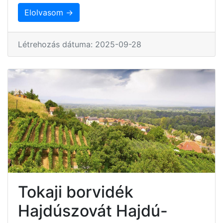
Elolvasom →
Létrehozás dátuma: 2025-09-28
Tokaji borvidék
Hajdúszovát Hajdú-