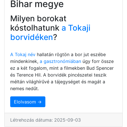
Bihar megye
Milyen borokat
kóstolhatunk
a Tokaji
borvidéken
?
A Tokaj név
hallatán rögtön a bor jut eszébe
mindenkinek,
a gasztronómiában
úgy forr össze
ez a két fogalom, mint a filmekben Bud Spencer
és Terence Hil. A borvidék pincészetei teszik
méltán világhírűvé a tájegységet és magát a
nemes nedűt.
Elolvasom →
Létrehozás dátuma: 2025-09-03