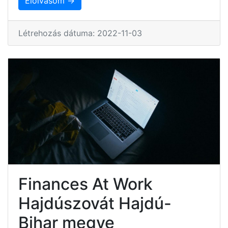
Elolvasom →
Létrehozás dátuma: 2022-11-03
Finances At Work
Hajdúszovát Hajdú-
Bihar megye