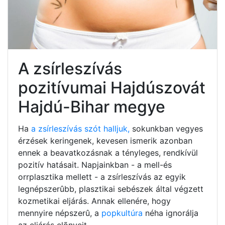
A zsírleszívás
pozitívumai Hajdúszovát
Hajdú-Bihar megye
Ha
a zsírleszívás szót halljuk,
sokunkban vegyes
érzések keringenek, kevesen ismerik azonban
ennek a beavatkozásnak a tényleges, rendkívül
pozitív hatásait. Napjainkban - a mell-és
orrplasztika mellett - a zsírleszívás az egyik
legnépszerûbb, plasztikai sebészek által végzett
kozmetikai eljárás. Annak ellenére, hogy
mennyire népszerû, a
popkultúra
néha ignorálja
az eljárás elõnyeit.