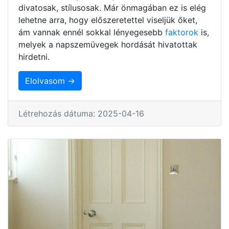
divatosak, stílusosak. Már önmagában ez is elég
lehetne arra, hogy előszeretettel viseljük őket,
ám vannak ennél sokkal lényegesebb
faktorok
is,
melyek a napszemüvegek hordását hivatottak
hirdetni.
Elolvasom →
Létrehozás dátuma: 2025-04-16