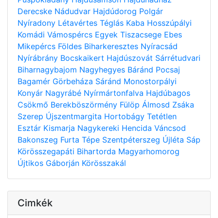
Derecske
Nádudvar
Hajdúdorog
Polgár
Nyíradony
Létavértes
Téglás
Kaba
Hosszúpályi
Komádi
Vámospércs
Egyek
Tiszacsege
Ebes
Mikepércs
Földes
Biharkeresztes
Nyíracsád
Nyírábrány
Bocskaikert
Hajdúszovát
Sárrétudvari
Biharnagybajom
Nagyhegyes
Báránd
Pocsaj
Bagamér
Görbeháza
Sáránd
Monostorpályi
Konyár
Nagyrábé
Nyírmártonfalva
Hajdúbagos
Csökmő
Berekböszörmény
Fülöp
Álmosd
Zsáka
Szerep
Újszentmargita
Hortobágy
Tetétlen
Esztár
Kismarja
Nagykereki
Hencida
Váncsod
Bakonszeg
Furta
Tépe
Szentpéterszeg
Újléta
Sáp
Körösszegapáti
Bihartorda
Magyarhomorog
Újtikos
Gáborján
Körösszakál
Cimkék