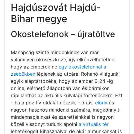
Hajdúszovát Hajdú-
Bihar megye
Okostelefonok – újratöltve
Manapság szinte mindenkinek van már
valamilyen okoseszköze, így elképzelhetetlen,
hogy az emberek ne
egy okostelefonnal a
zsebükben
lépjenek az utcára. Rohanó világunk
egyik alaptartozéka, hogy az ember 0-24 -ig
online, elérhető állapotban van és bármikor
rápillanthat az aktuális külvilági történésekre. Ezt
– ha a pozitív oldalát nézzük – óriási
előny
és
nagyon hasznos mindenki számára, megkönnyíti
mindennapjainkat és szeretteinkkel is nagyon
közeli viszonyt tudunk ápolni
a virtuális tér
lehetőségeit kihasználva, de akár a munkánkat is