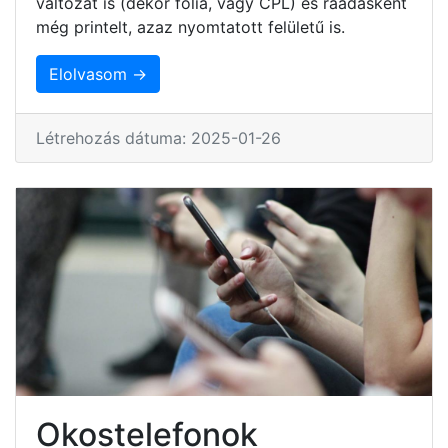
változat is (dekor fólia, vagy CPL) és ráadásként
még printelt, azaz nyomtatott felületű is.
Elolvasom →
Létrehozás dátuma: 2025-01-26
Okostelefonok