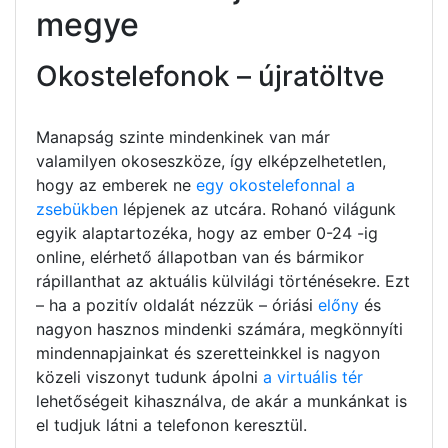
megye
Okostelefonok – újratöltve
Manapság szinte mindenkinek van már
valamilyen okoseszköze, így elképzelhetetlen,
hogy az emberek ne
egy okostelefonnal a
zsebükben
lépjenek az utcára. Rohanó világunk
egyik alaptartozéka, hogy az ember 0-24 -ig
online, elérhető állapotban van és bármikor
rápillanthat az aktuális külvilági történésekre. Ezt
– ha a pozitív oldalát nézzük – óriási
előny
és
nagyon hasznos mindenki számára, megkönnyíti
mindennapjainkat és szeretteinkkel is nagyon
közeli viszonyt tudunk ápolni
a virtuális tér
lehetőségeit kihasználva, de akár a munkánkat is
el tudjuk látni a telefonon keresztül.