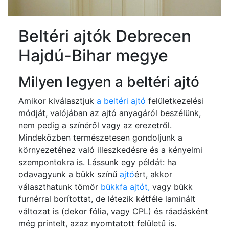
Beltéri ajtók Debrecen
Hajdú-Bihar megye
Milyen legyen a beltéri ajtó
Amikor kiválasztjuk
a beltéri ajtó
felületkezelési
módját, valójában az ajtó anyagáról beszélünk,
nem pedig a színéről vagy az erezetről.
Mindeközben természetesen gondoljunk a
környezetéhez való illeszkedésre és a kényelmi
szempontokra is. Lássunk egy példát: ha
odavagyunk a bükk színű
ajtó
ért, akkor
választhatunk tömör
bükkfa ajtót,
vagy bükk
furnérral borítottat, de létezik kétféle laminált
változat is (dekor fólia, vagy CPL) és ráadásként
még printelt, azaz nyomtatott felületű is.