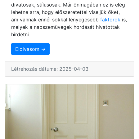
divatosak, stílusosak. Már önmagában ez is elég
lehetne arra, hogy előszeretettel viseljük őket,
ám vannak ennél sokkal lényegesebb
faktorok
is,
melyek a napszemüvegek hordását hivatottak
hirdetni.
Elolvasom →
Létrehozás dátuma: 2025-04-03