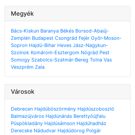
Megyék
Bács-Kiskun
Baranya
Békés
Borsod-Abaúj-
Zemplén
Budapest
Csongrád
Fejér
Győr-Moson-
Sopron
Hajdú-Bihar
Heves
Jász-Nagykun-
Szolnok
Komárom-Esztergom
Nógrád
Pest
Somogy
Szabolcs-Szatmár-Bereg
Tolna
Vas
Veszprém
Zala
Városok
Debrecen
Hajdúböszörmény
Hajdúszoboszló
Balmazújváros
Hajdúnánás
Berettyóújfalu
Püspökladány
Hajdúsámson
Hajdúhadház
Derecske
Nádudvar
Hajdúdorog
Polgár