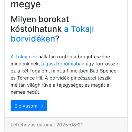
megye
Milyen borokat
kóstolhatunk
a Tokaji
borvidéken
?
A Tokaj név
hallatán rögtön a bor jut eszébe
mindenkinek,
a gasztronómiában
úgy forr össze
ez a két fogalom, mint a filmekben Bud Spencer
és Terence Hil. A borvidék pincészetei teszik
méltán világhírűvé a tájegységet és magát a
nemes nedűt.
Elolvasom →
Létrehozás dátuma: 2025-08-21