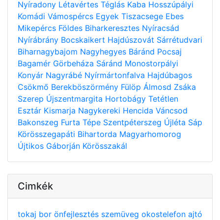
Nyíradony
Létavértes
Téglás
Kaba
Hosszúpályi
Komádi
Vámospércs
Egyek
Tiszacsege
Ebes
Mikepércs
Földes
Biharkeresztes
Nyíracsád
Nyírábrány
Bocskaikert
Hajdúszovát
Sárrétudvari
Biharnagybajom
Nagyhegyes
Báránd
Pocsaj
Bagamér
Görbeháza
Sáránd
Monostorpályi
Konyár
Nagyrábé
Nyírmártonfalva
Hajdúbagos
Csökmő
Berekböszörmény
Fülöp
Álmosd
Zsáka
Szerep
Újszentmargita
Hortobágy
Tetétlen
Esztár
Kismarja
Nagykereki
Hencida
Váncsod
Bakonszeg
Furta
Tépe
Szentpéterszeg
Újléta
Sáp
Körösszegapáti
Bihartorda
Magyarhomorog
Újtikos
Gáborján
Körösszakál
Cimkék
tokaj
bor
önfejlesztés
szemüveg
okostelefon
ajtó