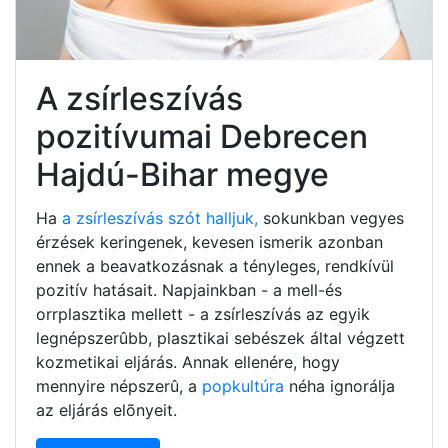
A zsírleszívás
pozitívumai Debrecen
Hajdú-Bihar megye
Ha
a zsírleszívás szót halljuk,
sokunkban vegyes
érzések keringenek, kevesen ismerik azonban
ennek a beavatkozásnak a tényleges, rendkívül
pozitív hatásait. Napjainkban - a mell-és
orrplasztika mellett - a zsírleszívás az egyik
legnépszerûbb, plasztikai sebészek által végzett
kozmetikai eljárás. Annak ellenére, hogy
mennyire népszerû, a
popkultúra
néha ignorálja
az eljárás elõnyeit.