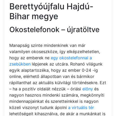
Berettyóújfalu Hajdú-
Bihar megye
Okostelefonok – újratöltve
Manapság szinte mindenkinek van már
valamilyen okoseszköze, így elképzelhetetlen,
hogy az emberek ne
egy okostelefonnal a
zsebükben
lépjenek az utcára. Rohanó világunk
egyik alaptartozéka, hogy az ember 0-24 -ig
online, elérhető állapotban van és bármikor
rápillanthat az aktuális külvilági történésekre. Ezt
– ha a pozitív oldalát nézzük – óriási
előny
és
nagyon hasznos mindenki számára, megkönnyíti
mindennapjainkat és szeretteinkkel is nagyon
közeli viszonyt tudunk ápolni
a virtuális tér
lehetőségeit kihasználva, de akár a munkánkat is