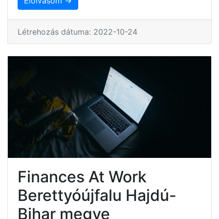
Elolvasom →
Létrehozás dátuma: 2022-10-24
Finances At Work
Berettyóújfalu Hajdú-
Bihar megye