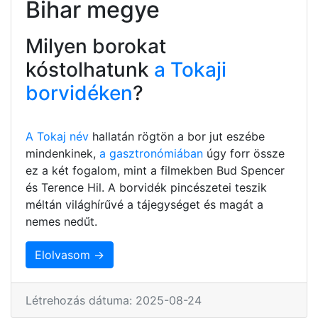
Bihar megye
Milyen borokat
kóstolhatunk
a Tokaji
borvidéken
?
A Tokaj név
hallatán rögtön a bor jut eszébe
mindenkinek,
a gasztronómiában
úgy forr össze
ez a két fogalom, mint a filmekben Bud Spencer
és Terence Hil. A borvidék pincészetei teszik
méltán világhírűvé a tájegységet és magát a
nemes nedűt.
Elolvasom →
Létrehozás dátuma: 2025-08-24