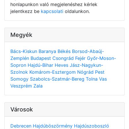
honlapunkon való megjelenéshez kérlek
jelentkezz be
kapcsolati
oldalunkon.
Megyék
Bács-Kiskun
Baranya
Békés
Borsod-Abaúj-
Zemplén
Budapest
Csongrád
Fejér
Győr-Moson-
Sopron
Hajdú-Bihar
Heves
Jász-Nagykun-
Szolnok
Komárom-Esztergom
Nógrád
Pest
Somogy
Szabolcs-Szatmár-Bereg
Tolna
Vas
Veszprém
Zala
Városok
Debrecen
Hajdúböszörmény
Hajdúszoboszló