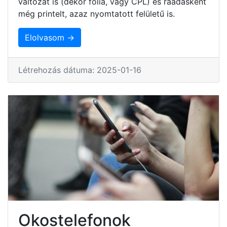
változat is (dekor fólia, vagy CPL) és ráadásként
még printelt, azaz nyomtatott felületű is.
Elolvasom →
Létrehozás dátuma: 2025-01-16
Okostelefonok