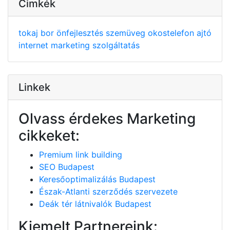
Cimkék
tokaj
bor
önfejlesztés
szemüveg
okostelefon
ajtó
internet
marketing
szolgáltatás
Linkek
Olvass érdekes Marketing
cikkeket:
Premium link building
SEO Budapest
Keresőoptimalizálás Budapest
Észak-Atlanti szerződés szervezete
Deák tér látnivalók Budapest
Kiemelt Partnereink: