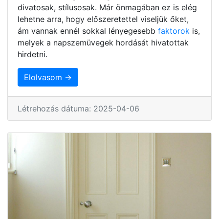
divatosak, stílusosak. Már önmagában ez is elég
lehetne arra, hogy előszeretettel viseljük őket,
ám vannak ennél sokkal lényegesebb
faktorok
is,
melyek a napszemüvegek hordását hivatottak
hirdetni.
Elolvasom →
Létrehozás dátuma: 2025-04-06