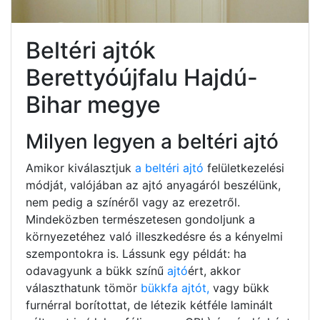
Beltéri ajtók
Berettyóújfalu Hajdú-
Bihar megye
Milyen legyen a beltéri ajtó
Amikor kiválasztjuk
a beltéri ajtó
felületkezelési
módját, valójában az ajtó anyagáról beszélünk,
nem pedig a színéről vagy az erezetről.
Mindeközben természetesen gondoljunk a
környezetéhez való illeszkedésre és a kényelmi
szempontokra is. Lássunk egy példát: ha
odavagyunk a bükk színű
ajtó
ért, akkor
választhatunk tömör
bükkfa ajtót,
vagy bükk
furnérral borítottat, de létezik kétféle laminált