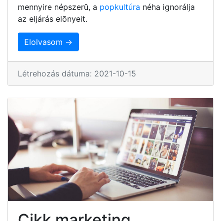
mennyire népszerû, a
popkultúra
néha ignorálja
az eljárás elõnyeit.
Elolvasom →
Létrehozás dátuma: 2021-10-15
Cikk marketing