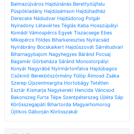
Balmazújváros
Hajdúnánás
Berettyóújfalu
Püspökladány
Hajdúsámson
Hajdúhadház
Derecske
Nádudvar
Hajdúdorog
Polgár
Nyíradony
Létavértes
Téglás
Kaba
Hosszúpályi
Komádi
Vámospércs
Egyek
Tiszacsege
Ebes
Mikepércs
Földes
Biharkeresztes
Nyíracsád
Nyírábrány
Bocskaikert
Hajdúszovát
Sárrétudvari
Biharnagybajom
Nagyhegyes
Báránd
Pocsaj
Bagamér
Görbeháza
Sáránd
Monostorpályi
Konyár
Nagyrábé
Nyírmártonfalva
Hajdúbagos
Csökmő
Berekböszörmény
Fülöp
Álmosd
Zsáka
Szerep
Újszentmargita
Hortobágy
Tetétlen
Esztár
Kismarja
Nagykereki
Hencida
Váncsod
Bakonszeg
Furta
Tépe
Szentpéterszeg
Újléta
Sáp
Körösszegapáti
Bihartorda
Magyarhomorog
Újtikos
Gáborján
Körösszakál