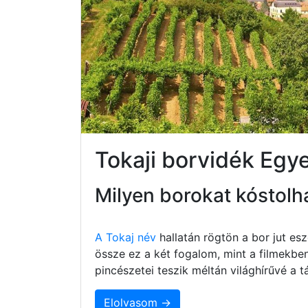
Tokaji borvidék Egy
Milyen borokat kóstolh
A Tokaj név
hallatán rögtön a bor jut e
össze ez a két fogalom, mint a filmekbe
pincészetei teszik méltán világhírűvé a
Elolvasom →