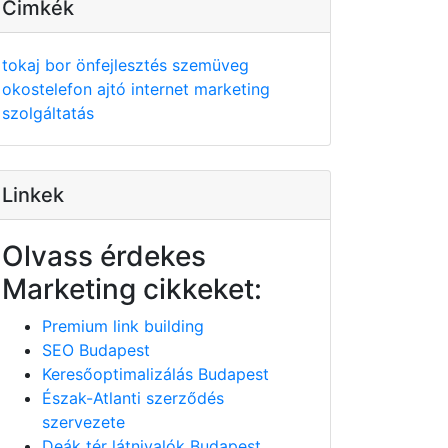
Cimkék
tokaj
bor
önfejlesztés
szemüveg
okostelefon
ajtó
internet
marketing
szolgáltatás
Linkek
Olvass érdekes
Marketing cikkeket:
Premium link building
SEO Budapest
Keresőoptimalizálás Budapest
Észak-Atlanti szerződés
szervezete
Deák tér látnivalók Budapest