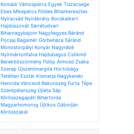
Komádi
Vámospércs
Egyek
Tiszacsege
Ebes
Mikepércs
Földes
Biharkeresztes
Nyíracsád
Nyírábrány
Bocskaikert
Hajdúszovát
Sárrétudvari
Biharnagybajom
Nagyhegyes
Báránd
Pocsaj
Bagamér
Görbeháza
Sáránd
Monostorpályi
Konyár
Nagyrábé
Nyírmártonfalva
Hajdúbagos
Csökmő
Berekböszörmény
Fülöp
Álmosd
Zsáka
Szerep
Újszentmargita
Hortobágy
Tetétlen
Esztár
Kismarja
Nagykereki
Hencida
Váncsod
Bakonszeg
Furta
Tépe
Szentpéterszeg
Újléta
Sáp
Körösszegapáti
Bihartorda
Magyarhomorog
Újtikos
Gáborján
Körösszakál