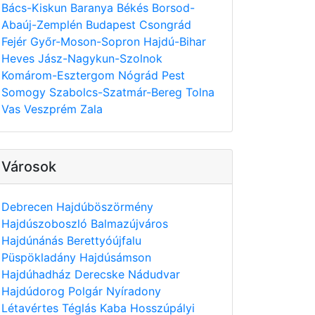
Bács-Kiskun
Baranya
Békés
Borsod-
Abaúj-Zemplén
Budapest
Csongrád
Fejér
Győr-Moson-Sopron
Hajdú-Bihar
Heves
Jász-Nagykun-Szolnok
Komárom-Esztergom
Nógrád
Pest
Somogy
Szabolcs-Szatmár-Bereg
Tolna
Vas
Veszprém
Zala
Városok
Debrecen
Hajdúböszörmény
Hajdúszoboszló
Balmazújváros
Hajdúnánás
Berettyóújfalu
Püspökladány
Hajdúsámson
Hajdúhadház
Derecske
Nádudvar
Hajdúdorog
Polgár
Nyíradony
Létavértes
Téglás
Kaba
Hosszúpályi