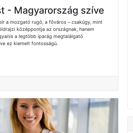
t - Magyarország szíve
bír a mozgató rugó, a főváros – csakúgy, mint
ldrajzi középpontja az országnak, hanem
yanis a legtöbb iparág megtalálgató
e ez kiemelt fontosságú.