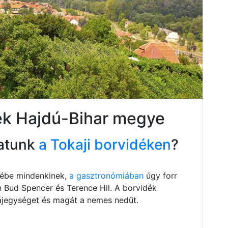
ek Hajdú-Bihar megye
atunk
a Tokaji borvidéken
?
szébe mindenkinek,
a gasztronómiában
úgy forr
n Bud Spencer és Terence Hil. A borvidék
 tájegységet és magát a nemes nedűt.