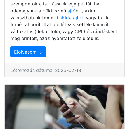
szempontokra is. Lássunk egy példát: ha
odavagyunk a bükk színű
ajtó
ért, akkor
választhatunk tömör
bükkfa ajtót,
vagy bükk
furnérral borítottat, de létezik kétféle laminált
változat is (dekor fólia, vagy CPL) és ráadásként
még printelt, azaz nyomtatott felületű is.
Elolvasom →
Létrehozás dátuma: 2025-02-18