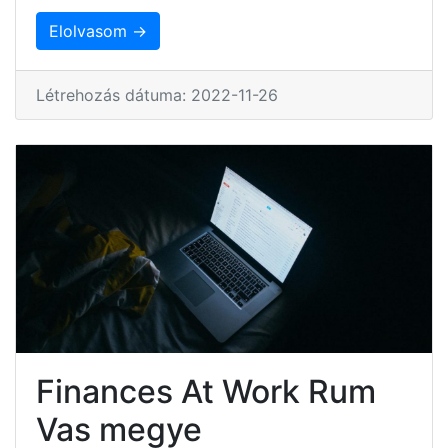
Elolvasom →
Létrehozás dátuma: 2022-11-26
Finances At Work Rum
Vas megye