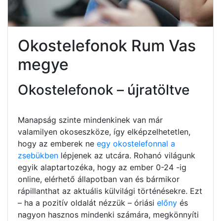
Okostelefonok Rum Vas
megye
Okostelefonok – újratöltve
Manapság szinte mindenkinek van már
valamilyen okoseszköze, így elképzelhetetlen,
hogy az emberek ne
egy okostelefonnal a
zsebükben
lépjenek az utcára. Rohanó világunk
egyik alaptartozéka, hogy az ember 0-24 -ig
online, elérhető állapotban van és bármikor
rápillanthat az aktuális külvilági történésekre. Ezt
– ha a pozitív oldalát nézzük – óriási
előny
és
nagyon hasznos mindenki számára, megkönnyíti