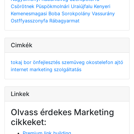
Csörötnek
Püspökmolnári
Uraiújfalu
Kenyeri
Kemenesmagasi
Boba
Sorokpolány
Vassurány
Ostffyasszonyfa
Rábagyarmat
Cimkék
tokaj
bor
önfejlesztés
szemüveg
okostelefon
ajtó
internet
marketing
szolgáltatás
Linkek
Olvass érdekes Marketing
cikkeket:
Premium link building