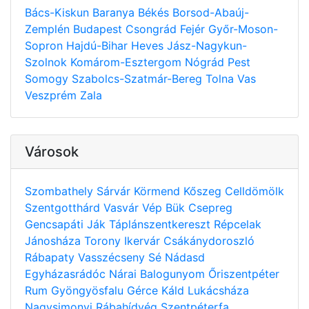
Bács-Kiskun
Baranya
Békés
Borsod-Abaúj-
Zemplén
Budapest
Csongrád
Fejér
Győr-Moson-
Sopron
Hajdú-Bihar
Heves
Jász-Nagykun-
Szolnok
Komárom-Esztergom
Nógrád
Pest
Somogy
Szabolcs-Szatmár-Bereg
Tolna
Vas
Veszprém
Zala
Városok
Szombathely
Sárvár
Körmend
Kőszeg
Celldömölk
Szentgotthárd
Vasvár
Vép
Bük
Csepreg
Gencsapáti
Ják
Táplánszentkereszt
Répcelak
Jánosháza
Torony
Ikervár
Csákánydoroszló
Rábapaty
Vasszécseny
Sé
Nádasd
Egyházasrádóc
Nárai
Balogunyom
Őriszentpéter
Rum
Gyöngyösfalu
Gérce
Káld
Lukácsháza
Nagysimonyi
Rábahídvég
Szentpéterfa