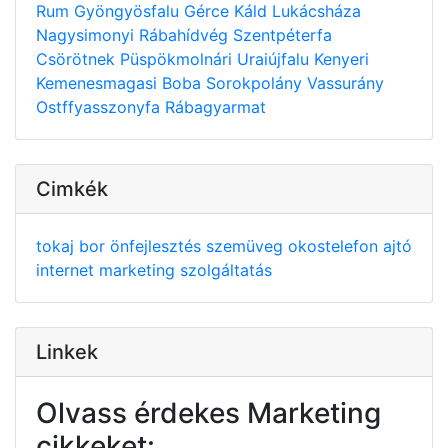
Rum
Gyöngyösfalu
Gérce
Káld
Lukácsháza
Nagysimonyi
Rábahídvég
Szentpéterfa
Csörötnek
Püspökmolnári
Uraiújfalu
Kenyeri
Kemenesmagasi
Boba
Sorokpolány
Vassurány
Ostffyasszonyfa
Rábagyarmat
Cimkék
tokaj
bor
önfejlesztés
szemüveg
okostelefon
ajtó
internet
marketing
szolgáltatás
Linkek
Olvass érdekes Marketing
cikkeket: