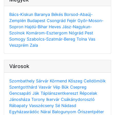
Bács-Kiskun
Baranya
Békés
Borsod-Abaúj-
Zemplén
Budapest
Csongrád
Fejér
Győr-Moson-
Sopron
Hajdú-Bihar
Heves
Jász-Nagykun-
Szolnok
Komárom-Esztergom
Nógrád
Pest
Somogy
Szabolcs-Szatmár-Bereg
Tolna
Vas
Veszprém
Zala
Városok
Szombathely
Sárvár
Körmend
Kőszeg
Celldömölk
Szentgotthárd
Vasvár
Vép
Bük
Csepreg
Gencsapáti
Ják
Táplánszentkereszt
Répcelak
Jánosháza
Torony
Ikervár
Csákánydoroszló
Rábapaty
Vasszécseny
Sé
Nádasd
Egyházasrádóc
Nárai
Balogunyom
Őriszentpéter