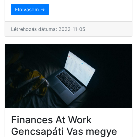
Elolvasom →
Létrehozás dátuma: 2022-11-05
Finances At Work
Gencsapáti Vas megye