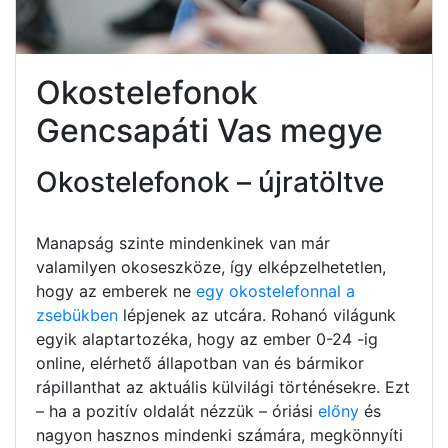
Okostelefonok
Gencsapáti Vas megye
Okostelefonok – újratöltve
Manapság szinte mindenkinek van már
valamilyen okoseszköze, így elképzelhetetlen,
hogy az emberek ne
egy okostelefonnal a
zsebükben
lépjenek az utcára. Rohanó világunk
egyik alaptartozéka, hogy az ember 0-24 -ig
online, elérhető állapotban van és bármikor
rápillanthat az aktuális külvilági történésekre. Ezt
– ha a pozitív oldalát nézzük – óriási
előny
és
nagyon hasznos mindenki számára, megkönnyíti