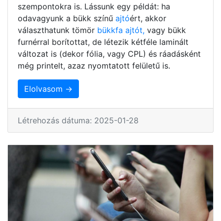
szempontokra is. Lássunk egy példát: ha
odavagyunk a bükk színű
ajtó
ért, akkor
választhatunk tömör
bükkfa ajtót,
vagy bükk
furnérral borítottat, de létezik kétféle laminált
változat is (dekor fólia, vagy CPL) és ráadásként
még printelt, azaz nyomtatott felületű is.
Elolvasom →
Létrehozás dátuma: 2025-01-28