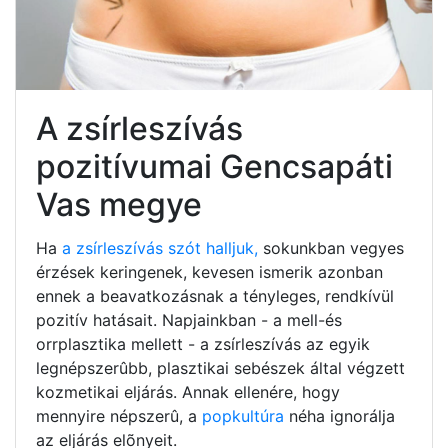
A zsírleszívás
pozitívumai Gencsapáti
Vas megye
Ha
a zsírleszívás szót halljuk,
sokunkban vegyes
érzések keringenek, kevesen ismerik azonban
ennek a beavatkozásnak a tényleges, rendkívül
pozitív hatásait. Napjainkban - a mell-és
orrplasztika mellett - a zsírleszívás az egyik
legnépszerûbb, plasztikai sebészek által végzett
kozmetikai eljárás. Annak ellenére, hogy
mennyire népszerû, a
popkultúra
néha ignorálja
az eljárás elõnyeit.