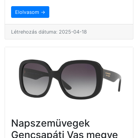
Elolvasom →
Létrehozás dátuma: 2025-04-18
Napszemüvegek
Gencsapáti Vas megye