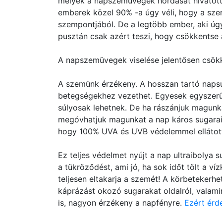
melyek a napszemüvegek hordását hivatotta
emberek közel 90% -a úgy véli, hogy a sz
szempontjából. De a legtöbb ember, aki úgy
pusztán csak azért teszi, hogy csökkentse
A napszemüvegek viselése jelentősen csökke
A szemünk érzékeny. A hosszan tartó napsu
betegségekhez vezethet. Egyesek egyszerűe
súlyosak lehetnek. De ha rászánjuk magunk
megóvhatjuk magunkat a nap káros sugarait
hogy 100% UVA és UVB védelemmel ellátot
Ez teljes védelmet nyújt a nap ultraibolya 
a tükröződést, ami jó, ha sok időt tölt a v
teljesen eltakarja a szemét! A körbetekerhe
káprázást okozó sugarakat oldalról, valamin
is, nagyon érzékeny a napfényre.
Ezért érd