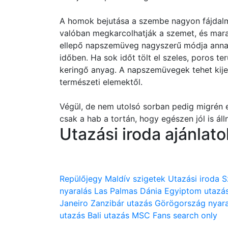
A homok bejutása a szembe nagyon fájdal
valóban megkarcolhatják a szemet, és mar
ellepő napszemüveg nagyszerű módja annak
időben. Ha sok időt tölt el szeles, poros ter
keringő anyag. A napszemüvegek tehet kije
természeti elemektől.
Végül, de nem utolsó sorban pedig migrén 
csak a hab a tortán, hogy egészen jól is áll
Utazási iroda ajánlato
Repülőjegy
Maldív szigetek
Utazási iroda
S
nyaralás
Las Palmas
Dánia
Egyiptom utazá
Janeiro
Zanzibár utazás
Görögország nyara
utazás
Bali utazás
MSC
Fans search only