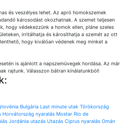
mas és veszélyes lehet. Az apró homokszemek
adandó károsodást okozhatnak. A szemet teljesen
, hogy védekezzünk a homok ellen, pláne szeles
ületeken, irritálhatja és károsíthatja a szemét az ott
lenthető, hogy kiválóan védenek meg minket a
esetén is ajánlott a napszemüvegek hordása. Az már
nak rajtunk. Válasszon bátran kínálatunkból!
k:
zlovénia
Bulgária
Last minute utak
Törökország
s
Horvátország nyaralás
Mostar
Rio de
lás
Jordánia utazás
Utazás
Ciprus nyaralás
Omán