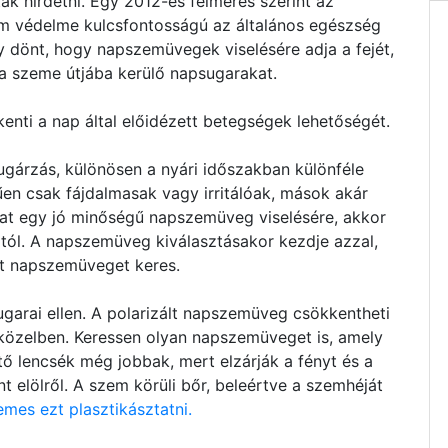
k hirdetni. Egy 2012-es felmérés szerint az
em védelme kulcsfontosságú az általános egészség
 dönt, hogy napszemüvegek viselésére adja a fejét,
 a szeme útjába kerülő napsugarakat.
nti a nap által előidézett betegségek lehetőségét.
gárzás, különösen a nyári időszakban különféle
n csak fájdalmasak vagy irritálóak, mások akár
at egy jó minőségű napszemüveg viselésére, akkor
ól. A napszemüveg kiválasztásakor kezdje azzal,
t napszemüveget keres.
sugarai ellen. A polarizált napszemüveg csökkentheti
ízközelben. Keressen olyan napszemüveget is, amely
tő lencsék még jobbak, mert elzárják a fényt és a
t elölről. A szem körüli bőr, beleértve a szemhéját
emes ezt plasztikásztatni.