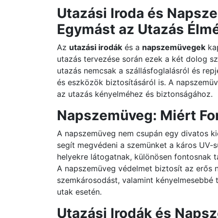
Utazási Iroda és Naps
Egymást az Utazás Élm
Az
utazási irodák
és a
napszemüvegek
kap
utazás tervezése során ezek a két dolog sz
utazás nemcsak a szállásfoglalásról és rep
és eszközök biztosításáról is. A napszemüve
az utazás kényelméhez és biztonságához.
Napszemüveg: Miért Fo
A napszemüveg nem csupán egy divatos kie
segít megvédeni a szemünket a káros UV-su
helyekre látogatnak, különösen fontosnak t
A napszemüveg védelmet biztosít az erős 
szemkárosodást, valamint kényelmesebbé te
utak esetén.
Utazási Irodák és Naps