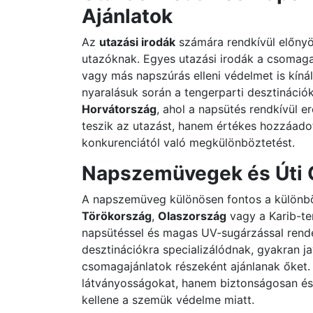
Ajánlatok
Az
utazási irodák
számára rendkívül előnyös
utazóknak. Egyes utazási irodák a csomag
vagy más napszúrás elleni védelmet is kíná
nyaralásuk során a tengerparti desztinációk
Horvátország
, ahol a napsütés rendkívül 
teszik az utazást, hanem értékes hozzáadott
konkurenciától való megkülönböztetést.
Napszemüvegek és Úti 
A napszemüveg különösen fontos a különbö
Törökország
,
Olaszország
vagy a Karib-te
napsütéssel és magas UV-sugárzással rende
desztinációkra specializálódnak, gyakran j
csomagajánlatok részeként ajánlanak őket. 
látványosságokat, hanem biztonságosan és
kellene a szemük védelme miatt.