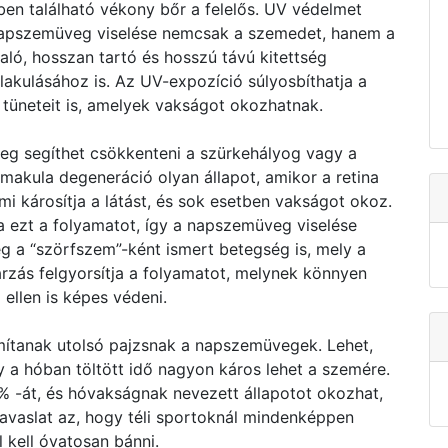
en található vékony bőr a felelős. UV védelmet
s napszemüveg viselése nemcsak a szemedet, hanem a
ló, hosszan tartó és hosszú távú kitettség
lakulásához is. Az UV-expozíció súlyosbíthatja a
tüneteit is, amelyek vakságot okozhatnak.
eg segíthet csökkenteni a szürkehályog vagy a
kula degeneráció olyan állapot, amikor a retina
i károsítja a látást, és sok esetben vakságot okoz.
a ezt a folyamatot, így a napszemüveg viselése
g a “szörfszem”-ként ismert betegség is, mely a
rzás felgyorsítja a folyamatot, melynek könnyen
ellen is képes védeni.
mítanak utolsó pajzsnak a napszemüvegek. Lehet,
 a hóban töltött idő nagyon káros lehet a szemére.
% -át, és hóvakságnak nevezett állapotot okozhat,
javaslat az, hogy téli sportoknál mindenképpen
 kell óvatosan bánni.