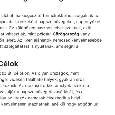
 lehet, ha kiegészítő termékekkel is szolgálnak az
ajánlataik részeként napszemüvegeket, napernyőket
lnak. Ez különösen hasznos lehet azoknak, akik
at választják, mint például
Görögország
vagy
erős lehet. Az ilyen ajánlatok nemcsak kényelmesebbé
 szolgáltatást is nyújtanak, ami segíti a
Célok
ző úti célokon. Az olyan országok, mint
nger vidékén található helyek, gyakran erős
lkeznek. Az utazási irodák, amelyek ezekre a
avasolják a napszemüvegek vásárlását, és a
Így az utazók nemcsak élvezhetik a helyi
 kényelmesen utazhatnak, anélkül hogy aggódniuk