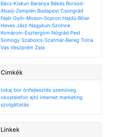
Bács-Kiskun
Baranya
Békés
Borsod-
Abaúj-Zemplén
Budapest
Csongrád
Fejér
Győr-Moson-Sopron
Hajdú-Bihar
Heves
Jász-Nagykun-Szolnok
Komárom-Esztergom
Nógrád
Pest
Somogy
Szabolcs-Szatmár-Bereg
Tolna
Vas
Veszprém
Zala
Cimkék
tokaj
bor
önfejlesztés
szemüveg
okostelefon
ajtó
internet
marketing
szolgáltatás
Linkek