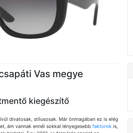
sapáti Vas megye
tmentő kiegészítő
l divatosak, stílusosak. Már önmagában ez is elég
 őket, ám vannak ennél sokkal lényegesebb
faktorok
is,