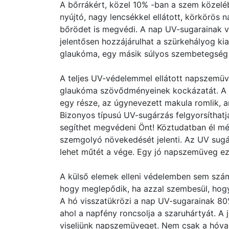
A bőrrákért, közel 10% -ban a szem közeléb
nyújtó, nagy lencsékkel ellátott, körkörö
bőrödet is megvédi. A nap UV-sugarainak va
jelentősen hozzájárulhat a szürkehályog kia
glaukóma, egy másik súlyos szembetegség 
A teljes UV-védelemmel ellátott napszemüv
glaukóma szövődményeinek kockázatát. A ma
egy része, az úgynevezett makula romlik, am
Bizonyos típusú UV-sugárzás felgyorsíthatj
segíthet megvédeni Önt! Köztudatban él mé
szemgolyó növekedését jelenti. Az UV sugá
lehet műtét a vége. Egy jó napszemüveg ez 
A külső elemek elleni védelemben sem szá
hogy meglepődik, ha azzal szembesül, hogy
A hó visszatükrözi a nap UV-sugarainak 80
ahol a napfény roncsolja a szaruhártyát. A 
viseljünk napszemüveget. Nem csak a hóval