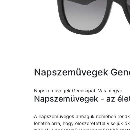
Napszemüvegek Genc
Napszemüvegek Gencsapáti Vas megye
Napszemüvegek - az éle
A napszemüvegek a maguk nemében rendkívü
lehetne arra, hogy előszeretettel viseljük