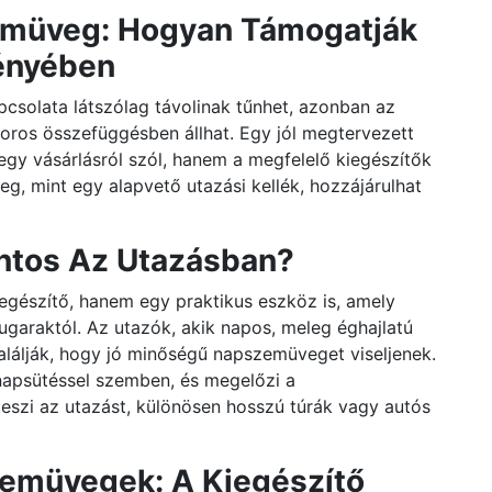
zemüveg: Hogyan Támogatják
ényében
csolata látszólag távolinak tűnhet, azonban az
oros összefüggésben állhat. Egy jól megtervezett
jegy vásárlásról szól, hanem a megfelelő kiegészítők
g, mint egy alapvető utazási kellék, hozzájárulhat
ntos Az Utazásban?
gészítő, hanem egy praktikus eszköz is, amely
garaktól. Az utazók, akik napos, meleg éghajlatú
alálják, hogy jó minőségű napszemüveget viseljenek.
napsütéssel szemben, és megelőzi a
szi az utazást, különösen hosszú túrák vagy autós
zemüvegek: A Kiegészítő