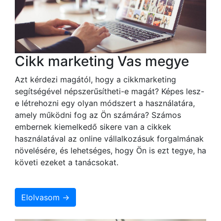
Cikk marketing Vas megye
Azt kérdezi magától, hogy a cikkmarketing
segítségével népszerűsítheti-e magát? Képes lesz-
e létrehozni egy olyan módszert a használatára,
amely működni fog az Ön számára? Számos
embernek kiemelkedő sikere van a cikkek
használatával az online vállalkozásuk forgalmának
növelésére, és lehetséges, hogy Ön is ezt tegye, ha
követi ezeket a tanácsokat.
Elolvasom →