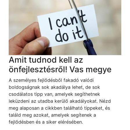
Amit tudnod kell az
önfejlesztésről! Vas megye
A személyes fejlődésből fakadó valódi
boldogságnak sok akadálya lehet, de sok
csodálatos tipp van, amelyek segíthetnek
leküzdeni az utadba kerülő akadályokat. Nézd
meg alaposan a cikkben található tippeket, és
találd meg azokat, amelyek segítenek a
fejlődésben és a siker elérésében.