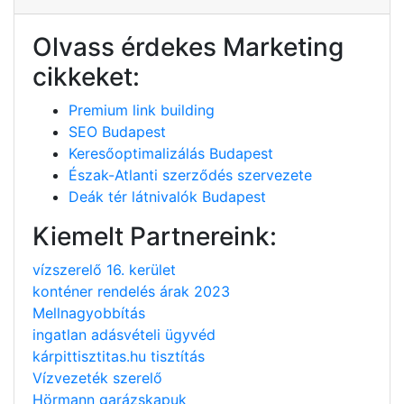
Olvass érdekes Marketing
cikkeket:
Premium link building
SEO Budapest
Keresőoptimalizálás Budapest
Észak-Atlanti szerződés szervezete
Deák tér látnivalók Budapest
Kiemelt Partnereink:
vízszerelő 16. kerület
konténer rendelés árak 2023
Mellnagyobbítás
ingatlan adásvételi ügyvéd
kárpittisztitas.hu tisztítás
Vízvezeték szerelő
Hörmann garázskapuk