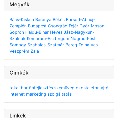
Megyék
Bács-Kiskun
Baranya
Békés
Borsod-Abaúj-
Zemplén
Budapest
Csongrád
Fejér
Győr-Moson-
Sopron
Hajdú-Bihar
Heves
Jász-Nagykun-
Szolnok
Komárom-Esztergom
Nógrád
Pest
Somogy
Szabolcs-Szatmár-Bereg
Tolna
Vas
Veszprém
Zala
Cimkék
tokaj
bor
önfejlesztés
szemüveg
okostelefon
ajtó
internet
marketing
szolgáltatás
Linkek