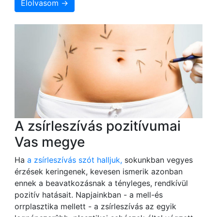
Elolvasom →
A zsírleszívás pozitívumai
Vas megye
Ha
a zsírleszívás szót halljuk,
sokunkban vegyes
érzések keringenek, kevesen ismerik azonban
ennek a beavatkozásnak a tényleges, rendkívül
pozitív hatásait. Napjainkban - a mell-és
orrplasztika mellett - a zsírleszívás az egyik