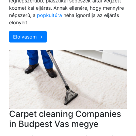
legnépszerûbb, plasztikai sebészek által végzett
kozmetikai eljárás. Annak ellenére, hogy mennyire
népszerû, a
popkultúra
néha ignorálja az eljárás
elõnyeit.
Elolvasom →
Carpet cleaning Companies
in Budpest Vas megye