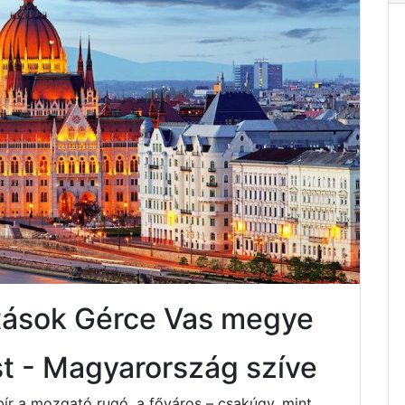
atások Gérce Vas megye
t - Magyarország szíve
bír a mozgató rugó, a főváros – csakúgy, mint