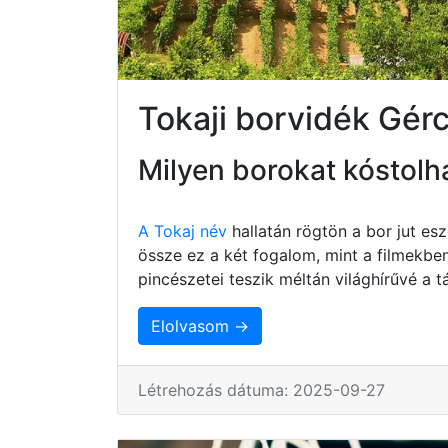
Tokaji borvidék Gér
Milyen borokat kóstolh
A Tokaj név
hallatán rögtön a bor jut e
össze ez a két fogalom, mint a filmekbe
pincészetei teszik méltán világhírűvé a
Elolvasom →
Létrehozás dátuma: 2025-09-27