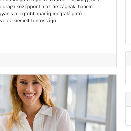
ldrajzi középpontja az országnak, hanem
yanis a legtöbb iparág megtalálgató
e ez kiemelt fontosságú.