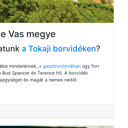
ce Vas megye
atunk
a Tokaji borvidéken
?
szébe mindenkinek,
a gasztronómiában
úgy forr
n Bud Spencer és Terence Hil. A borvidék
 tájegységet és magát a nemes nedűt.