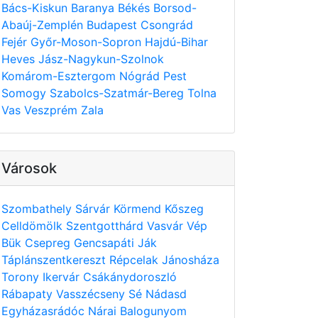
Bács-Kiskun
Baranya
Békés
Borsod-
Abaúj-Zemplén
Budapest
Csongrád
Fejér
Győr-Moson-Sopron
Hajdú-Bihar
Heves
Jász-Nagykun-Szolnok
Komárom-Esztergom
Nógrád
Pest
Somogy
Szabolcs-Szatmár-Bereg
Tolna
Vas
Veszprém
Zala
Városok
Szombathely
Sárvár
Körmend
Kőszeg
Celldömölk
Szentgotthárd
Vasvár
Vép
Bük
Csepreg
Gencsapáti
Ják
Táplánszentkereszt
Répcelak
Jánosháza
Torony
Ikervár
Csákánydoroszló
Rábapaty
Vasszécseny
Sé
Nádasd
Egyházasrádóc
Nárai
Balogunyom