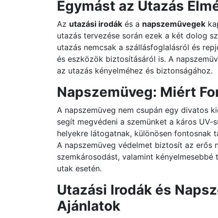
Egymást az Utazás Élm
Az
utazási irodák
és a
napszemüvegek
kap
utazás tervezése során ezek a két dolog sz
utazás nemcsak a szállásfoglalásról és rep
és eszközök biztosításáról is. A napszemüve
az utazás kényelméhez és biztonságához.
Napszemüveg: Miért Fo
A napszemüveg nem csupán egy divatos kie
segít megvédeni a szemünket a káros UV-su
helyekre látogatnak, különösen fontosnak t
A napszemüveg védelmet biztosít az erős 
szemkárosodást, valamint kényelmesebbé te
utak esetén.
Utazási Irodák és Naps
Ajánlatok