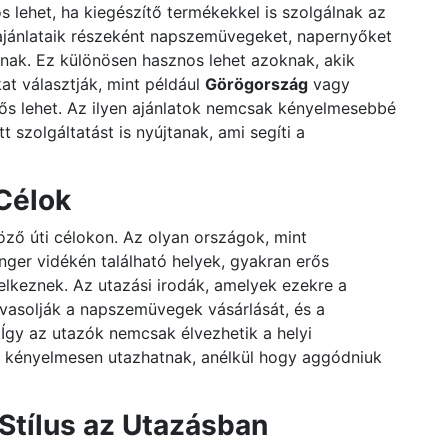
 lehet, ha kiegészítő termékekkel is szolgálnak az
ajánlataik részeként napszemüvegeket, napernyőket
lnak. Ez különösen hasznos lehet azoknak, akik
at választják, mint például
Görögország
vagy
erős lehet. Az ilyen ajánlatok nemcsak kényelmesebbé
 szolgáltatást is nyújtanak, ami segíti a
Célok
ző úti célokon. Az olyan országok, mint
nger vidékén található helyek, gyakran erős
lkeznek. Az utazási irodák, amelyek ezekre a
avasolják a napszemüvegek vásárlását, és a
Így az utazók nemcsak élvezhetik a helyi
 kényelmesen utazhatnak, anélkül hogy aggódniuk
Stílus az Utazásban