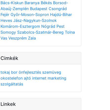
Bács-Kiskun
Baranya
Békés
Borsod-
Abaúj-Zemplén
Budapest
Csongrád
Fejér
Győr-Moson-Sopron
Hajdú-Bihar
Heves
Jász-Nagykun-Szolnok
Komárom-Esztergom
Nógrád
Pest
Somogy
Szabolcs-Szatmár-Bereg
Tolna
Vas
Veszprém
Zala
Cimkék
tokaj
bor
önfejlesztés
szemüveg
okostelefon
ajtó
internet
marketing
szolgáltatás
Linkek