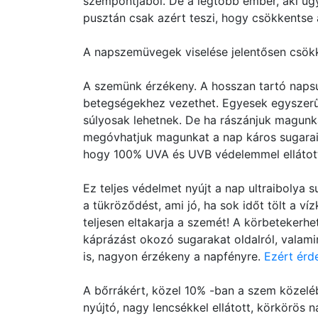
szempontjából. De a legtöbb ember, aki úgy
pusztán csak azért teszi, hogy csökkentse
A napszemüvegek viselése jelentősen csökke
A szemünk érzékeny. A hosszan tartó napsu
betegségekhez vezethet. Egyesek egyszerűe
súlyosak lehetnek. De ha rászánjuk magunk
megóvhatjuk magunkat a nap káros sugarait
hogy 100% UVA és UVB védelemmel ellátot
Ez teljes védelmet nyújt a nap ultraibolya 
a tükröződést, ami jó, ha sok időt tölt a v
teljesen eltakarja a szemét! A körbetekerhe
káprázást okozó sugarakat oldalról, valamin
is, nagyon érzékeny a napfényre.
Ezért érd
A bőrrákért, közel 10% -ban a szem közeléb
nyújtó, nagy lencsékkel ellátott, körkörö