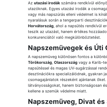
Az
utazási irodák
számára rendkívül előnyös
utazóknak. Egyes utazási irodák a csomag
vagy más napszúrás elleni védelmet is kíná
nyaralásuk során a tengerparti desztinációk
Horvátország
, ahol a napsütés rendkívül 
teszik az utazást, hanem értékes hozzáadott
konkurenciától való megkülönböztetést.
Napszemüvegek és Úti 
A napszemüveg különösen fontos a különbö
Törökország
,
Olaszország
vagy a Karib-te
napsütéssel és magas UV-sugárzással rende
desztinációkra specializálódnak, gyakran j
csomagajánlatok részeként ajánlanak őket. 
látványosságokat, hanem biztonságosan és
kellene a szemük védelme miatt.
Napszemüveg, Divat és 