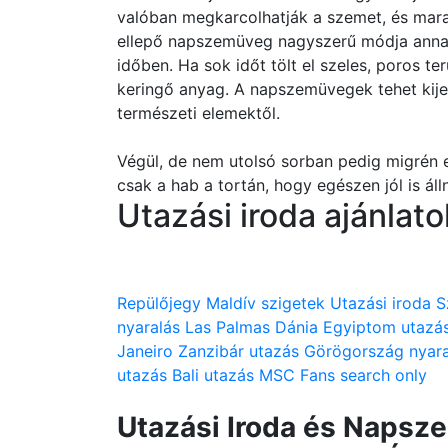
valóban megkarcolhatják a szemet, és mar
ellepő napszemüveg nagyszerű módja annak
időben. Ha sok időt tölt el szeles, poros ter
keringő anyag. A napszemüvegek tehet kije
természeti elemektől.
Végül, de nem utolsó sorban pedig migrén 
csak a hab a tortán, hogy egészen jól is áll
Utazási iroda ajánlato
Repülőjegy
Maldív szigetek
Utazási iroda
S
nyaralás
Las Palmas
Dánia
Egyiptom utazá
Janeiro
Zanzibár utazás
Görögország nyara
utazás
Bali utazás
MSC
Fans search only
Utazási Iroda és Naps