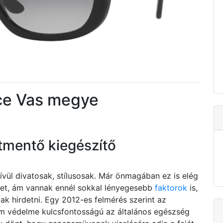
e Vas megye
tmentő kiegészítő
l divatosak, stílusosak. Már önmagában ez is elég
 őket, ám vannak ennél sokkal lényegesebb
faktorok
is,
k hirdetni. Egy 2012-es felmérés szerint az
em védelme kulcsfontosságú az általános egészség