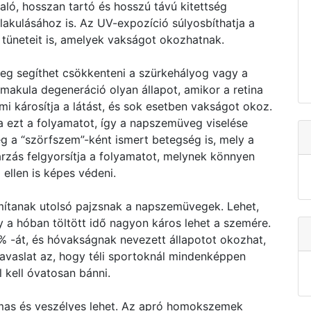
ló, hosszan tartó és hosszú távú kitettség
lakulásához is. Az UV-expozíció súlyosbíthatja a
tüneteit is, amelyek vakságot okozhatnak.
eg segíthet csökkenteni a szürkehályog vagy a
kula degeneráció olyan állapot, amikor a retina
i károsítja a látást, és sok esetben vakságot okoz.
a ezt a folyamatot, így a napszemüveg viselése
g a “szörfszem”-ként ismert betegség is, mely a
rzás felgyorsítja a folyamatot, melynek könnyen
ellen is képes védeni.
mítanak utolsó pajzsnak a napszemüvegek. Lehet,
 a hóban töltött idő nagyon káros lehet a szemére.
% -át, és hóvakságnak nevezett állapotot okozhat,
javaslat az, hogy téli sportoknál mindenképpen
 kell óvatosan bánni.
mas és veszélyes lehet. Az apró homokszemek