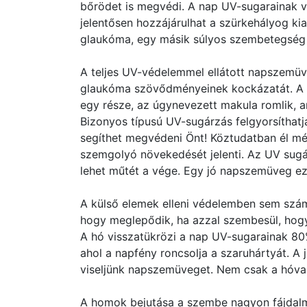
bőrödet is megvédi. A nap UV-sugarainak va
jelentősen hozzájárulhat a szürkehályog kia
glaukóma, egy másik súlyos szembetegség 
A teljes UV-védelemmel ellátott napszemüv
glaukóma szövődményeinek kockázatát. A ma
egy része, az úgynevezett makula romlik, am
Bizonyos típusú UV-sugárzás felgyorsíthatj
segíthet megvédeni Önt! Köztudatban él mé
szemgolyó növekedését jelenti. Az UV sugá
lehet műtét a vége. Egy jó napszemüveg ez 
A külső elemek elleni védelemben sem szá
hogy meglepődik, ha azzal szembesül, hogy
A hó visszatükrözi a nap UV-sugarainak 80
ahol a napfény roncsolja a szaruhártyát. A 
viseljünk napszemüveget. Nem csak a hóval
A homok bejutása a szembe nagyon fájdal