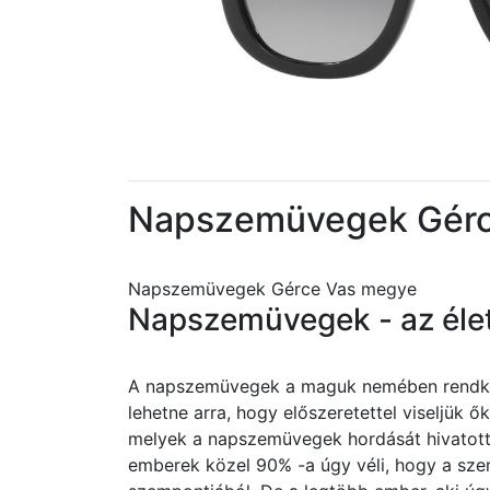
Napszemüvegek Gérc
Napszemüvegek Gérce Vas megye
Napszemüvegek - az éle
A napszemüvegek a maguk nemében rendkívü
lehetne arra, hogy előszeretettel viseljük
melyek a napszemüvegek hordását hivatotta
emberek közel 90% -a úgy véli, hogy a sz