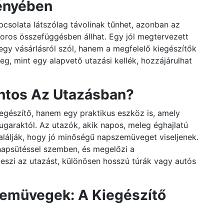
ényében
csolata látszólag távolinak tűnhet, azonban az
oros összefüggésben állhat. Egy jól megtervezett
jegy vásárlásról szól, hanem a megfelelő kiegészítők
g, mint egy alapvető utazási kellék, hozzájárulhat
ntos Az Utazásban?
gészítő, hanem egy praktikus eszköz is, amely
garaktól. Az utazók, akik napos, meleg éghajlatú
alálják, hogy jó minőségű napszemüveget viseljenek.
napsütéssel szemben, és megelőzi a
szi az utazást, különösen hosszú túrák vagy autós
zemüvegek: A Kiegészítő