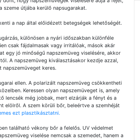
 dönt, hogy napszemüvegek viselésére adja a fejét,
 a szeme útjába kerülő napsugarakat.
nti a nap által előidézett betegségek lehetőségét.
gárzás, különösen a nyári időszakban különféle
n csak fájdalmasak vagy irritálóak, mások akár
at egy jó minőségű napszemüveg viselésére, akkor
ól. A napszemüveg kiválasztásakor kezdje azzal,
t napszemüveget keres.
sugarai ellen. A polarizált napszemüveg csökkentheti
ízközelben. Keressen olyan napszemüveget is, amely
tő lencsék még jobbak, mert elzárják a fényt és a
t elölről. A szem körüli bőr, beleértve a szemhéját
emes ezt plasztikásztatni.
en található vékony bőr a felelős. UV védelmet
s napszemüveg viselése nemcsak a szemedet, hanem a