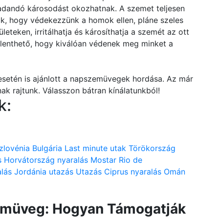
adandó károsodást okozhatnak. A szemet teljesen
, hogy védekezzünk a homok ellen, pláne szeles
ületeken, irritálhatja és károsíthatja a szemét az ott
lenthető, hogy kiválóan védenek meg minket a
esetén is ajánlott a napszemüvegek hordása. Az már
nak rajtunk. Válasszon bátran kínálatunkból!
k:
zlovénia
Bulgária
Last minute utak
Törökország
s
Horvátország nyaralás
Mostar
Rio de
lás
Jordánia utazás
Utazás
Ciprus nyaralás
Omán
zemüveg: Hogyan Támogatják