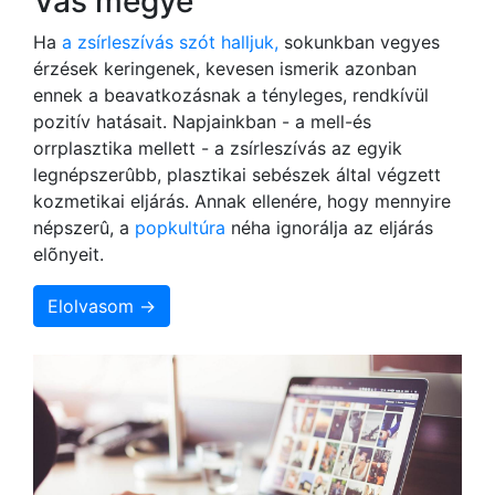
Vas megye
Ha
a zsírleszívás szót halljuk,
sokunkban vegyes
érzések keringenek, kevesen ismerik azonban
ennek a beavatkozásnak a tényleges, rendkívül
pozitív hatásait. Napjainkban - a mell-és
orrplasztika mellett - a zsírleszívás az egyik
legnépszerûbb, plasztikai sebészek által végzett
kozmetikai eljárás. Annak ellenére, hogy mennyire
népszerû, a
popkultúra
néha ignorálja az eljárás
elõnyeit.
Elolvasom →