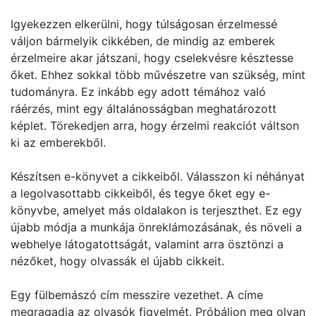
Igyekezzen elkerülni, hogy túlságosan érzelmessé
váljon bármelyik cikkében, de mindig az emberek
érzelmeire akar játszani, hogy cselekvésre késztesse
őket. Ehhez sokkal több művészetre van szükség, mint
tudományra. Ez inkább egy adott témához való
ráérzés, mint egy általánosságban meghatározott
képlet. Törekedjen arra, hogy érzelmi reakciót váltson
ki az emberekből.
Készítsen e-könyvet a cikkeiből. Válasszon ki néhányat
a legolvasottabb cikkeiből, és tegye őket egy e-
könyvbe, amelyet más oldalakon is terjeszthet. Ez egy
újabb módja a munkája önreklámozásának, és növeli a
webhelye látogatottságát, valamint arra ösztönzi a
nézőket, hogy olvassák el újabb cikkeit.
Egy fülbemászó cím messzire vezethet. A címe
megragadja az olvasók figyelmét. Próbáljon meg olyan