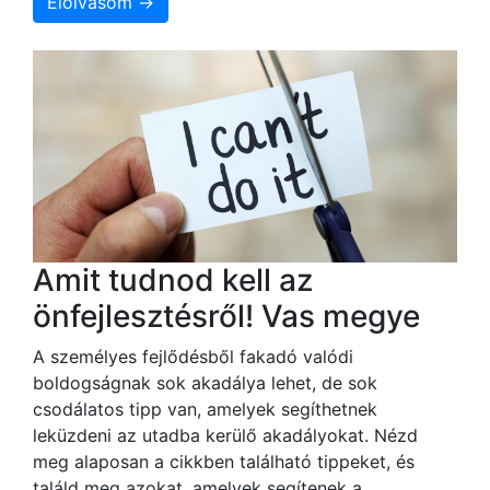
Elolvasom →
Amit tudnod kell az
önfejlesztésről! Vas megye
A személyes fejlődésből fakadó valódi
boldogságnak sok akadálya lehet, de sok
csodálatos tipp van, amelyek segíthetnek
leküzdeni az utadba kerülő akadályokat. Nézd
meg alaposan a cikkben található tippeket, és
találd meg azokat, amelyek segítenek a