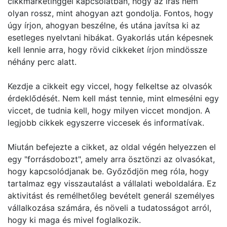
cikkmarketinggel kapcsolatban, hogy az írás nem
olyan rossz, mint ahogyan azt gondolja. Fontos, hogy
úgy írjon, ahogyan beszélne, és utána javítsa ki az
esetleges nyelvtani hibákat. Gyakorlás után képesnek
kell lennie arra, hogy rövid cikkeket írjon mindössze
néhány perc alatt.
Kezdje a cikkeit egy viccel, hogy felkeltse az olvasók
érdeklődését. Nem kell mást tennie, mint elmesélni egy
viccet, de tudnia kell, hogy milyen viccet mondjon. A
legjobb cikkek egyszerre viccesek és informatívak.
Miután befejezte a cikket, az oldal végén helyezzen el
egy "forrásdobozt", amely arra ösztönzi az olvasókat,
hogy kapcsolódjanak be. Győződjön meg róla, hogy
tartalmaz egy visszautalást a vállalati weboldalára. Ez
aktivitást és remélhetőleg bevételt generál személyes
vállalkozása számára, és növeli a tudatosságot arról,
hogy ki maga és mivel foglalkozik.