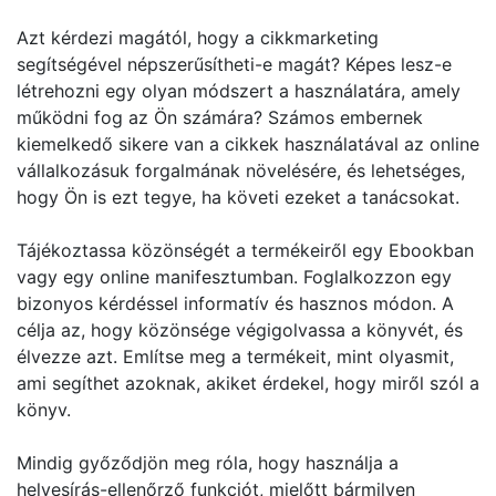
Azt kérdezi magától, hogy a cikkmarketing
segítségével népszerűsítheti-e magát? Képes lesz-e
létrehozni egy olyan módszert a használatára, amely
működni fog az Ön számára? Számos embernek
kiemelkedő sikere van a cikkek használatával az online
vállalkozásuk forgalmának növelésére, és lehetséges,
hogy Ön is ezt tegye, ha követi ezeket a tanácsokat.
Tájékoztassa közönségét a termékeiről egy Ebookban
vagy egy online manifesztumban. Foglalkozzon egy
bizonyos kérdéssel informatív és hasznos módon. A
célja az, hogy közönsége végigolvassa a könyvét, és
élvezze azt. Említse meg a termékeit, mint olyasmit,
ami segíthet azoknak, akiket érdekel, hogy miről szól a
könyv.
Mindig győződjön meg róla, hogy használja a
helyesírás-ellenőrző funkciót, mielőtt bármilyen