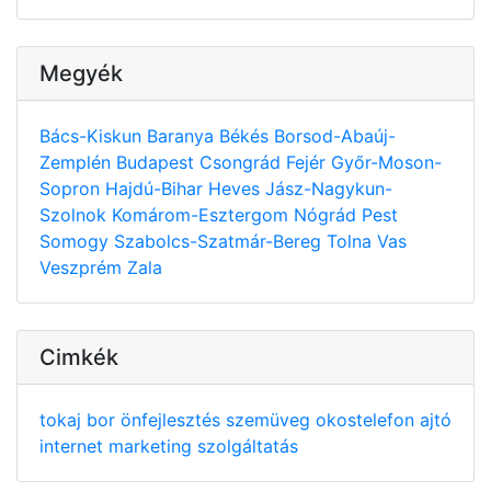
Megyék
Bács-Kiskun
Baranya
Békés
Borsod-Abaúj-
Zemplén
Budapest
Csongrád
Fejér
Győr-Moson-
Sopron
Hajdú-Bihar
Heves
Jász-Nagykun-
Szolnok
Komárom-Esztergom
Nógrád
Pest
Somogy
Szabolcs-Szatmár-Bereg
Tolna
Vas
Veszprém
Zala
Cimkék
tokaj
bor
önfejlesztés
szemüveg
okostelefon
ajtó
internet
marketing
szolgáltatás