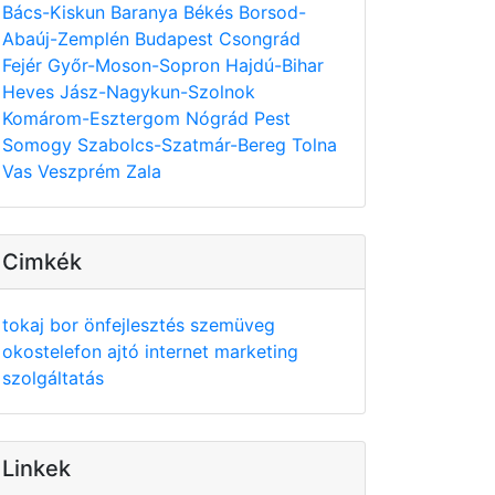
Bács-Kiskun
Baranya
Békés
Borsod-
Abaúj-Zemplén
Budapest
Csongrád
Fejér
Győr-Moson-Sopron
Hajdú-Bihar
Heves
Jász-Nagykun-Szolnok
Komárom-Esztergom
Nógrád
Pest
Somogy
Szabolcs-Szatmár-Bereg
Tolna
Vas
Veszprém
Zala
Cimkék
tokaj
bor
önfejlesztés
szemüveg
okostelefon
ajtó
internet
marketing
szolgáltatás
Linkek