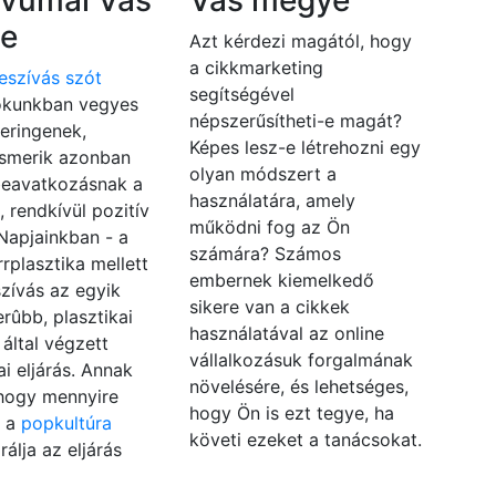
ívumai Vas
Vas megye
e
Azt kérdezi magától, hogy
a cikkmarketing
leszívás szót
segítségével
kunkban vegyes
népszerűsítheti-e magát?
eringenek,
Képes lesz-e létrehozni egy
ismerik azonban
olyan módszert a
beavatkozásnak a
használatára, amely
, rendkívül pozitív
működni fog az Ön
 Napjainkban - a
számára? Számos
rrplasztika mellett
embernek kiemelkedő
eszívás az egyik
sikere van a cikkek
rûbb, plasztikai
használatával az online
által végzett
vállalkozásuk forgalmának
i eljárás. Annak
növelésére, és lehetséges,
 hogy mennyire
hogy Ön is ezt tegye, ha
, a
popkultúra
követi ezeket a tanácsokat.
rálja az eljárás