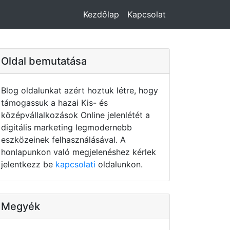
Kezdőlap
Kapcsolat
Oldal bemutatása
Blog oldalunkat azért hoztuk létre, hogy
támogassuk a hazai Kis- és
középvállalkozások Online jelenlétét a
digitális marketing legmodernebb
eszközeinek felhasználásával. A
honlapunkon való megjelenéshez kérlek
jelentkezz be
kapcsolati
oldalunkon.
Megyék