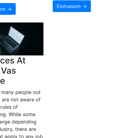
Elolvasom →
som →
ces At
 Vas
e
e many people out
t are not aware of
 rules of
ing. While some
hange depending
dustry, there are
at apply to any job