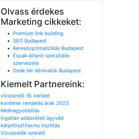
Olvass érdekes
Marketing cikkeket:
Premium link building
SEO Budapest
Keresőoptimalizálás Budapest
Észak-Atlanti szerződés
szervezete
Deák tér látnivalók Budapest
Kiemelt Partnereink:
vízszerelő 16. kerület
konténer rendelés árak 2023
Mellnagyobbítás
ingatlan adásvételi ügyvéd
kárpittisztitas.hu tisztítás
Vízvezeték szerelő