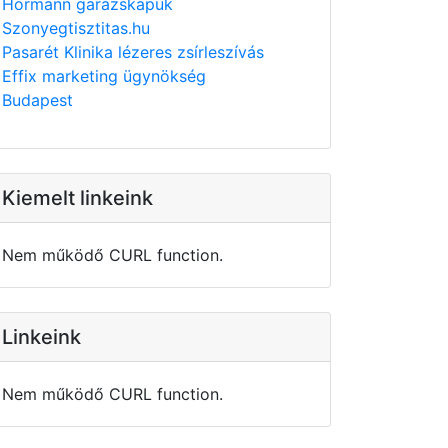
Hörmann garázskapuk
Szonyegtisztitas.hu
Pasarét Klinika lézeres zsírleszívás
Effix marketing ügynökség
Budapest
Kiemelt linkeink
Nem működő CURL function.
Linkeink
Nem működő CURL function.