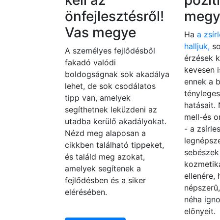
kell az
pozit
önfejlesztésről!
megy
Vas megye
Ha
a zsír
halljuk,
so
A személyes fejlődésből
érzések k
fakadó valódi
kevesen 
boldogságnak sok akadálya
ennek a 
lehet, de sok csodálatos
tényleges
tipp van, amelyek
hatásait.
segíthetnek leküzdeni az
mell-és o
utadba kerülő akadályokat.
- a zsírl
Nézd meg alaposan a
legnépsze
cikkben található tippeket,
sebészek 
és találd meg azokat,
kozmetika
amelyek segítenek a
ellenére,
fejlődésben és a siker
népszerû
elérésében.
néha igno
elõnyeit.