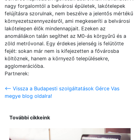
nagy forgalomtól a belvárosi épületek, lakótelepek
felújításra szorulnak, nem beszélve a jelentős mértékű
környezetszennyezésről, ami megkeseríti a belvárosi
lakótelepen élők mindennapjait. Ezeken az
anomáliákon talán segíthet az M0-ás körgyűrű és a
zöld metróvonal. Egy érdekes jelenség is felütötte
fejét: sokan már nem is kifejezetten a fővárosba
költöznek, hanem a környező településekre,
agglomerációba.
Partnerek:
<-- Vissza a Budapesti szolgáltatások Gérce Vas
megye blog oldalra!
További cikkeink