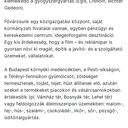
kiemelkedő a gyógyszergyártás (Egis, Chinoin, Richter
Gedeon).
Fővárosunk egy közigazgatási központ, saját
kormányzati hivatalai vannak, egyben pénzügyi és
kereskedelmi centrum, idegenforgalmi desztináció.
Egy kis érdekesség, hogy a film – és reklámipar is
gyorsan növi ki magát, építik a javító- és a szolgáltató
üzemeket, vállalatokat.
A Budapest környéki medencékben, a Pesti-síkságon,
a Tétényi-fennsíkon gyümölcsöt, zöldséget
termesztenek, tojást, tejet, húst állítanak elő, azután
ezeket a termékeket piacokon és vásárcsarnokokban
értékesítik (pl. Vámház tér, Bosnyák tér, Lehel tér)
vagy feldolgozzák élelmiszeripari üzemekben: malom-,
tej-, hús-, szalámi-, csokoládé-, likőr-, sör-, pezsgő-,
üdítőitalgyártás.