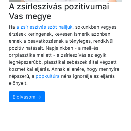
A zsírleszívás pozitívumai
Vas megye
Ha
a zsírleszívás szót halljuk,
sokunkban vegyes
érzések keringenek, kevesen ismerik azonban
ennek a beavatkozásnak a tényleges, rendkívül
pozitív hatásait. Napjainkban - a mell-és
orrplasztika mellett - a zsírleszívás az egyik
legnépszerûbb, plasztikai sebészek által végzett
kozmetikai eljárás. Annak ellenére, hogy mennyire
népszerû, a
popkultúra
néha ignorálja az eljárás
elõnyeit.
Elolvasom →