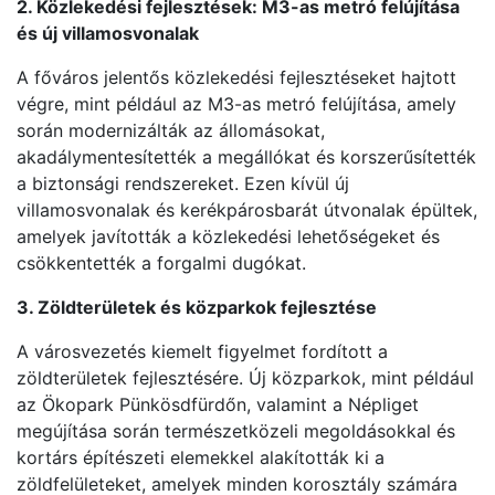
2. Közlekedési fejlesztések: M3-as metró felújítása
és új villamosvonalak
A főváros jelentős közlekedési fejlesztéseket hajtott
végre, mint például az M3-as metró felújítása, amely
során modernizálták az állomásokat,
akadálymentesítették a megállókat és korszerűsítették
a biztonsági rendszereket. Ezen kívül új
villamosvonalak és kerékpárosbarát útvonalak épültek,
amelyek javították a közlekedési lehetőségeket és
csökkentették a forgalmi dugókat.
3. Zöldterületek és közparkok fejlesztése
A városvezetés kiemelt figyelmet fordított a
zöldterületek fejlesztésére. Új közparkok, mint például
az Ökopark Pünkösdfürdőn, valamint a Népliget
megújítása során természetközeli megoldásokkal és
kortárs építészeti elemekkel alakították ki a
zöldfelületeket, amelyek minden korosztály számára