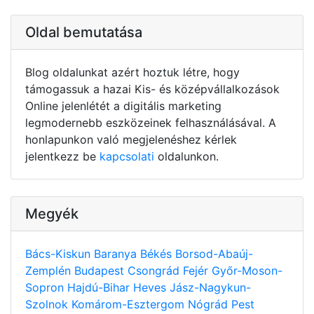
Oldal bemutatása
Blog oldalunkat azért hoztuk létre, hogy
támogassuk a hazai Kis- és középvállalkozások
Online jelenlétét a digitális marketing
legmodernebb eszközeinek felhasználásával. A
honlapunkon való megjelenéshez kérlek
jelentkezz be
kapcsolati
oldalunkon.
Megyék
Bács-Kiskun
Baranya
Békés
Borsod-Abaúj-
Zemplén
Budapest
Csongrád
Fejér
Győr-Moson-
Sopron
Hajdú-Bihar
Heves
Jász-Nagykun-
Szolnok
Komárom-Esztergom
Nógrád
Pest