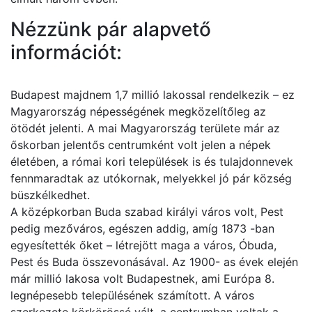
Nézzünk pár alapvető
információt:
Budapest majdnem 1,7 millió lakossal rendelkezik – ez
Magyarország népességének megközelítőleg az
ötödét jelenti. A mai Magyarország területe már az
őskorban jelentős centrumként volt jelen a népek
életében, a római kori települések is és tulajdonnevek
fennmaradtak az utókornak, melyekkel jó pár község
büszkélkedhet.
A középkorban Buda szabad királyi város volt, Pest
pedig mezőváros, egészen addig, amíg 1873 -ban
egyesítették őket – létrejött maga a város, Óbuda,
Pest és Buda összevonásával. Az 1900- as évek elején
már millió lakosa volt Budapestnek, ami Európa 8.
legnépesebb településének számított. A város