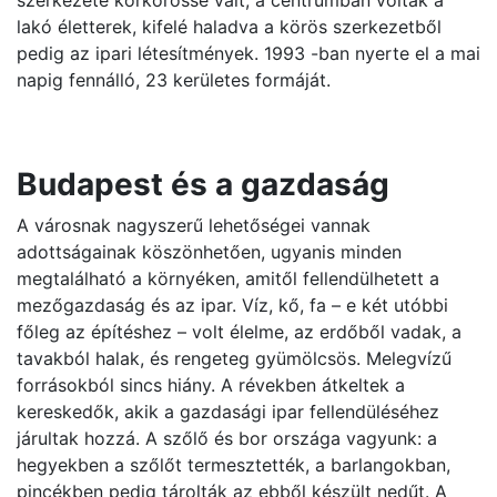
szerkezete körkörössé vált, a centrumban voltak a
lakó életterek, kifelé haladva a körös szerkezetből
pedig az ipari létesítmények. 1993 -ban nyerte el a mai
napig fennálló, 23 kerületes formáját.
Budapest és a gazdaság
A városnak nagyszerű lehetőségei vannak
adottságainak köszönhetően, ugyanis minden
megtalálható a környéken, amitől fellendülhetett a
mezőgazdaság és az ipar. Víz, kő, fa – e két utóbbi
főleg az építéshez – volt élelme, az erdőből vadak, a
tavakból halak, és rengeteg gyümölcsös. Melegvízű
forrásokból sincs hiány. A révekben átkeltek a
kereskedők, akik a gazdasági ipar fellendüléséhez
járultak hozzá. A szőlő és bor országa vagyunk: a
hegyekben a szőlőt termesztették, a barlangokban,
pincékben pedig tárolták az ebből készült nedűt. A