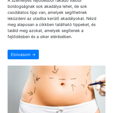
A személyes fejlődésből fakadó valódi
boldogságnak sok akadálya lehet, de sok
csodálatos tipp van, amelyek segíthetnek
leküzdeni az utadba kerülő akadályokat. Nézd
meg alaposan a cikkben található tippeket, és
találd meg azokat, amelyek segítenek a
fejlődésben és a siker elérésében.
Elolvasom →