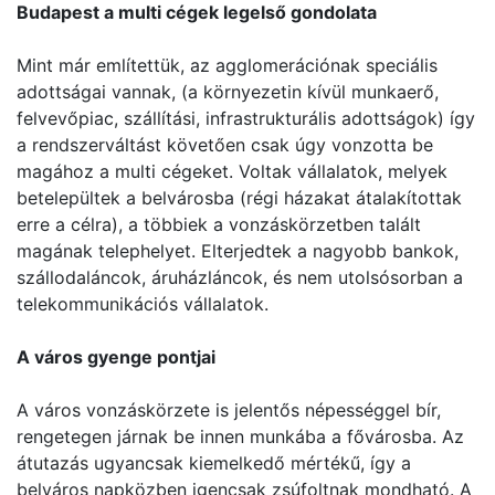
Budapest a multi cégek legelső gondolata
Mint már említettük, az agglomerációnak speciális
adottságai vannak, (a környezetin kívül munkaerő,
felvevőpiac, szállítási, infrastrukturális adottságok) így
a rendszerváltást követően csak úgy vonzotta be
magához a multi cégeket. Voltak vállalatok, melyek
betelepültek a belvárosba (régi házakat átalakítottak
erre a célra), a többiek a vonzáskörzetben talált
magának telephelyet. Elterjedtek a nagyobb bankok,
szállodaláncok, áruházláncok, és nem utolsósorban a
telekommunikációs vállalatok.
A város gyenge pontjai
A város vonzáskörzete is jelentős népességgel bír,
rengetegen járnak be innen munkába a fővárosba. Az
átutazás ugyancsak kiemelkedő mértékű, így a
belváros napközben igencsak zsúfoltnak mondható. A