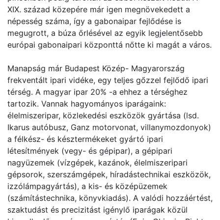
XIX. század közepére már igen megnövekedett a
népesség száma, így a gabonaipar fejlődése is
megugrott, a búza őrlésével az egyik legjelentősebb
európai gabonaipari központtá nőtte ki magát a város.
Manapság már Budapest Közép- Magyarország
frekventált ipari vidéke, egy teljes gőzzel fejlődő ipari
térség. A magyar ipar 20% -a ehhez a térséghez
tartozik. Vannak hagyományos iparágaink:
élelmiszeripar, közlekedési eszközök gyártása (lsd.
Ikarus autóbusz, Ganz motorvonat, villanymozdonyok)
a félkész- és késztermékeket gyártó ipari
létesítmények (vegy- és gépipar), a gépipari
nagyüzemek (vízgépek, kazánok, élelmiszeripari
gépsorok, szerszámgépek, híradástechnikai eszközök,
izzólámpagyártás), a kis- és középüzemek
(számítástechnika, könyvkiadás). A valódi hozzáértést,
szaktudást és precizitást igénylő iparágak közül