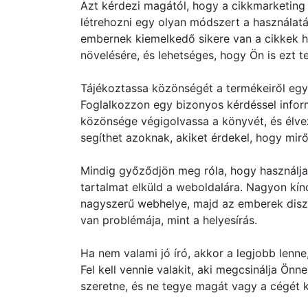
Azt kérdezi magától, hogy a cikkmarketing 
létrehozni egy olyan módszert a használa
embernek kiemelkedő sikere van a cikkek h
növelésére, és lehetséges, hogy Ön is ezt t
Tájékoztassa közönségét a termékeiről eg
Foglalkozzon egy bizonyos kérdéssel infor
közönsége végigolvassa a könyvét, és élvez
segíthet azoknak, akiket érdekel, hogy mirő
Mindig győződjön meg róla, hogy használja 
tartalmat elküld a weboldalára. Nagyon kín
nagyszerű webhelye, majd az emberek diszk
van problémája, mint a helyesírás.
Ha nem valami jó író, akkor a legjobb lenn
Fel kell vennie valakit, aki megcsinálja Ön
szeretne, és ne tegye magát vagy a cégét k