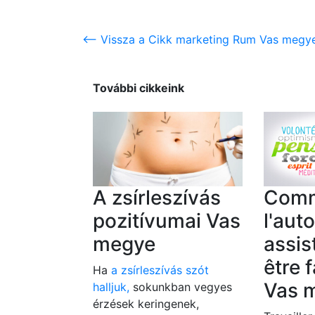
<-- Vissza a Cikk marketing Rum Vas megye
További cikkeink
A zsírleszívás
Com
pozitívumai Vas
l'aut
megye
assis
être f
Ha
a zsírleszívás szót
Vas 
halljuk,
sokunkban vegyes
érzések keringenek,