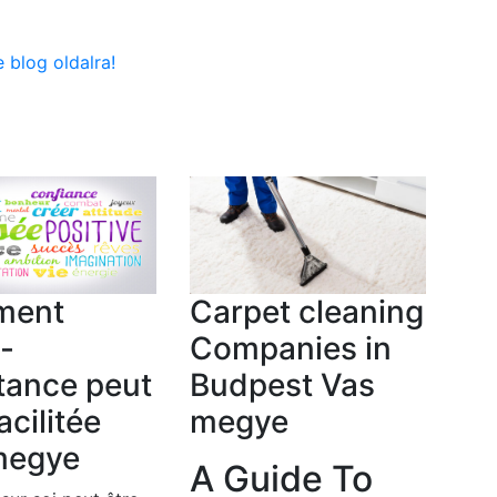
 blog oldalra!
ment
Carpet cleaning
o-
Companies in
tance peut
Budpest Vas
acilitée
megye
megye
A Guide To