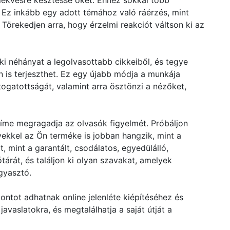
lekvésre késztesse őket. Ehhez sokkal több
Ez inkább egy adott témához való ráérzés, mint
Törekedjen arra, hogy érzelmi reakciót váltson ki az
ki néhányat a legolvasottabb cikkeiből, és tegye
 is terjeszthet. Ez egy újabb módja a munkája
ogatottságát, valamint arra ösztönzi a nézőket,
íme megragadja az olvasók figyelmét. Próbáljon
yekkel az Ön terméke is jobban hangzik, mint a
 mint a garantált, csodálatos, egyedülálló,
tárát, és találjon ki olyan szavakat, amelyek
gyasztó.
ontot adhatnak online jelenléte kiépítéséhez és
avaslatokra, és megtalálhatja a saját útját a