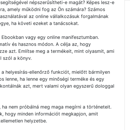
segítségével népszerűsítheti-e magát? Képes lesz-e
tára, amely működni fog az Ön számára? Számos
asználatával az online vállalkozásuk forgalmának
egye, ha követi ezeket a tanácsokat.
y Ebookban vagy egy online manifesztumban.
matív és hasznos módon. A célja az, hogy
ze azt. Említse meg a termékeit, mint olyasmit, ami
l szól a könyv.
a helyesírás-ellenőrző funkciót, mielőtt bármilyen
os lenne, ha lenne egy minőségi terméke és egy
ontálnák azt, mert valami olyan egyszerű dologgal
e, ha nem próbálná meg maga megírni a történeteit.
nek, hogy minden információt megkapjon, amit
ellemetlen helyzetbe.