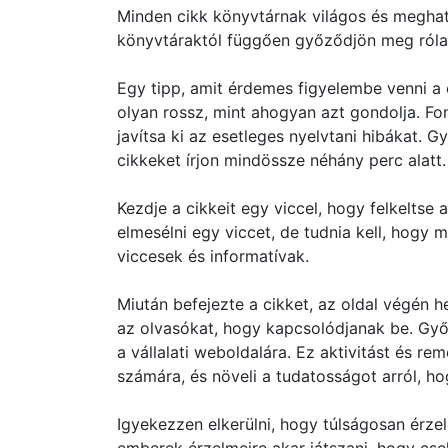
Minden cikk könyvtárnak világos és meghatá
könyvtáraktól függően győződjön meg róla, 
Egy tipp, amit érdemes figyelembe venni a
olyan rossz, mint ahogyan azt gondolja. Fo
javítsa ki az esetleges nyelvtani hibákat. G
cikkeket írjon mindössze néhány perc alatt.
Kezdje a cikkeit egy viccel, hogy felkeltse
elmesélni egy viccet, de tudnia kell, hogy 
viccesek és informatívak.
Miután befejezte a cikket, az oldal végén h
az olvasókat, hogy kapcsolódjanak be. Győ
a vállalati weboldalára. Ez aktivitást és r
számára, és növeli a tudatosságot arról, ho
Igyekezzen elkerülni, hogy túlságosan érze