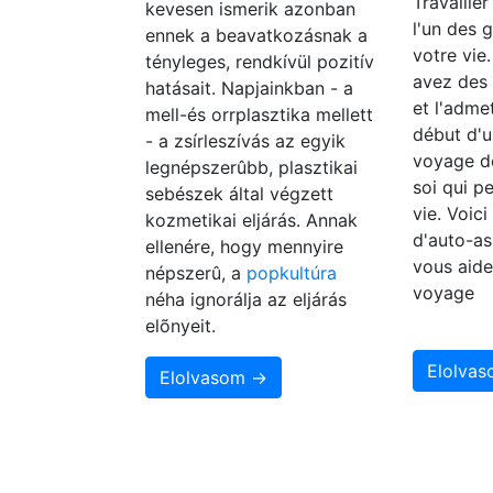
Travailler
kevesen ismerik azonban
l'un des 
ennek a beavatkozásnak a
votre vie
tényleges, rendkívül pozitív
avez des
hatásait. Napjainkban - a
et l'adme
mell-és orrplasztika mellett
début d'u
- a zsírleszívás az egyik
voyage d
legnépszerûbb, plasztikai
soi qui p
sebészek által végzett
vie. Voic
kozmetikai eljárás. Annak
d'auto-as
ellenére, hogy mennyire
vous aide
népszerû, a
popkultúra
voyage
néha ignorálja az eljárás
elõnyeit.
Elolva
Elolvasom →