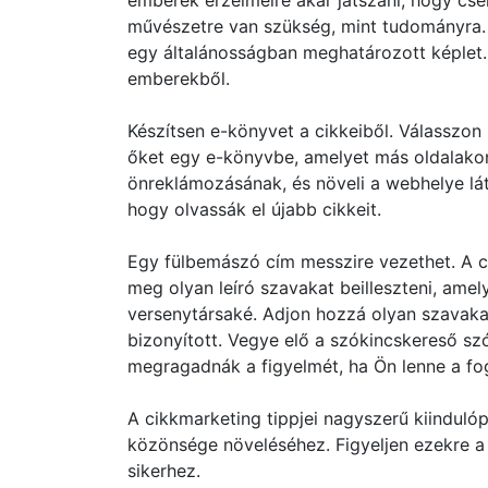
emberek érzelmeire akar játszani, hogy cse
művészetre van szükség, mint tudományra. 
egy általánosságban meghatározott képlet. 
emberekből.
Készítsen e-könyvet a cikkeiből. Válasszon 
őket egy e-könyvbe, amelyet más oldalakon
önreklámozásának, és növeli a webhelye lát
hogy olvassák el újabb cikkeit.
Egy fülbemászó cím messzire vezethet. A c
meg olyan leíró szavakat beilleszteni, amel
versenytársaké. Adjon hozzá olyan szavakat,
bizonyított. Vegye elő a szókincskereső szó
megragadnák a figyelmét, ha Ön lenne a fo
A cikkmarketing tippjei nagyszerű kiindulóp
közönsége növeléséhez. Figyeljen ezekre a j
sikerhez.