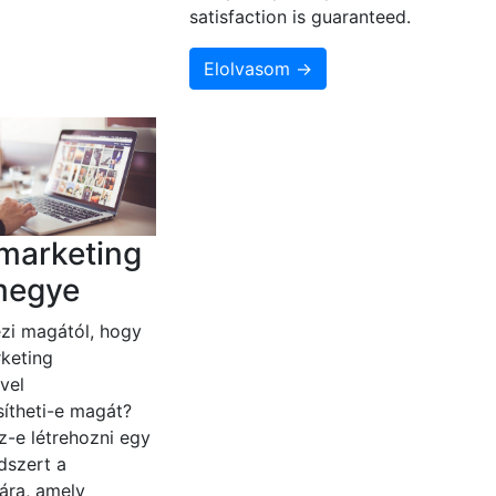
satisfaction is guaranteed.
Elolvasom →
marketing
megye
zi magától, hogy
keting
vel
ítheti-e magát?
z-e létrehozni egy
dszert a
ára, amely