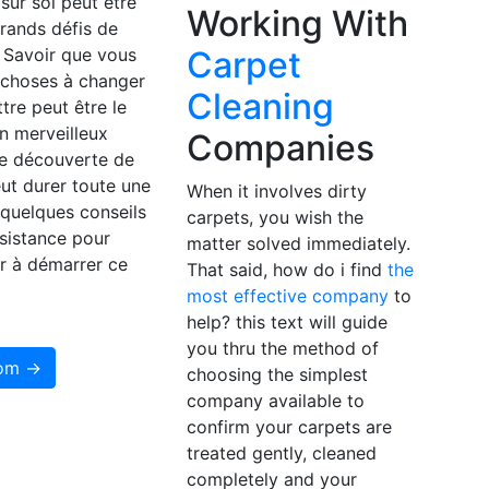
 sur soi peut être
Working With
grands défis de
. Savoir que vous
Carpet
 choses à changer
Cleaning
ttre peut être le
n merveilleux
Companies
e découverte de
eut durer toute une
When it involves dirty
i quelques conseils
carpets, you wish the
sistance pour
matter solved immediately.
r à démarrer ce
That said, how do i find
the
most effective company
to
help? this text will guide
you thru the method of
som →
choosing the simplest
company available to
confirm your carpets are
treated gently, cleaned
completely and your