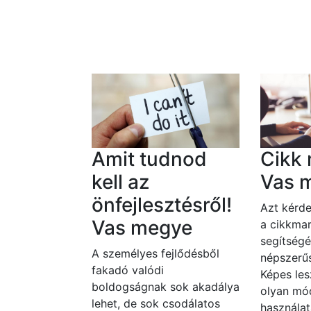
Amit tudnod
Cikk 
kell az
Vas 
önfejlesztésről!
Azt kérde
Vas megye
a cikkmar
segítségé
A személyes fejlődésből
népszerűs
fakadó valódi
Képes les
boldogságnak sok akadálya
olyan mó
lehet, de sok csodálatos
használat