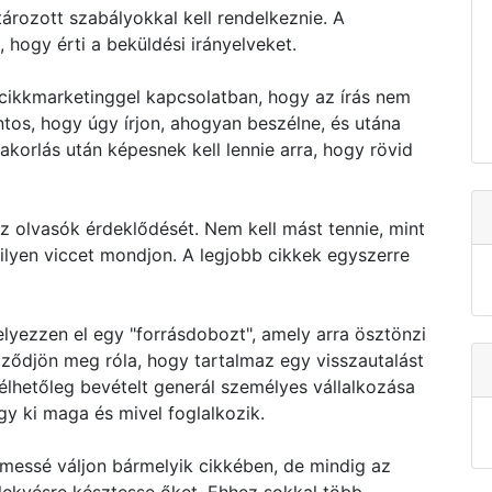
rozott szabályokkal kell rendelkeznie. A
hogy érti a beküldési irányelveket.
 cikkmarketinggel kapcsolatban, hogy az írás nem
ntos, hogy úgy írjon, ahogyan beszélne, és utána
yakorlás után képesnek kell lennie arra, hogy rövid
 az olvasók érdeklődését. Nem kell mást tennie, mint
milyen viccet mondjon. A legjobb cikkek egyszerre
elyezzen el egy "forrásdobozt", amely arra ösztönzi
ződjön meg róla, hogy tartalmaz egy visszautalást
emélhetőleg bevételt generál személyes vállalkozása
gy ki maga és mivel foglalkozik.
lmessé váljon bármelyik cikkében, de mindig az