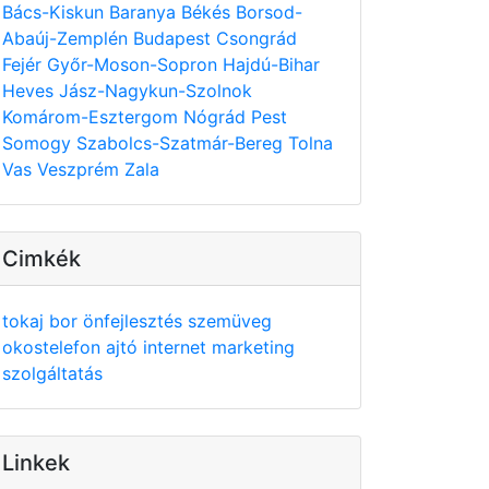
Bács-Kiskun
Baranya
Békés
Borsod-
Abaúj-Zemplén
Budapest
Csongrád
Fejér
Győr-Moson-Sopron
Hajdú-Bihar
Heves
Jász-Nagykun-Szolnok
Komárom-Esztergom
Nógrád
Pest
Somogy
Szabolcs-Szatmár-Bereg
Tolna
Vas
Veszprém
Zala
Cimkék
tokaj
bor
önfejlesztés
szemüveg
okostelefon
ajtó
internet
marketing
szolgáltatás
Linkek