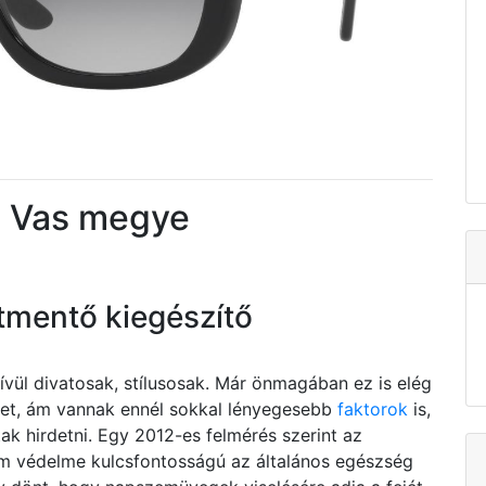
 Vas megye
tmentő kiegészítő
l divatosak, stílusosak. Már önmagában ez is elég
 őket, ám vannak ennél sokkal lényegesebb
faktorok
is,
k hirdetni. Egy 2012-es felmérés szerint az
em védelme kulcsfontosságú az általános egészség