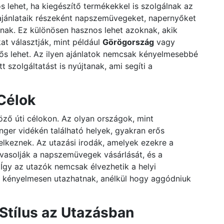
 lehet, ha kiegészítő termékekkel is szolgálnak az
ajánlataik részeként napszemüvegeket, napernyőket
lnak. Ez különösen hasznos lehet azoknak, akik
at választják, mint például
Görögország
vagy
erős lehet. Az ilyen ajánlatok nemcsak kényelmesebbé
 szolgáltatást is nyújtanak, ami segíti a
Célok
ző úti célokon. Az olyan országok, mint
nger vidékén található helyek, gyakran erős
lkeznek. Az utazási irodák, amelyek ezekre a
avasolják a napszemüvegek vásárlását, és a
Így az utazók nemcsak élvezhetik a helyi
 kényelmesen utazhatnak, anélkül hogy aggódniuk
Stílus az Utazásban