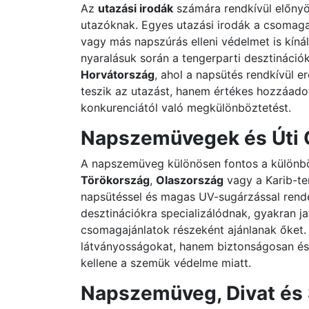
Az
utazási irodák
számára rendkívül előnyös
utazóknak. Egyes utazási irodák a csomag
vagy más napszúrás elleni védelmet is kíná
nyaralásuk során a tengerparti desztinációk
Horvátország
, ahol a napsütés rendkívül 
teszik az utazást, hanem értékes hozzáadott
konkurenciától való megkülönböztetést.
Napszemüvegek és Úti 
A napszemüveg különösen fontos a különbö
Törökország
,
Olaszország
vagy a Karib-te
napsütéssel és magas UV-sugárzással rende
desztinációkra specializálódnak, gyakran j
csomagajánlatok részeként ajánlanak őket. 
látványosságokat, hanem biztonságosan és
kellene a szemük védelme miatt.
Napszemüveg, Divat és 