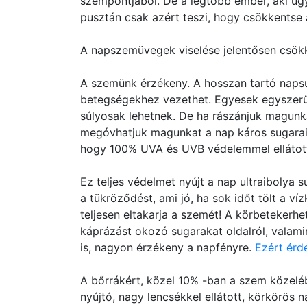
szempontjából. De a legtöbb ember, aki úgy
pusztán csak azért teszi, hogy csökkentse
A napszemüvegek viselése jelentősen csökke
A szemünk érzékeny. A hosszan tartó napsu
betegségekhez vezethet. Egyesek egyszerűe
súlyosak lehetnek. De ha rászánjuk magunk
megóvhatjuk magunkat a nap káros sugarait
hogy 100% UVA és UVB védelemmel ellátot
Ez teljes védelmet nyújt a nap ultraibolya 
a tükröződést, ami jó, ha sok időt tölt a v
teljesen eltakarja a szemét! A körbetekerhe
káprázást okozó sugarakat oldalról, valamin
is, nagyon érzékeny a napfényre.
Ezért érd
A bőrrákért, közel 10% -ban a szem közeléb
nyújtó, nagy lencsékkel ellátott, körkörö