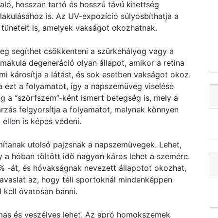
ló, hosszan tartó és hosszú távú kitettség
lakulásához is. Az UV-expozíció súlyosbíthatja a
tüneteit is, amelyek vakságot okozhatnak.
eg segíthet csökkenteni a szürkehályog vagy a
kula degeneráció olyan állapot, amikor a retina
i károsítja a látást, és sok esetben vakságot okoz.
a ezt a folyamatot, így a napszemüveg viselése
g a “szörfszem”-ként ismert betegség is, mely a
rzás felgyorsítja a folyamatot, melynek könnyen
ellen is képes védeni.
mítanak utolsó pajzsnak a napszemüvegek. Lehet,
 a hóban töltött idő nagyon káros lehet a szemére.
% -át, és hóvakságnak nevezett állapotot okozhat,
javaslat az, hogy téli sportoknál mindenképpen
 kell óvatosan bánni.
mas és veszélyes lehet. Az apró homokszemek