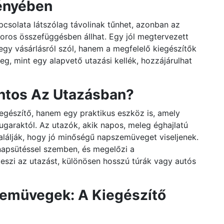
ényében
csolata látszólag távolinak tűnhet, azonban az
oros összefüggésben állhat. Egy jól megtervezett
jegy vásárlásról szól, hanem a megfelelő kiegészítők
g, mint egy alapvető utazási kellék, hozzájárulhat
ntos Az Utazásban?
gészítő, hanem egy praktikus eszköz is, amely
garaktól. Az utazók, akik napos, meleg éghajlatú
alálják, hogy jó minőségű napszemüveget viseljenek.
napsütéssel szemben, és megelőzi a
szi az utazást, különösen hosszú túrák vagy autós
zemüvegek: A Kiegészítő