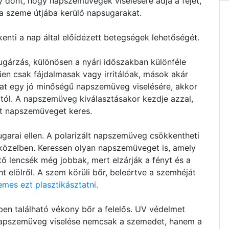
 dönt, hogy napszemüvegek viselésére adja a fejét,
 a szeme útjába kerülő napsugarakat.
nti a nap által előidézett betegségek lehetőségét.
gárzás, különösen a nyári időszakban különféle
n csak fájdalmasak vagy irritálóak, mások akár
at egy jó minőségű napszemüveg viselésére, akkor
ól. A napszemüveg kiválasztásakor kezdje azzal,
t napszemüveget keres.
sugarai ellen. A polarizált napszemüveg csökkentheti
ízközelben. Keressen olyan napszemüveget is, amely
tő lencsék még jobbak, mert elzárják a fényt és a
t elölről. A szem körüli bőr, beleértve a szemhéját
emes ezt plasztikásztatni.
en található vékony bőr a felelős. UV védelmet
s napszemüveg viselése nemcsak a szemedet, hanem a