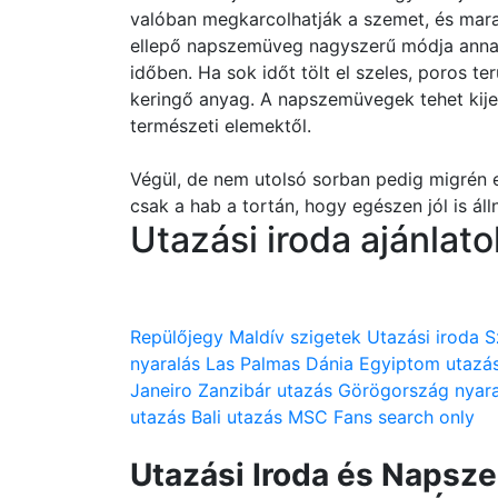
valóban megkarcolhatják a szemet, és mar
ellepő napszemüveg nagyszerű módja annak
időben. Ha sok időt tölt el szeles, poros ter
keringő anyag. A napszemüvegek tehet kije
természeti elemektől.
Végül, de nem utolsó sorban pedig migrén 
csak a hab a tortán, hogy egészen jól is áll
Utazási iroda ajánlato
Repülőjegy
Maldív szigetek
Utazási iroda
S
nyaralás
Las Palmas
Dánia
Egyiptom utazá
Janeiro
Zanzibár utazás
Görögország nyara
utazás
Bali utazás
MSC
Fans search only
Utazási Iroda és Naps