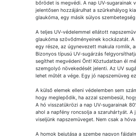
bőrödet is megvédi. A nap UV-sugarainak va
jelentősen hozzájárulhat a szürkehályog kia
glaukóma, egy másik súlyos szembetegség 
A teljes UV-védelemmel ellátott napszemüv
glaukóma szövődményeinek kockázatát. A ma
egy része, az úgynevezett makula romlik, am
Bizonyos típusú UV-sugárzás felgyorsíthatj
segíthet megvédeni Önt! Köztudatban él mé
szemgolyó növekedését jelenti. Az UV sugá
lehet műtét a vége. Egy jó napszemüveg ez 
A külső elemek elleni védelemben sem szá
hogy meglepődik, ha azzal szembesül, hogy
A hó visszatükrözi a nap UV-sugarainak 80
ahol a napfény roncsolja a szaruhártyát. A 
viseljünk napszemüveget. Nem csak a hóval
A homok bejutása a szembe nagyon fájdal