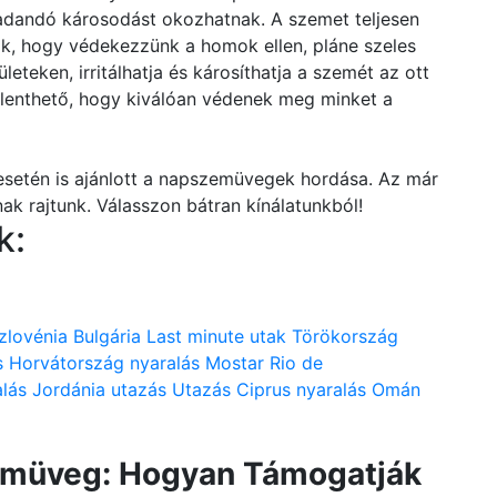
adandó károsodást okozhatnak. A szemet teljesen
, hogy védekezzünk a homok ellen, pláne szeles
ületeken, irritálhatja és károsíthatja a szemét az ott
lenthető, hogy kiválóan védenek meg minket a
esetén is ajánlott a napszemüvegek hordása. Az már
nak rajtunk. Válasszon bátran kínálatunkból!
k:
zlovénia
Bulgária
Last minute utak
Törökország
s
Horvátország nyaralás
Mostar
Rio de
lás
Jordánia utazás
Utazás
Ciprus nyaralás
Omán
zemüveg: Hogyan Támogatják