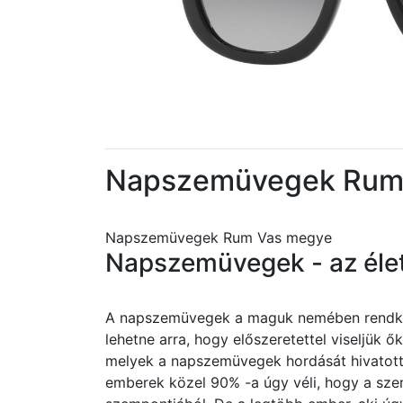
Napszemüvegek Rum
Napszemüvegek Rum Vas megye
Napszemüvegek - az éle
A napszemüvegek a maguk nemében rendkívü
lehetne arra, hogy előszeretettel viseljük
melyek a napszemüvegek hordását hivatotta
emberek közel 90% -a úgy véli, hogy a sz