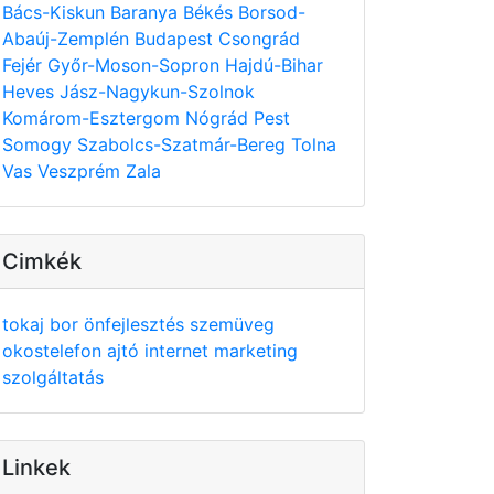
Bács-Kiskun
Baranya
Békés
Borsod-
Abaúj-Zemplén
Budapest
Csongrád
Fejér
Győr-Moson-Sopron
Hajdú-Bihar
Heves
Jász-Nagykun-Szolnok
Komárom-Esztergom
Nógrád
Pest
Somogy
Szabolcs-Szatmár-Bereg
Tolna
Vas
Veszprém
Zala
Cimkék
tokaj
bor
önfejlesztés
szemüveg
okostelefon
ajtó
internet
marketing
szolgáltatás
Linkek