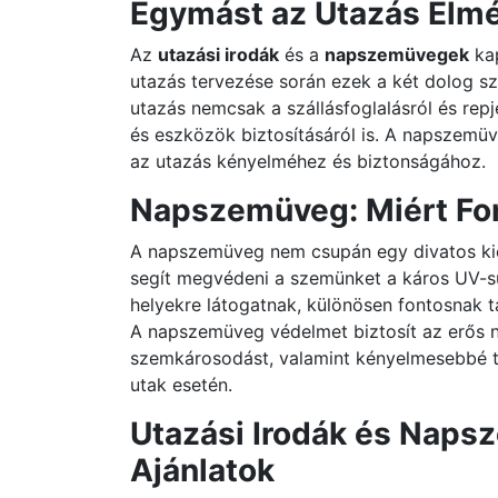
Egymást az Utazás Élm
Az
utazási irodák
és a
napszemüvegek
kap
utazás tervezése során ezek a két dolog sz
utazás nemcsak a szállásfoglalásról és rep
és eszközök biztosításáról is. A napszemüve
az utazás kényelméhez és biztonságához.
Napszemüveg: Miért Fo
A napszemüveg nem csupán egy divatos kie
segít megvédeni a szemünket a káros UV-su
helyekre látogatnak, különösen fontosnak t
A napszemüveg védelmet biztosít az erős 
szemkárosodást, valamint kényelmesebbé te
utak esetén.
Utazási Irodák és Naps
Ajánlatok