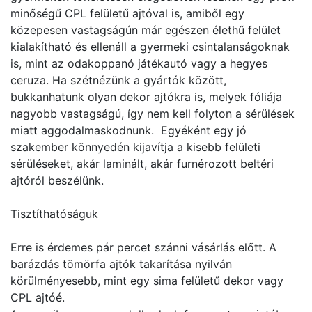
minőségű CPL felületű ajtóval is, amiből egy
közepesen vastagságún már egészen élethű felület
kialakítható és ellenáll a gyermeki csintalanságoknak
is, mint az odakoppanó játékautó vagy a hegyes
ceruza. Ha szétnézünk a gyártók között,
bukkanhatunk olyan dekor ajtókra is, melyek fóliája
nagyobb vastagságú, így nem kell folyton a sérülések
miatt aggodalmaskodnunk. Egyéként egy jó
szakember könnyedén kijavítja a kisebb felületi
sérüléseket, akár laminált, akár furnérozott beltéri
ajtóról beszélünk.
Tisztíthatóságuk
Erre is érdemes pár percet szánni vásárlás előtt. A
barázdás tömörfa ajtók takarítása nyilván
körülményesebb, mint egy sima felületű dekor vagy
CPL ajtóé.