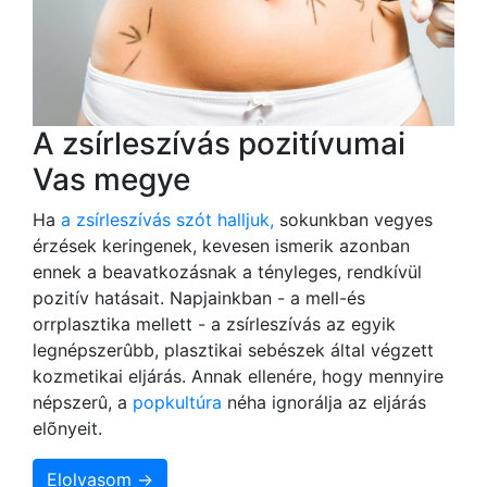
A zsírleszívás pozitívumai
Vas megye
Ha
a zsírleszívás szót halljuk,
sokunkban vegyes
érzések keringenek, kevesen ismerik azonban
ennek a beavatkozásnak a tényleges, rendkívül
pozitív hatásait. Napjainkban - a mell-és
orrplasztika mellett - a zsírleszívás az egyik
legnépszerûbb, plasztikai sebészek által végzett
kozmetikai eljárás. Annak ellenére, hogy mennyire
népszerû, a
popkultúra
néha ignorálja az eljárás
elõnyeit.
Elolvasom →