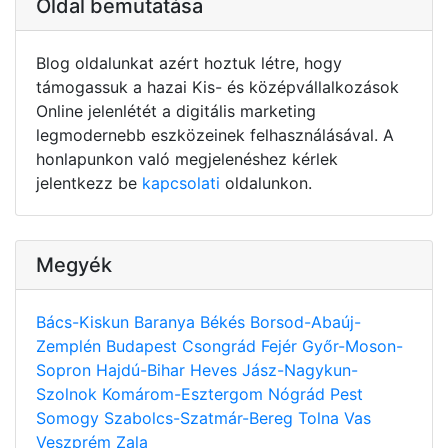
Oldal bemutatása
Blog oldalunkat azért hoztuk létre, hogy
támogassuk a hazai Kis- és középvállalkozások
Online jelenlétét a digitális marketing
legmodernebb eszközeinek felhasználásával. A
honlapunkon való megjelenéshez kérlek
jelentkezz be
kapcsolati
oldalunkon.
Megyék
Bács-Kiskun
Baranya
Békés
Borsod-Abaúj-
Zemplén
Budapest
Csongrád
Fejér
Győr-Moson-
Sopron
Hajdú-Bihar
Heves
Jász-Nagykun-
Szolnok
Komárom-Esztergom
Nógrád
Pest
Somogy
Szabolcs-Szatmár-Bereg
Tolna
Vas
Veszprém
Zala