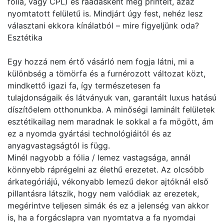
fólia, vagy CPL) és ráadásként még printelt, azaz
nyomtatott felületű is. Mindjárt úgy fest, nehéz lesz
választani ekkora kínálatból – mire figyeljünk oda?
Esztétika
Egy hozzá nem értő vásárló nem fogja látni, mi a
különbség a tömörfa és a furnérozott változat közt,
mindkettő igazi fa, így természetesen fa
tulajdonságaik és látványuk van, garantált luxus hatású
díszítőelem otthonunkba. A minőségi laminált felületek
esztétikailag nem maradnak le sokkal a fa mögött, ám
ez a nyomda gyártási technológiáitól és az
anyagvastagságtól is függ.
Minél nagyobb a fólia / lemez vastagsága, annál
könnyebb ráprégelni az élethű erezetet. Az olcsóbb
árkategóriájú, vékonyabb lemezű dekor ajtóknál első
pillantásra látszik, hogy nem valódiak az erezetek,
megérintve teljesen simák és ez a jelenség van akkor
is, ha a forgácslapra van nyomtatva a fa nyomdai