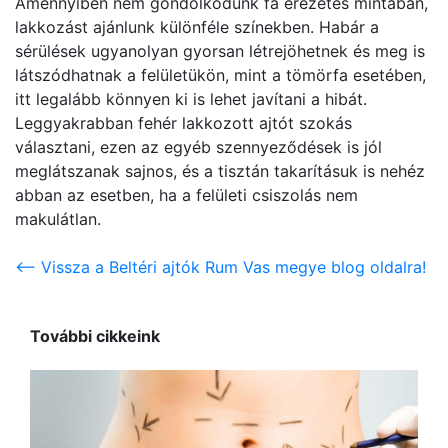
Amennyiben nem gondolkodunk fa erezetes mintában,
lakkozást ajánlunk különféle színekben. Habár a
sérülések ugyanolyan gyorsan létrejöhetnek és meg is
látszódhatnak a felületükön, mint a tömörfa esetében,
itt legalább könnyen ki is lehet javítani a hibát.
Leggyakrabban fehér lakkozott ajtót szokás
választani, ezen az egyéb szennyeződések is jól
meglátszanak sajnos, és a tisztán takarításuk is nehéz
abban az esetben, ha a felületi csiszolás nem
makulátlan.
<-- Vissza a Beltéri ajtók Rum Vas megye blog oldalra!
További cikkeink