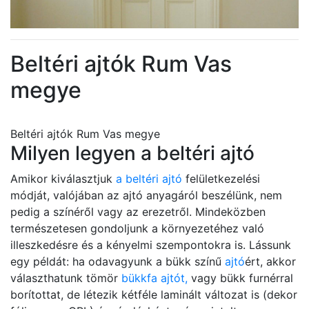
Beltéri ajtók Rum Vas
megye
Beltéri ajtók Rum Vas megye
Milyen legyen a beltéri ajtó
Amikor kiválasztjuk
a beltéri ajtó
felületkezelési
módját, valójában az ajtó anyagáról beszélünk, nem
pedig a színéről vagy az erezetről. Mindeközben
természetesen gondoljunk a környezetéhez való
illeszkedésre és a kényelmi szempontokra is. Lássunk
egy példát: ha odavagyunk a bükk színű
ajtó
ért, akkor
választhatunk tömör
bükkfa ajtót,
vagy bükk furnérral
borítottat, de létezik kétféle laminált változat is (dekor