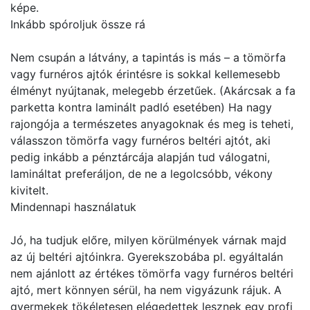
képe.
Inkább spóroljuk össze rá
Nem csupán a látvány, a tapintás is más – a tömörfa
vagy furnéros ajtók érintésre is sokkal kellemesebb
élményt nyújtanak, melegebb érzetűek. (Akárcsak a fa
parketta kontra laminált padló esetében) Ha nagy
rajongója a természetes anyagoknak és meg is teheti,
válasszon tömörfa vagy furnéros beltéri ajtót, aki
pedig inkább a pénztárcája alapján tud válogatni,
lamináltat preferáljon, de ne a legolcsóbb, vékony
kivitelt.
Mindennapi használatuk
Jó, ha tudjuk előre, milyen körülmények várnak majd
az új beltéri ajtóinkra. Gyerekszobába pl. egyáltalán
nem ajánlott az értékes tömörfa vagy furnéros beltéri
ajtó, mert könnyen sérül, ha nem vigyázunk rájuk. A
gyermekek tökéletesen elégedettek lesznek egy profi