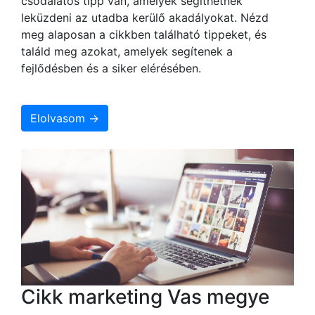
csodálatos tipp van, amelyek segíthetnek
leküzdeni az utadba kerülő akadályokat. Nézd
meg alaposan a cikkben található tippeket, és
találd meg azokat, amelyek segítenek a
fejlődésben és a siker elérésében.
Elolvasom →
Cikk marketing Vas megye