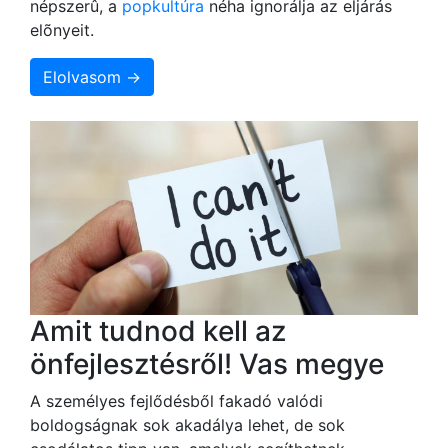
népszerû, a
popkultúra
néha ignorálja az eljárás
elõnyeit.
Elolvasom →
Amit tudnod kell az
önfejlesztésről! Vas megye
A személyes fejlődésből fakadó valódi
boldogságnak sok akadálya lehet, de sok