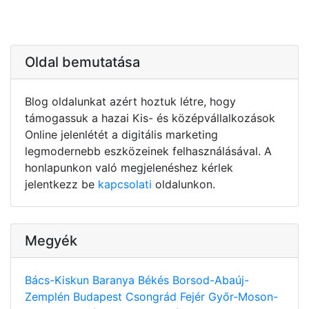
Oldal bemutatása
Blog oldalunkat azért hoztuk létre, hogy
támogassuk a hazai Kis- és középvállalkozások
Online jelenlétét a digitális marketing
legmodernebb eszközeinek felhasználásával. A
honlapunkon való megjelenéshez kérlek
jelentkezz be
kapcsolati
oldalunkon.
Megyék
Bács-Kiskun
Baranya
Békés
Borsod-Abaúj-
Zemplén
Budapest
Csongrád
Fejér
Győr-Moson-