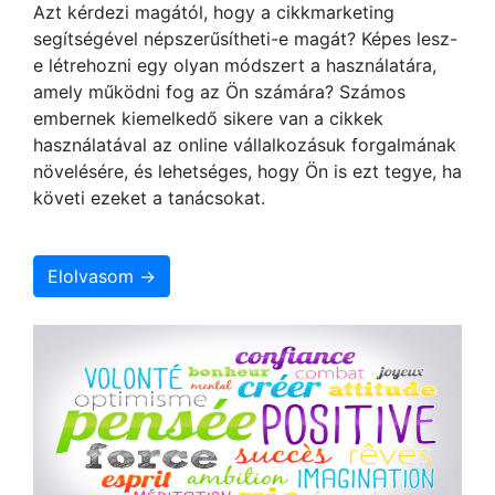
Azt kérdezi magától, hogy a cikkmarketing
segítségével népszerűsítheti-e magát? Képes lesz-
e létrehozni egy olyan módszert a használatára,
amely működni fog az Ön számára? Számos
embernek kiemelkedő sikere van a cikkek
használatával az online vállalkozásuk forgalmának
növelésére, és lehetséges, hogy Ön is ezt tegye, ha
követi ezeket a tanácsokat.
Elolvasom →