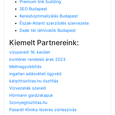
Premium link building
SEO Budapest
Keresőoptimalizálás Budapest
Észak-Atlanti szerződés szervezete
Deák tér látnivalók Budapest
Kiemelt Partnereink:
vízszerelő 16. kerület
konténer rendelés árak 2023
Mellnagyobbítás
ingatlan adásvételi ügyvéd
kárpittisztitas.hu tisztítás
Vízvezeték szerelő
Hörmann garázskapuk
Szonyegtisztitas.hu
Pasarét Klinika lézeres zsírleszívás