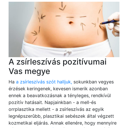
A zsírleszívás pozitívumai
Vas megye
Ha
a zsírleszívás szót halljuk,
sokunkban vegyes
érzések keringenek, kevesen ismerik azonban
ennek a beavatkozásnak a tényleges, rendkívül
pozitív hatásait. Napjainkban - a mell-és
orrplasztika mellett - a zsírleszívás az egyik
legnépszerûbb, plasztikai sebészek által végzett
kozmetikai eljárás. Annak ellenére, hogy mennyire