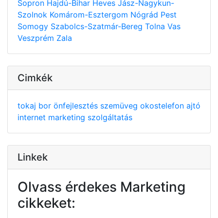
Sopron
Hajdú-Bihar
Heves
Jász-Nagykun-
Szolnok
Komárom-Esztergom
Nógrád
Pest
Somogy
Szabolcs-Szatmár-Bereg
Tolna
Vas
Veszprém
Zala
Cimkék
tokaj
bor
önfejlesztés
szemüveg
okostelefon
ajtó
internet
marketing
szolgáltatás
Linkek
Olvass érdekes Marketing
cikkeket: