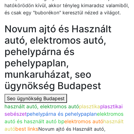
hatókörödön kívül, akkor tényleg kimaradsz valamiből,
és csak egy "buborékon" keresztül nézed a világot.
Novum ajtó és Használt
autó, elektromos autó,
pehelypárna és
pehelypaplan,
munkaruházat, seo
ügynökség Budapest
Seo ügynökség Budapest
használt autó, elektromos autó
plasztika
plasztikai
sebészet
pehelypárna és pehelypaplan
elektromos
autó és használt autó bp
elektromos autó
használt
autó
best links
Novum ajtó és Használt autó,