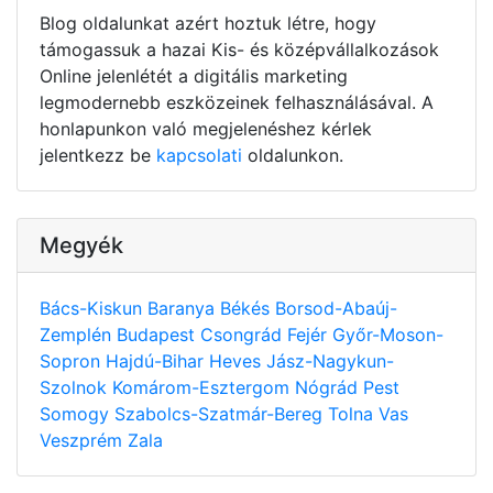
Blog oldalunkat azért hoztuk létre, hogy
támogassuk a hazai Kis- és középvállalkozások
Online jelenlétét a digitális marketing
legmodernebb eszközeinek felhasználásával. A
honlapunkon való megjelenéshez kérlek
jelentkezz be
kapcsolati
oldalunkon.
Megyék
Bács-Kiskun
Baranya
Békés
Borsod-Abaúj-
Zemplén
Budapest
Csongrád
Fejér
Győr-Moson-
Sopron
Hajdú-Bihar
Heves
Jász-Nagykun-
Szolnok
Komárom-Esztergom
Nógrád
Pest
Somogy
Szabolcs-Szatmár-Bereg
Tolna
Vas
Veszprém
Zala