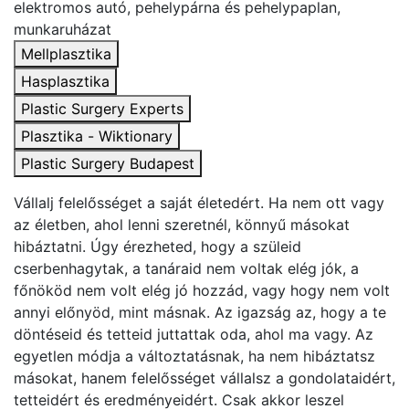
elektromos autó, pehelypárna és pehelypaplan,
munkaruházat
Mellplasztika
Hasplasztika
Plastic Surgery Experts
Plasztika - Wiktionary
Plastic Surgery Budapest
Vállalj felelősséget a saját életedért. Ha nem ott vagy
az életben, ahol lenni szeretnél, könnyű másokat
hibáztatni. Úgy érezheted, hogy a szüleid
cserbenhagytak, a tanáraid nem voltak elég jók, a
főnököd nem volt elég jó hozzád, vagy hogy nem volt
annyi előnyöd, mint másnak. Az igazság az, hogy a te
döntéseid és tetteid juttattak oda, ahol ma vagy. Az
egyetlen módja a változtatásnak, ha nem hibáztatsz
másokat, hanem felelősséget vállalsz a gondolataidért,
tetteidért és eredményeidért. Csak akkor leszel