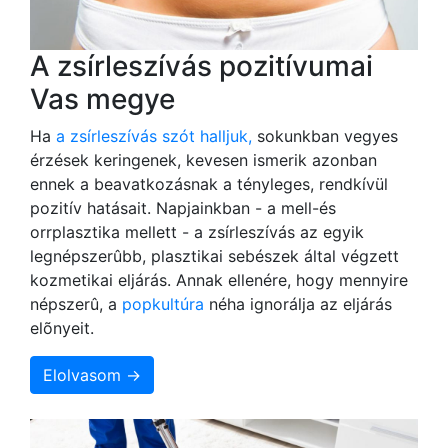
A zsírleszívás pozitívumai
Vas megye
Ha
a zsírleszívás szót halljuk,
sokunkban vegyes
érzések keringenek, kevesen ismerik azonban
ennek a beavatkozásnak a tényleges, rendkívül
pozitív hatásait. Napjainkban - a mell-és
orrplasztika mellett - a zsírleszívás az egyik
legnépszerûbb, plasztikai sebészek által végzett
kozmetikai eljárás. Annak ellenére, hogy mennyire
népszerû, a
popkultúra
néha ignorálja az eljárás
elõnyeit.
Elolvasom →