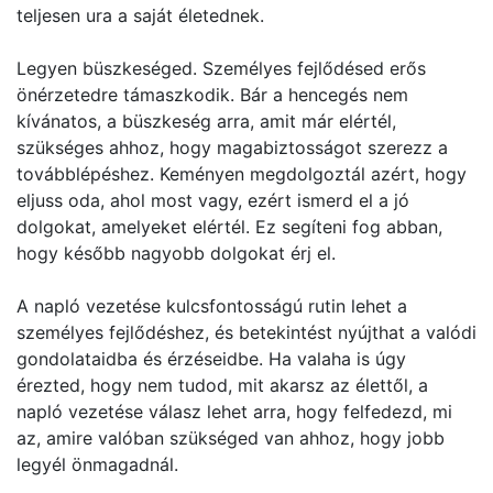
teljesen ura a saját életednek.
Legyen büszkeséged. Személyes fejlődésed erős
önérzetedre támaszkodik. Bár a hencegés nem
kívánatos, a büszkeség arra, amit már elértél,
szükséges ahhoz, hogy magabiztosságot szerezz a
továbblépéshez. Keményen megdolgoztál azért, hogy
eljuss oda, ahol most vagy, ezért ismerd el a jó
dolgokat, amelyeket elértél. Ez segíteni fog abban,
hogy később nagyobb dolgokat érj el.
A napló vezetése kulcsfontosságú rutin lehet a
személyes fejlődéshez, és betekintést nyújthat a valódi
gondolataidba és érzéseidbe. Ha valaha is úgy
érezted, hogy nem tudod, mit akarsz az élettől, a
napló vezetése válasz lehet arra, hogy felfedezd, mi
az, amire valóban szükséged van ahhoz, hogy jobb
legyél önmagadnál.