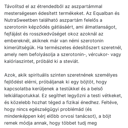
Távolítsd el az étrendedből az aszpartámmal
mesterségesen édesített termékeket. Az Equalban és
NutraSweetben található aszpartám felelős a
szerotonin képződés gátlásáért, ami álmatlanságot,
fejfájást és rosszkedvűséget okoz azoknál az
embereknél, akiknek már van némi szerotonin
kimerültségük. Ha természetes édesítőszert szeretnél,
amely nem befolyásolja a szerotonin-, vércukor- vagy
kalóriaszintet, próbáld ki a steviát.
Azok, akik spirituális szinten szeretnének személyes
fejlődést elérni, próbáljanak ki egy böjtöt, hogy
kapcsolatba kerüljenek a testükkel és a belső
lelkiállapotukkal. Ez segíthet legyőzni a testi vétkeket,
és közelebb hozhat téged a fizikai énedhez. Feltéve,
hogy nincs egészségügyi problémád (és
mindenképpen kérj előbb orvosi tanácsot), a böjt
remek módja annak, hogy többet tudj meg