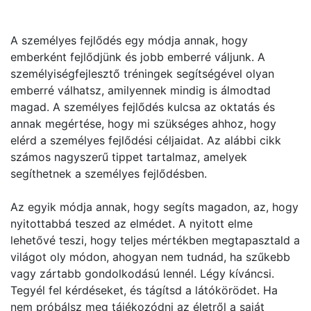
A személyes fejlődés egy módja annak, hogy
emberként fejlődjünk és jobb emberré váljunk. A
személyiségfejlesztő tréningek segítségével olyan
emberré válhatsz, amilyennek mindig is álmodtad
magad. A személyes fejlődés kulcsa az oktatás és
annak megértése, hogy mi szükséges ahhoz, hogy
elérd a személyes fejlődési céljaidat. Az alábbi cikk
számos nagyszerű tippet tartalmaz, amelyek
segíthetnek a személyes fejlődésben.
Az egyik módja annak, hogy segíts magadon, az, hogy
nyitottabbá teszed az elmédet. A nyitott elme
lehetővé teszi, hogy teljes mértékben megtapasztald a
világot oly módon, ahogyan nem tudnád, ha szűkebb
vagy zártabb gondolkodású lennél. Légy kíváncsi.
Tegyél fel kérdéseket, és tágítsd a látókörödet. Ha
nem próbálsz meg tájékozódni az életről a saját