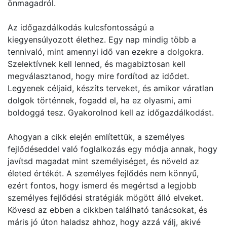
önmagadról.
Az időgazdálkodás kulcsfontosságú a
kiegyensúlyozott élethez. Egy nap mindig több a
tennivaló, mint amennyi idő van ezekre a dolgokra.
Szelektívnek kell lenned, és magabiztosan kell
megválasztanod, hogy mire fordítod az idődet.
Legyenek céljaid, készíts terveket, és amikor váratlan
dolgok történnek, fogadd el, ha ez olyasmi, ami
boldoggá tesz. Gyakorolnod kell az időgazdálkodást.
Ahogyan a cikk elején említettük, a személyes
fejlődéseddel való foglalkozás egy módja annak, hogy
javítsd magadat mint személyiséget, és növeld az
életed értékét. A személyes fejlődés nem könnyű,
ezért fontos, hogy ismerd és megértsd a legjobb
személyes fejlődési stratégiák mögött álló elveket.
Kövesd az ebben a cikkben található tanácsokat, és
máris jó úton haladsz ahhoz, hogy azzá válj, akivé