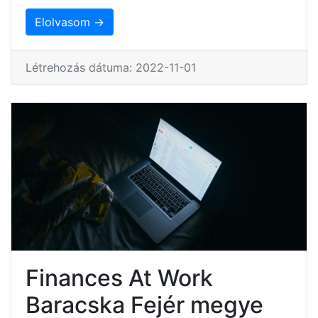
Elolvasom →
Létrehozás dátuma: 2022-11-01
Finances At Work
Baracska Fejér megye