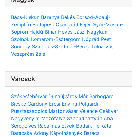
Bács-Kiskun
Baranya
Békés
Borsod-Abaúj-
Zemplén
Budapest
Csongrád
Fejér
Győr-Moson-
Sopron
Hajdú-Bihar
Heves
Jász-Nagykun-
Szolnok
Komárom-Esztergom
Nógrád
Pest
Somogy
Szabolcs-Szatmár-Bereg
Tolna
Vas
Veszprém
Zala
Városok
Székesfehérvár
Dunaújváros
Mór
Sárbogárd
Bicske
Gárdony
Ercsi
Enying
Polgárdi
Pusztaszabolcs
Martonvásár
Velence
Csákvár
Nagyvenyim
Mezőfalva
Szabadbattyán
Aba
Seregélyes
Rácalmás
Etyek
Bodajk
Perkáta
Baracska
Adony
Kápolnásnyék
Baracs