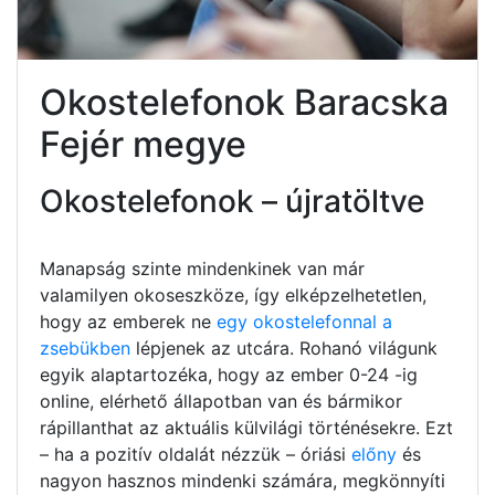
Okostelefonok Baracska
Fejér megye
Okostelefonok – újratöltve
Manapság szinte mindenkinek van már
valamilyen okoseszköze, így elképzelhetetlen,
hogy az emberek ne
egy okostelefonnal a
zsebükben
lépjenek az utcára. Rohanó világunk
egyik alaptartozéka, hogy az ember 0-24 -ig
online, elérhető állapotban van és bármikor
rápillanthat az aktuális külvilági történésekre. Ezt
– ha a pozitív oldalát nézzük – óriási
előny
és
nagyon hasznos mindenki számára, megkönnyíti