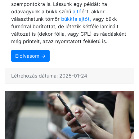
szempontokra is. Lássunk egy példát: ha
odavagyunk a bükk színű
ajtó
ért, akkor
választhatunk tömör
bükkfa ajtót,
vagy bükk
furnérral borítottat, de létezik kétféle laminált
változat is (dekor fólia, vagy CPL) és ráadásként
még printelt, azaz nyomtatott felületű is.
Elolvasom →
Létrehozás dátuma: 2025-01-24