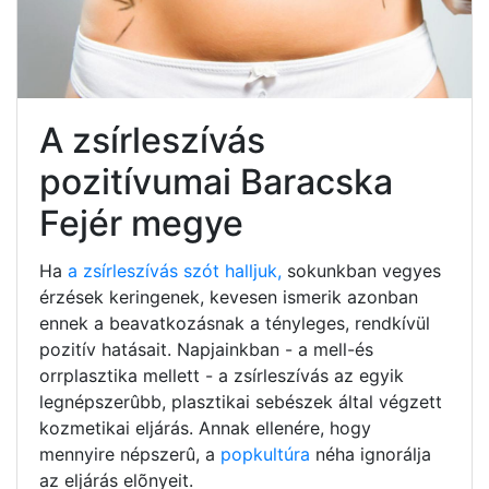
A zsírleszívás
pozitívumai Baracska
Fejér megye
Ha
a zsírleszívás szót halljuk,
sokunkban vegyes
érzések keringenek, kevesen ismerik azonban
ennek a beavatkozásnak a tényleges, rendkívül
pozitív hatásait. Napjainkban - a mell-és
orrplasztika mellett - a zsírleszívás az egyik
legnépszerûbb, plasztikai sebészek által végzett
kozmetikai eljárás. Annak ellenére, hogy
mennyire népszerû, a
popkultúra
néha ignorálja
az eljárás elõnyeit.