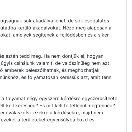
dogságnak sok akadálya lehet, de sok csodálatos
z utadba kerülő akadályokat. Nézd meg alaposan a
zokat, amelyek segítenek a fejlődésben és a siker
 és aztán tedd meg. Ha nem döntjük el, hogyan
 úgyis csinálunk valamit, de valószínűleg nem azt,
ső emberek beleszólhatnak, és meghozhatják
nünkhöz, és folyamatosan keressük azt, amit tenni
z a folyamat négy egyszerű kérdésre egyszerűsíthető
lt kell keresned? És mit kell feltétlenül megtenned?
em válaszolsz ezekre a kérdésekre, majd nem
 ezeket a területeket egyensúlyba hozd és