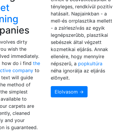
et
tényleges, rendkívül pozitív
hatásait. Napjainkban - a
ning
mell-és orrplasztika mellett
panies
- a zsírleszívás az egyik
legnépszerûbb, plasztikai
nvolves dirty
sebészek által végzett
you wish the
kozmetikai eljárás. Annak
lved immediately.
ellenére, hogy mennyire
, how do i find
the
népszerû, a
popkultúra
ective company
to
néha ignorálja az eljárás
 text will guide
elõnyeit.
the method of
the simplest
Elolvasom →
available to
our carpets are
ently, cleaned
ly and your
ion is guaranteed.