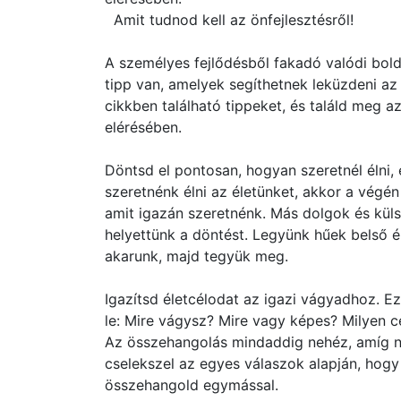
Amit tudnod kell az önfejlesztésről!
A személyes fejlődésből fakadó valódi bol
tipp van, amelyek segíthetnek leküzdeni a
cikkben található tippeket, és találd meg a
elérésében.
Döntsd el pontosan, hogyan szeretnél élni,
szeretnénk élni az életünket, akkor a végén
amit igazán szeretnénk. Más dolgok és kül
helyettünk a döntést. Legyünk hűek belső é
akarunk, majd tegyük meg.
Igazítsd életcélodat az igazi vágyadhoz. E
le: Mire vágysz? Mire vagy képes? Milyen cé
Az összehangolás mindaddig nehéz, amíg n
cselekszel az egyes válaszok alapján, hogy
összehangold egymással.