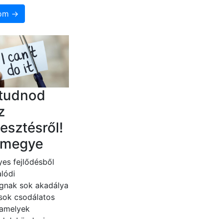
som →
 tudnod
z
lesztésről!
r megye
es fejlődésből
lódi
gnak sok akadálya
 sok csodálatos
 amelyek