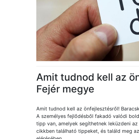
Amit tudnod kell az ö
Fejér megye
Amit tudnod kell az önfejlesztésről! Barac
A személyes fejlődésből fakadó valódi bol
tipp van, amelyek segíthetnek leküzdeni a
cikkben található tippeket, és találd meg a
elérésében.