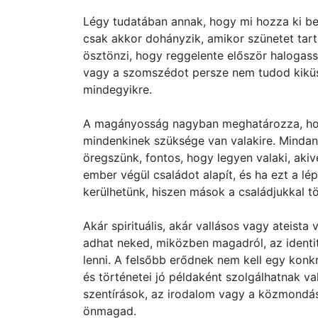
Légy tudatában annak, hogy mi hozza ki bel
csak akkor dohányzik, amikor szünetet tar
ösztönzi, hogy reggelente először halogass
vagy a szomszédot persze nem tudod kiküs
mindegyikre.
A magányosság nagyban meghatározza, hog
mindenkinek szüksége van valakire. Mindan
öregszünk, fontos, hogy legyen valaki, akive
ember végül családot alapít, és ha ezt a l
kerülhetünk, hiszen mások a családjukkal töl
Akár spirituális, akár vallásos vagy ateist
adhat neked, miközben magadról, az identit
lenni. A felsőbb erődnek nem kell egy konkr
és történetei jó példaként szolgálhatnak v
szentírások, az irodalom vagy a közmondá
önmagad.