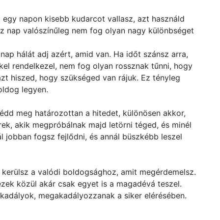
 egy napon kisebb kudarcot vallasz, azt használd
ssz nap valószínűleg nem fog olyan nagy különbséget
nap hálát adj azért, amid van. Ha időt szánsz arra,
el rendelkezel, nem fog olyan rossznak tűnni, hogy
zt hiszed, hogy szükséged van rájuk. Ez tényleg
oldog legyen.
 Védd meg határozottan a hitedet, különösen akkor,
ek, akik megpróbálnak majd letörni téged, és minél
l jobban fogsz fejlődni, és annál büszkébb leszel
 kerülsz a valódi boldogsághoz, amit megérdemelsz.
zek közül akár csak egyet is a magadévá teszel.
akadályok, megakadályozzanak a siker elérésében.