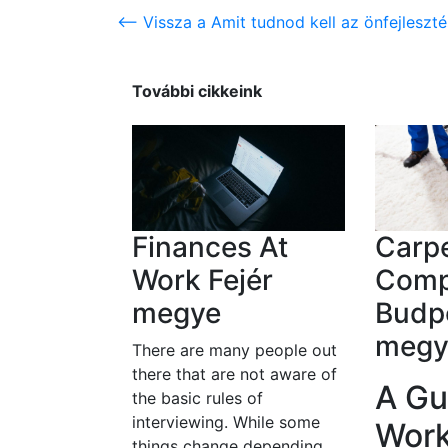
<-- Vissza a Amit tudnod kell az önfejleszt
További cikkeink
Finances At
Carpe
Work Fejér
Comp
megye
Budpe
megy
There are many people out
there that are not aware of
A Gu
the basic rules of
interviewing. While some
Work
things change depending