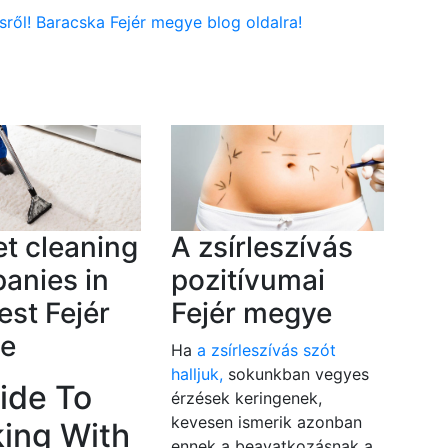
ésről! Baracska Fejér megye blog oldalra!
t cleaning
A zsírleszívás
anies in
pozitívumai
st Fejér
Fejér megye
e
Ha
a zsírleszívás szót
halljuk,
sokunkban vegyes
ide To
érzések keringenek,
kevesen ismerik azonban
ing With
ennek a beavatkozásnak a