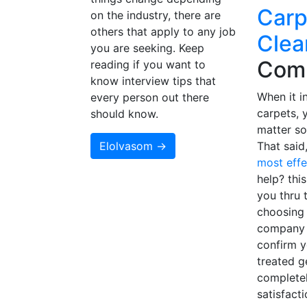
Carp
on the industry, there are
others that apply to any job
Clea
you are seeking. Keep
Com
reading if you want to
know interview tips that
When it i
every person out there
carpets, 
should know.
matter so
Elolvasom →
That said
most eff
help? this
you thru 
choosing 
company 
confirm y
treated g
complete
satisfact