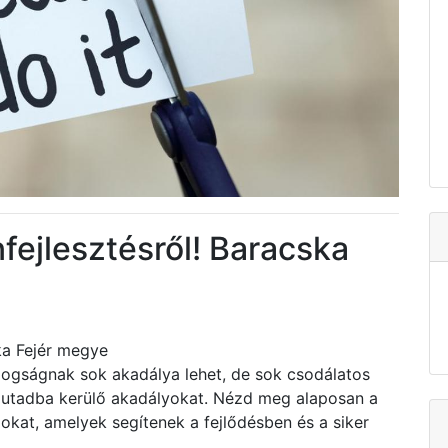
nfejlesztésről! Baracska
ska Fejér megye
dogságnak sok akadálya lehet, de sok csodálatos
z utadba kerülő akadályokat. Nézd meg alaposan a
zokat, amelyek segítenek a fejlődésben és a siker