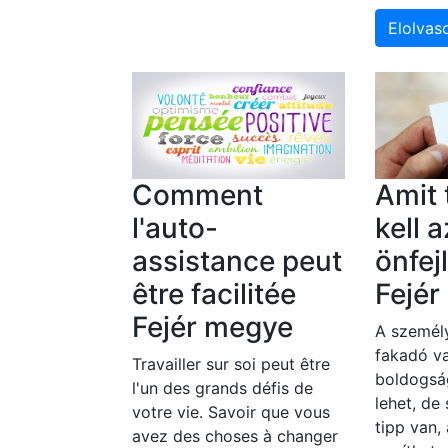
Elolva
Comment
Amit
l'auto-
kell a
assistance peut
önfej
être facilitée
Fejé
Fejér megye
A személy
fakadó va
Travailler sur soi peut être
boldogsá
l'un des grands défis de
lehet, de
votre vie. Savoir que vous
tipp van,
avez des choses à changer