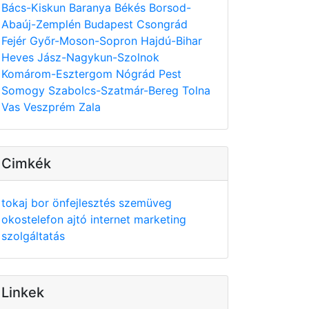
Bács-Kiskun
Baranya
Békés
Borsod-
Abaúj-Zemplén
Budapest
Csongrád
Fejér
Győr-Moson-Sopron
Hajdú-Bihar
Heves
Jász-Nagykun-Szolnok
Komárom-Esztergom
Nógrád
Pest
Somogy
Szabolcs-Szatmár-Bereg
Tolna
Vas
Veszprém
Zala
Cimkék
tokaj
bor
önfejlesztés
szemüveg
okostelefon
ajtó
internet
marketing
szolgáltatás
Linkek