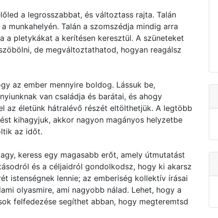
őled a legrosszabbat, és változtass rajta. Talán
t a munkahelyén. Talán a szomszédja mindig arra
a a pletykákat a kerítésen keresztül. A szüneteket
zöbölni, de megváltoztathatod, hogyan reagálsz
y az ember mennyire boldog. Lássuk be,
nyiunknak van családja és barátai, és ahogy
l az életünk hátralévő részét eltölthetjük. A legtöbb
épést kihagyjuk, akkor nagyon magányos helyzetbe
tik az időt.
a vagy, keress egy magasabb erőt, amely útmutatást
ásodról és a céljaidról gondolkodsz, hogy ki akarsz
ét istenségnek lennie; az emberiség kollektív írásai
alami olyasmire, ami nagyobb nálad. Lehet, hogy a
sok felfedezése segíthet abban, hogy megteremtsd