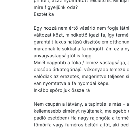
printelt, azaz nyomtatott felületű is. Mindjá
mire figyeljünk oda?
Esztétika
Egy hozzá nem értő vásárló nem fogja látni
változat közt, mindkettő igazi fa, így term
garantált luxus hatású díszítőelem otthonun
maradnak le sokkal a fa mögött, ám ez a n
anyagvastagságtól is függ.
Minél nagyobb a fólia / lemez vastagsága, 
olcsóbb árkategóriájú, vékonyabb lemezű de
valódiak az erezetek, megérintve teljesen s
van nyomtatva a fa nyomdai képe.
Inkább spóroljuk össze rá
Nem csupán a látvány, a tapintás is más – a
kellemesebb élményt nyújtanak, melegebb ér
padló esetében) Ha nagy rajongója a termé
tömörfa vagy furnéros beltéri ajtót, aki ped