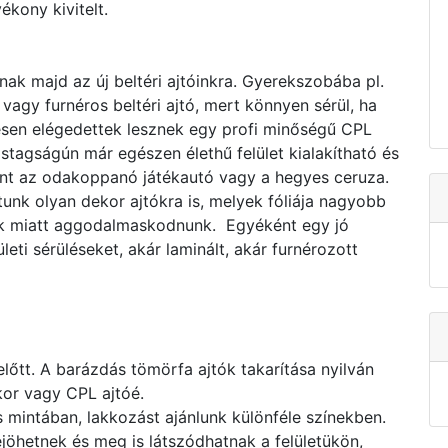
ékony kivitelt.
nak majd az új beltéri ajtóinkra. Gyerekszobába pl.
vagy furnéros beltéri ajtó, mert könnyen sérül, ha
esen elégedettek lesznek egy profi minőségű CPL
astagságún már egészen élethű felület kialakítható és
mint az odakoppanó játékautó vagy a hegyes ceruza.
nk olyan dekor ajtókra is, melyek fóliája nagyobb
sek miatt aggodalmaskodnunk. Egyéként egy jó
eti sérüléseket, akár laminált, akár furnérozott
előtt. A barázdás tömörfa ajtók takarítása nyilván
kor vagy CPL ajtóé.
intában, lakkozást ajánlunk különféle színekben.
jöhetnek és meg is látszódhatnak a felületükön,