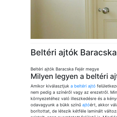
Beltéri ajtók Baracsk
Beltéri ajtók Baracska Fejér megye
Milyen legyen a beltéri aj
Amikor kiválasztjuk
a beltéri ajtó
felületkez
nem pedig a színéről vagy az erezetről. M
környezetéhez való illeszkedésre és a kény
odavagyunk a bükk színű
ajtó
ért, akkor vá
borítottat, de létezik kétféle laminált vált