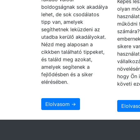
Képes les
boldogságnak sok akadálya
olyan mó
lehet, de sok csodálatos
használat
tipp van, amelyek
működni 
segíthetnek leküzdeni az
számára
utadba kerülő akadályokat.
embernek
Nézd meg alaposan a
sikere va
cikkben található tippeket,
használat
és találd meg azokat,
vállalko
amelyek segítenek a
növelésér
fejlődésben és a siker
hogy Ön i
elérésében.
követi ez
Elolvasom →
Elolva