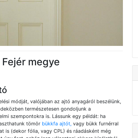
a Fejér megye
tó
elési módját, valójában az ajtó anyagáról beszélünk,
indeközben természetesen gondoljunk a
elmi szempontokra is. Lássunk egy példát: ha
laszthatunk tömör
bükkfa ajtót,
vagy bükk furnérral
ozat is (dekor fólia, vagy CPL) és ráadásként még