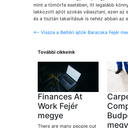
mint a tömörfa esetében, itt legalább könny
lakkozott ajtót szokás választani, ezen az
és a tisztán takarításuk is nehéz abban az e
<-- Vissza a Beltéri ajtók Baracska Fejér me
További cikkeink
Finances At
Carpe
Work Fejér
Comp
megye
Budpe
megy
There are many people out