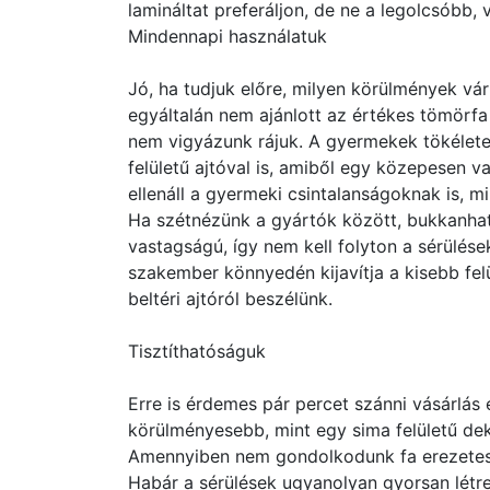
lamináltat preferáljon, de ne a legolcsóbb, v
Mindennapi használatuk
Jó, ha tudjuk előre, milyen körülmények vár
egyáltalán nem ajánlott az értékes tömörfa 
nem vigyázunk rájuk. A gyermekek tökélet
felületű ajtóval is, amiből egy közepesen v
ellenáll a gyermeki csintalanságoknak is, 
Ha szétnézünk a gyártók között, bukkanhatu
vastagságú, így nem kell folyton a sérülé
szakember könnyedén kijavítja a kisebb felül
beltéri ajtóról beszélünk.
Tisztíthatóságuk
Erre is érdemes pár percet szánni vásárlás 
körülményesebb, mint egy sima felületű de
Amennyiben nem gondolkodunk fa erezetes m
Habár a sérülések ugyanolyan gyorsan létre