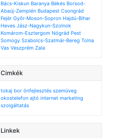
Bács-Kiskun
Baranya
Békés
Borsod-
Abaúj-Zemplén
Budapest
Csongrád
Fejér
Győr-Moson-Sopron
Hajdú-Bihar
Heves
Jász-Nagykun-Szolnok
Komárom-Esztergom
Nógrád
Pest
Somogy
Szabolcs-Szatmár-Bereg
Tolna
Vas
Veszprém
Zala
Cimkék
tokaj
bor
önfejlesztés
szemüveg
okostelefon
ajtó
internet
marketing
szolgáltatás
Linkek