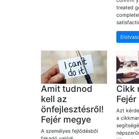
confirm y
treated g
complete
satisfact
Elolva
Amit tudnod
Cikk 
kell az
Fejé
önfejlesztésről!
Azt kérde
Fejér megye
a cikkmar
segítségé
A személyes fejlődésből
népszerűs
fakadó valódi