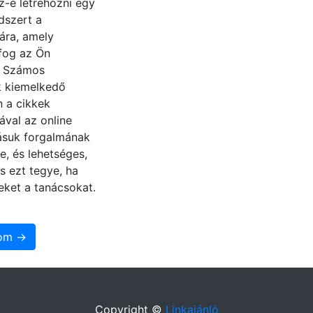
z-e létrehozni egy
dszert a
ára, amely
fog az Ön
? Számos
 kiemelkedő
n a cikkek
ával az online
zásuk forgalmának
e, és lehetséges,
s ezt tegye, ha
eket a tanácsokat.
som →
Copyright ©
Linkajánló