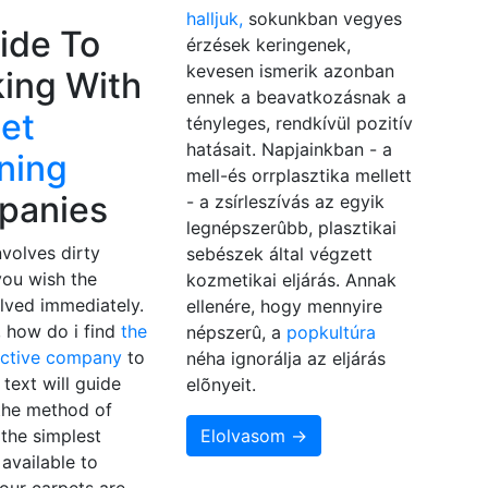
halljuk,
sokunkban vegyes
ide To
érzések keringenek,
kevesen ismerik azonban
ing With
ennek a beavatkozásnak a
et
tényleges, rendkívül pozitív
hatásait. Napjainkban - a
ning
mell-és orrplasztika mellett
panies
- a zsírleszívás az egyik
legnépszerûbb, plasztikai
nvolves dirty
sebészek által végzett
you wish the
kozmetikai eljárás. Annak
lved immediately.
ellenére, hogy mennyire
, how do i find
the
népszerû, a
popkultúra
ective company
to
néha ignorálja az eljárás
 text will guide
elõnyeit.
the method of
the simplest
Elolvasom →
available to