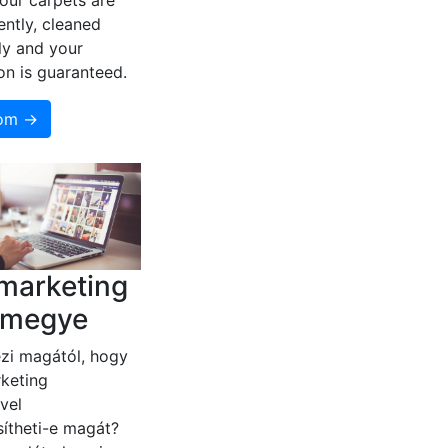
our carpets are
ently, cleaned
ly and your
ion is guaranteed.
som →
marketing
r megye
zi magától, hogy
keting
vel
ítheti-e magát?