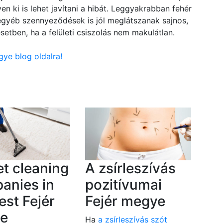
en ki is lehet javítani a hibát. Leggyakrabban fehér
 egyéb szennyeződések is jól meglátszanak sajnos,
setben, ha a felületi csiszolás nem makulátlan.
gye blog oldalra!
t cleaning
A zsírleszívás
anies in
pozitívumai
st Fejér
Fejér megye
e
Ha
a zsírleszívás szót