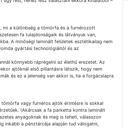
rt úgy fest, nehéz lesz választani ekkora kínálatból –
, mi a különbség a tömörfa és a furnérozott
észetesen fa tulajdonságaik és látványuk van,
kba. A minőségi laminált felületek esztétikailag nem
yomda gyártási technológiáitól és az
annál könnyebb ráprégelni az élethű erezetet. Az
kor ajtóknál első pillantásra látszik, hogy nem
imák és ez a jelenség van akkor is, ha a forgácslapra
 tömörfa vagy furnéros ajtók érintésre is sokkal
zetűek. (Akárcsak a fa parketta kontra laminált
szetes anyagoknak és meg is teheti, válasszon
ig inkább a pénztárcája alapján tud válogatni,