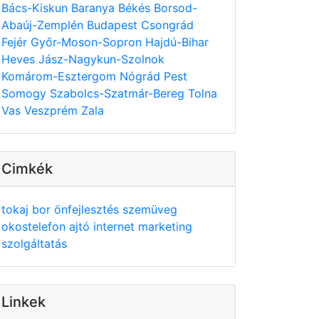
Bács-Kiskun
Baranya
Békés
Borsod-
Abaúj-Zemplén
Budapest
Csongrád
Fejér
Győr-Moson-Sopron
Hajdú-Bihar
Heves
Jász-Nagykun-Szolnok
Komárom-Esztergom
Nógrád
Pest
Somogy
Szabolcs-Szatmár-Bereg
Tolna
Vas
Veszprém
Zala
Cimkék
tokaj
bor
önfejlesztés
szemüveg
okostelefon
ajtó
internet
marketing
szolgáltatás
Linkek