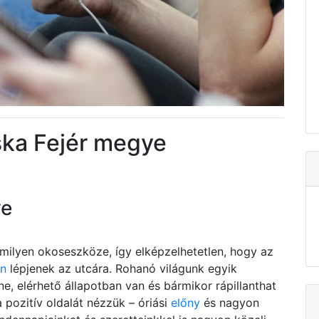
ska Fejér megye
ve
ilyen okoseszköze, így elképzelhetetlen, hogy az
en
lépjenek az utcára. Rohanó világunk egyik
e, elérhető állapotban van és bármikor rápillanthat
a pozitív oldalát nézzük – óriási
előny
és nagyon