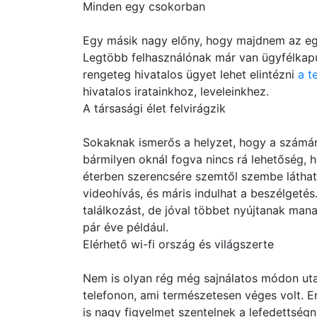
Minden egy csokorban
Egy másik nagy előny, hogy majdnem az egé
Legtöbb felhasználónak már van ügyfélkapus
rengeteg hivatalos ügyet lehet elintézni
a t
hivatalos iratainkhoz, leveleinkhez.
A társasági élet felvirágzik
Sokaknak ismerős a helyzet, hogy a számár
bármilyen oknál fogva nincs rá lehetőség,
éterben szerencsére szemtől szembe láthatj
videohívás, és máris indulhat a beszélgetés
találkozást, de jóval többet nyújtanak man
pár éve például.
Elérhető wi-fi ország és világszerte
Nem is olyan rég még sajnálatos módon uta
telefonon, ami természetesen véges volt. 
is nagy figyelmet szentelnek a lefedettség