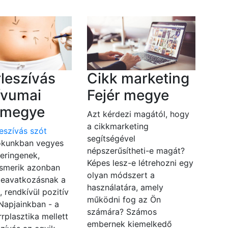
rleszívás
Cikk marketing
ívumai
Fejér megye
r megye
Azt kérdezi magától, hogy
a cikkmarketing
leszívás szót
segítségével
kunkban vegyes
népszerűsítheti-e magát?
eringenek,
Képes lesz-e létrehozni egy
ismerik azonban
olyan módszert a
beavatkozásnak a
használatára, amely
, rendkívül pozitív
működni fog az Ön
 Napjainkban - a
számára? Számos
rrplasztika mellett
embernek kiemelkedő