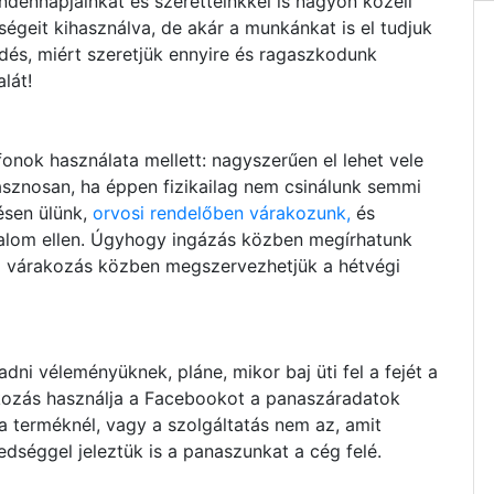
dennapjainkat és szeretteinkkel is nagyon közeli
égeit kihasználva, de akár a munkánkat is el tudjuk
érdés, miért szeretjük ennyire és ragaszkodunk
lát!
nok használata mellett: nagyszerűen el lehet vele
hasznosan, ha éppen fizikailag nem csinálunk semmi
ésen ülünk,
orvosi rendelőben várakozunk,
és
nalom ellen. Úgyhogy ingázás közben megírhatunk
ő várakozás közben megszervezhetjük a hétvégi
ni véleményüknek, pláne, mikor baj üti fel a fejét a
kozás használja a Facebookot a panaszáradatok
 terméknél, vagy a szolgáltatás nem az, amit
dséggel jeleztük is a panaszunkat a cég felé.