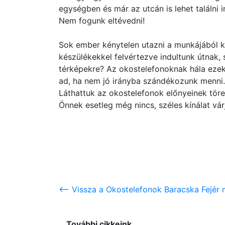
egységben és már az utcán is lehet találni 
Nem fogunk eltévedni!
Sok ember kénytelen utazni a munkájából k
készülékekkel felvértezve indultunk útnak
térképekre? Az okostelefonoknak hála ezek
ad, ha nem jó irányba szándékozunk menni.
Láthattuk az okostelefonok előnyeinek töre
Önnek esetleg még nincs, széles kínálat vár
<-- Vissza a Okostelefonok Baracska Fejér 
További cikkeink