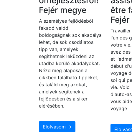
önfejlesztésről!
assis
Fejér megye
être f
Fejé
A személyes fejlődésből
fakadó valódi
Travailler
boldogságnak sok akadálya
l'un des 
lehet, de sok csodálatos
votre vie
tipp van, amelyek
avez des
segíthetnek leküzdeni az
et l'adme
utadba kerülő akadályokat.
début d'u
Nézd meg alaposan a
voyage d
cikkben található tippeket,
soi qui p
és találd meg azokat,
vie. Voic
amelyek segítenek a
d'auto-as
fejlődésben és a siker
vous aide
elérésében.
voyage
Elolvasom →
Elolva