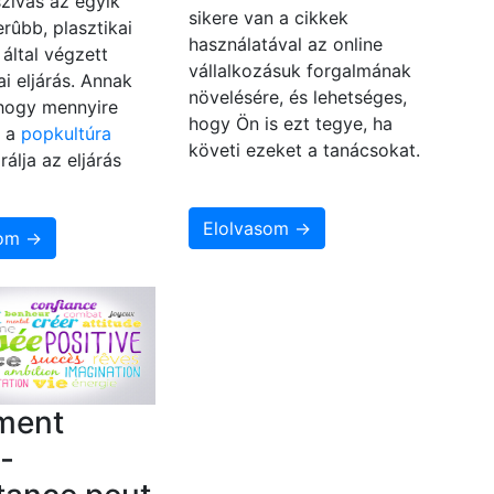
eszívás az egyik
sikere van a cikkek
rûbb, plasztikai
használatával az online
által végzett
vállalkozásuk forgalmának
i eljárás. Annak
növelésére, és lehetséges,
 hogy mennyire
hogy Ön is ezt tegye, ha
, a
popkultúra
követi ezeket a tanácsokat.
rálja az eljárás
Elolvasom →
som →
ment
o-