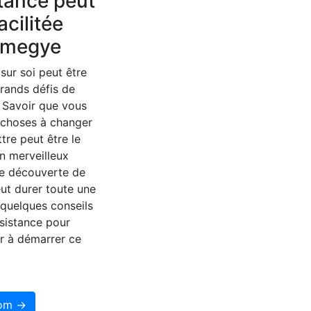
tance peut
acilitée
r megye
 sur soi peut être
grands défis de
. Savoir que vous
 choses à changer
ttre peut être le
n merveilleux
e découverte de
eut durer toute une
i quelques conseils
sistance pour
r à démarrer ce
som →