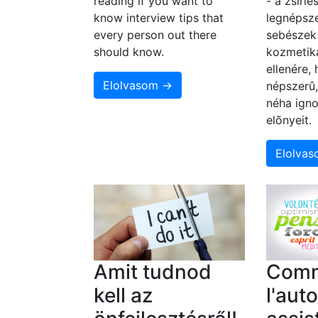
reading if you want to
- a zsírl
know interview tips that
legnépsze
every person out there
sebészek 
should know.
kozmetika
ellenére,
Elolvasom →
népszerû
néha igno
elõnyeit.
Elolva
Amit tudnod
Com
kell az
l'aut