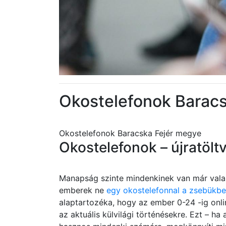
Okostelefonok Barac
Okostelefonok Baracska Fejér megye
Okostelefonok – újratölt
Manapság szinte mindenkinek van már valam
emberek ne
egy okostelefonnal a zsebükb
alaptartozéka, hogy az ember 0-24 -ig onlin
az aktuális külvilági történésekre. Ezt – ha 