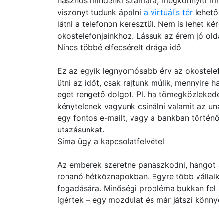
hasznos mindenki számára, megkönnyíti min
viszonyt tudunk ápolni
a virtuális tér
lehetős
látni a telefonon keresztül. Nem is lehet k
okostelefonjainkhoz. Lássuk az érem jó olda
Nincs többé elfecsérelt drága idő
Ez az egyik legnyomósabb érv az okostelefo
ütni az időt, csak rajtunk múlik, mennyire 
eget rengető dolgot. Pl. ha tömegközleked
kénytelenek vagyunk csinálni valamit az u
egy fontos e-mailt, vagy a bankban történ
utazásunkat.
Sima ügy a kapcsolatfelvétel
Az emberek szeretne panaszkodni, hangot ad
rohanó hétköznapokban. Egyre több vállal
fogadására. Minőségi probléma bukkan fel a
ígértek – egy mozdulat és már játszi könnye