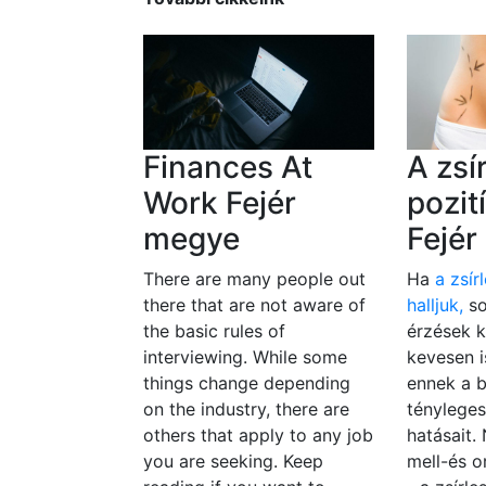
Finances At
A zsí
Work Fejér
pozit
megye
Fejé
There are many people out
Ha
a zsír
there that are not aware of
halljuk,
so
the basic rules of
érzések k
interviewing. While some
kevesen 
things change depending
ennek a 
on the industry, there are
tényleges
others that apply to any job
hatásait.
you are seeking. Keep
mell-és o