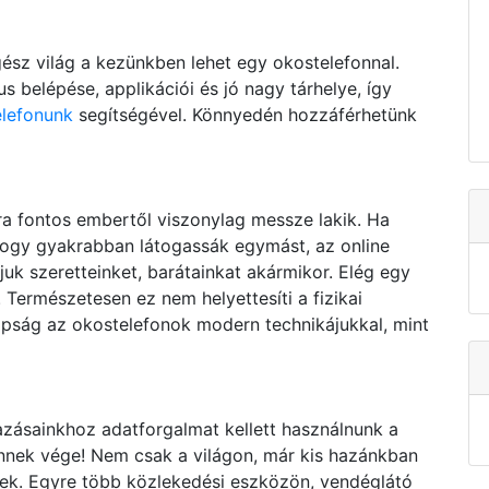
sz világ a kezünkben lehet egy okostelefonnal.
 belépése, applikációi és jó nagy tárhelye, így
elefonunk
segítségével. Könnyedén hozzáférhetünk
a fontos embertől viszonylag messze lakik. Ha
 hogy gyakrabban látogassák egymást, az online
uk szeretteinket, barátainkat akármikor. Elég egy
. Természetesen ez nem helyettesíti a fizikai
apság az okostelefonok modern technikájukkal, mint
zásainkhoz adatforgalmat kellett használnunk a
Ennek vége! Nem csak a világon, már kis hazánkban
nek. Egyre több közlekedési eszközön, vendéglátó