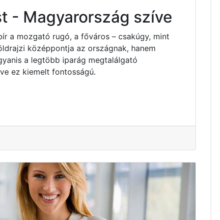
t - Magyarország szíve
bír a mozgató rugó, a főváros – csakúgy, mint
ldrajzi középpontja az országnak, hanem
yanis a legtöbb iparág megtalálgató
e ez kiemelt fontosságú.