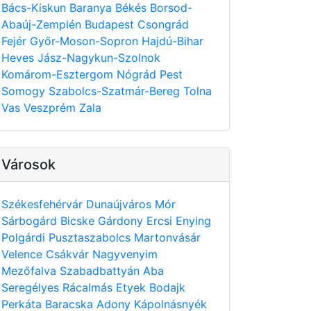
Bács-Kiskun
Baranya
Békés
Borsod-
Abaúj-Zemplén
Budapest
Csongrád
Fejér
Győr-Moson-Sopron
Hajdú-Bihar
Heves
Jász-Nagykun-Szolnok
Komárom-Esztergom
Nógrád
Pest
Somogy
Szabolcs-Szatmár-Bereg
Tolna
Vas
Veszprém
Zala
Városok
Székesfehérvár
Dunaújváros
Mór
Sárbogárd
Bicske
Gárdony
Ercsi
Enying
Polgárdi
Pusztaszabolcs
Martonvásár
Velence
Csákvár
Nagyvenyim
Mezőfalva
Szabadbattyán
Aba
Seregélyes
Rácalmás
Etyek
Bodajk
Perkáta
Baracska
Adony
Kápolnásnyék