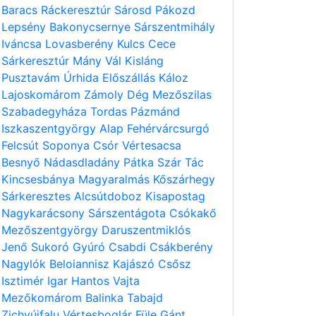
Baracs
Ráckeresztúr
Sárosd
Pákozd
Lepsény
Bakonycsernye
Sárszentmihály
Iváncsa
Lovasberény
Kulcs
Cece
Sárkeresztúr
Mány
Vál
Kisláng
Pusztavám
Úrhida
Előszállás
Káloz
Lajoskomárom
Zámoly
Dég
Mezőszilas
Szabadegyháza
Tordas
Pázmánd
Iszkaszentgyörgy
Alap
Fehérvárcsurgó
Felcsút
Soponya
Csór
Vértesacsa
Besnyő
Nádasdladány
Pátka
Szár
Tác
Kincsesbánya
Magyaralmás
Kőszárhegy
Sárkeresztes
Alcsútdoboz
Kisapostag
Nagykarácsony
Sárszentágota
Csókakő
Mezőszentgyörgy
Daruszentmiklós
Jenő
Sukoró
Gyúró
Csabdi
Csákberény
Nagylók
Beloiannisz
Kajászó
Csősz
Isztimér
Igar
Hantos
Vajta
Mezőkomárom
Balinka
Tabajd
Zichyújfalu
Vértesboglár
Füle
Gánt