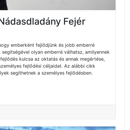
 Nádasdladány Fejér
hogy emberként fejlődjünk és jobb emberré
k segítségével olyan emberré válhatsz, amilyennek
fejlődés kulcsa az oktatás és annak megértése,
emélyes fejlődési céljaidat. Az alábbi cikk
lyek segíthetnek a személyes fejlődésben.