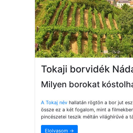
Tokaji borvidék Nád
Milyen borokat kóstolh
A Tokaj név
hallatán rögtön a bor jut e
össze ez a két fogalom, mint a filmekbe
pincészetei teszik méltán világhírűvé a
Elolvasom →