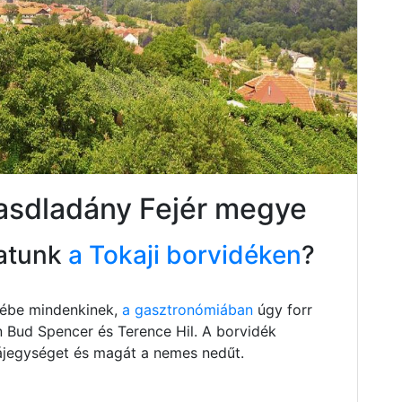
asdladány Fejér megye
atunk
a Tokaji borvidéken
?
szébe mindenkinek,
a gasztronómiában
úgy forr
n Bud Spencer és Terence Hil. A borvidék
 tájegységet és magát a nemes nedűt.