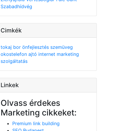
Szabadhídvég
Cimkék
tokaj
bor
önfejlesztés
szemüveg
okostelefon
ajtó
internet
marketing
szolgáltatás
Linkek
Olvass érdekes
Marketing cikkeket:
Premium link building
SEO Budapest