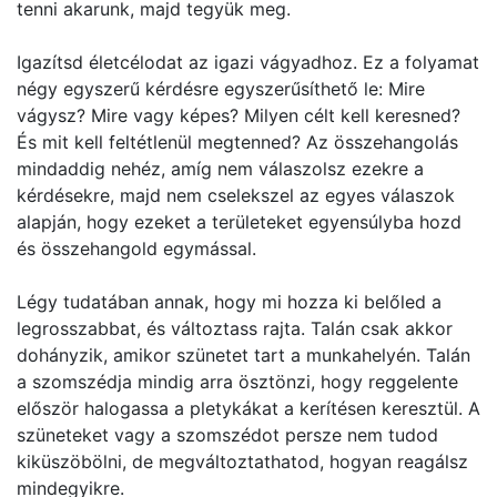
tenni akarunk, majd tegyük meg.
Igazítsd életcélodat az igazi vágyadhoz. Ez a folyamat
négy egyszerű kérdésre egyszerűsíthető le: Mire
vágysz? Mire vagy képes? Milyen célt kell keresned?
És mit kell feltétlenül megtenned? Az összehangolás
mindaddig nehéz, amíg nem válaszolsz ezekre a
kérdésekre, majd nem cselekszel az egyes válaszok
alapján, hogy ezeket a területeket egyensúlyba hozd
és összehangold egymással.
Légy tudatában annak, hogy mi hozza ki belőled a
legrosszabbat, és változtass rajta. Talán csak akkor
dohányzik, amikor szünetet tart a munkahelyén. Talán
a szomszédja mindig arra ösztönzi, hogy reggelente
először halogassa a pletykákat a kerítésen keresztül. A
szüneteket vagy a szomszédot persze nem tudod
kiküszöbölni, de megváltoztathatod, hogyan reagálsz
mindegyikre.