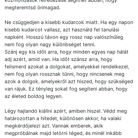
közmondások felfedezése segíthet abban, hogy
megteremtsd önmagad.
Ne csüggedjen a kisebb kudarcok miatt. Ha egy napon
kisebb kudarcot vallasz, azt használd fel tanulási
napként. Hosszú távon egy rossz nap valószínűleg
nem fog olyan nagy különbséget tenni.
Szánj egy kis időt arra, hogy minden egyes nap hálát
adj azért, amid van. Ha időt szánsz arra, hogy
felismerd azokat a dolgokat, amelyekkel rendelkezel,
nem fog olyan rossznak tűnni, hogy nincsenek meg
azok a dolgok, amelyekről azt hiszed, hogy szükséged
van rájuk. Ez tényleg sokat fog segíteni abban, hogy
az életed boldog legyen.
Légy hajlandó kiállni azért, amiben hiszel. Védd meg
határozottan a hitedet, különösen akkor, ha valaki
megkérdőjelezi azt. Vannak emberek, akik
megpróbálnak majd letörni téged, és minél inkább