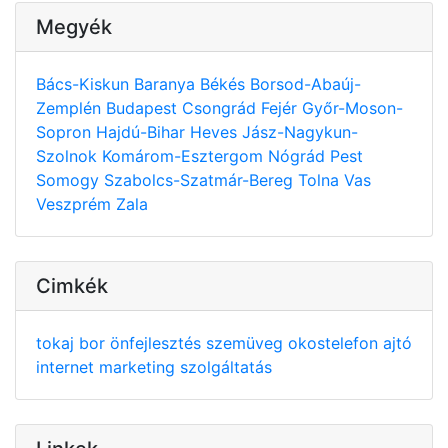
Megyék
Bács-Kiskun
Baranya
Békés
Borsod-Abaúj-
Zemplén
Budapest
Csongrád
Fejér
Győr-Moson-
Sopron
Hajdú-Bihar
Heves
Jász-Nagykun-
Szolnok
Komárom-Esztergom
Nógrád
Pest
Somogy
Szabolcs-Szatmár-Bereg
Tolna
Vas
Veszprém
Zala
Cimkék
tokaj
bor
önfejlesztés
szemüveg
okostelefon
ajtó
internet
marketing
szolgáltatás