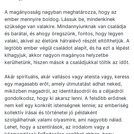
A magányosság nagyban meghatározza, hogy az
ember mennyire boldog. Lássuk be, mindenkinek
szüksége van valakire. Mindannyiunknak van családja
és barátai, és ahogy öregszünk, fontos, hogy legyen
valaki, akivel az életünk hátralévő részét eltölthetjük. A
legtöbb ember végül családot alapít, és ha ezt a lépést
kihagyjuk, akkor nagyon magányos helyzetbe
kerülhetünk, hiszen mások a családjukkal töltik az időt.
Akár spirituális, akár vallásos vagy ateista vagy, keress
egy magasabb erőt, amely útmutatást adhat neked,
miközben magadról, az identitásodról és a céljaidról
gondolkodsz, hogy ki akarsz lenni. A felsőbb erődnek
nem kell egy konkrét istenségnek lennie; az emberiség
kollektív írásai és történetei jó példaként
szolgálhatnak valami olyasmire, ami nagyobb nálad.
Lehet, hogy a szentírások, az irodalom vagy a