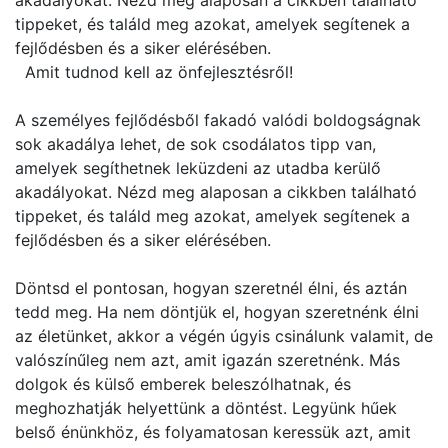
akadályokat. Nézd meg alaposan a cikkben található
tippeket, és találd meg azokat, amelyek segítenek a
fejlődésben és a siker elérésében.
Amit tudnod kell az önfejlesztésről!
A személyes fejlődésből fakadó valódi boldogságnak
sok akadálya lehet, de sok csodálatos tipp van,
amelyek segíthetnek leküzdeni az utadba kerülő
akadályokat. Nézd meg alaposan a cikkben található
tippeket, és találd meg azokat, amelyek segítenek a
fejlődésben és a siker elérésében.
Döntsd el pontosan, hogyan szeretnél élni, és aztán
tedd meg. Ha nem döntjük el, hogyan szeretnénk élni
az életünket, akkor a végén úgyis csinálunk valamit, de
valószínűleg nem azt, amit igazán szeretnénk. Más
dolgok és külső emberek beleszólhatnak, és
meghozhatják helyettünk a döntést. Legyünk hűek
belső énünkhöz, és folyamatosan keressük azt, amit