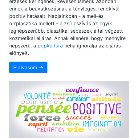
érzések keringenek, kevesen ismerik azonban
ennek a beavatkozásnak a tényleges, rendkívül
pozitív hatásait. Napjainkban - a mell-és
orrplasztika mellett - a zsírleszívás az egyik
legnépszerûbb, plasztikai sebészek által végzett
kozmetikai eljárás. Annak ellenére, hogy mennyire
népszerû, a
popkultúra
néha ignorálja az eljárás
elõnyeit.
Elolvasom →