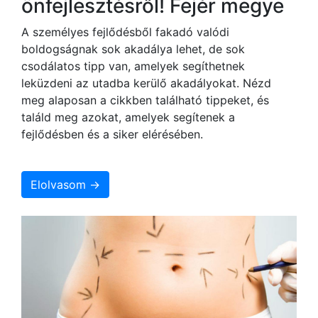
önfejlesztésről! Fejér megye
A személyes fejlődésből fakadó valódi
boldogságnak sok akadálya lehet, de sok
csodálatos tipp van, amelyek segíthetnek
leküzdeni az utadba kerülő akadályokat. Nézd
meg alaposan a cikkben található tippeket, és
találd meg azokat, amelyek segítenek a
fejlődésben és a siker elérésében.
Elolvasom →