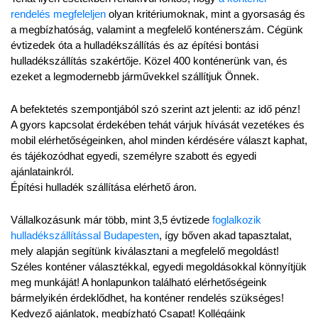
rendelés megfeleljen
 olyan kritériumoknak, mint a gyorsaság és 
a megbízhatóság, valamint a megfelelő konténerszám. Cégünk 
évtizedek óta a hulladékszállítás és az építési bontási 
hulladékszállítás szakértője. Közel 400 konténerünk van, és 
ezeket a legmodernebb járművekkel szállítjuk Önnek.
A befektetés szempontjából szó szerint azt jelenti: az idő pénz! 
A gyors kapcsolat érdekében tehát várjuk hívását vezetékes és 
mobil elérhetőségeinken, ahol minden kérdésére választ kaphat, 
és tájékozódhat egyedi, személyre szabott és egyedi 
ajánlatainkról.
Építési hulladék szállítása elérhető áron.
Vállalkozásunk már több, mint 3,5 évtizede 
foglalkozik 
hulladékszállítással Budapesten
, így bőven akad tapasztalat, 
mely alapján segítünk kiválasztani a megfelelő megoldást! 
Széles konténer választékkal, egyedi megoldásokkal könnyítjük 
meg munkáját! A honlapunkon található elérhetőségeink 
bármelyikén érdeklődhet, ha konténer rendelés szükséges! 
Kedvező ajánlatok, megbízható Csapat! Kollégáink 