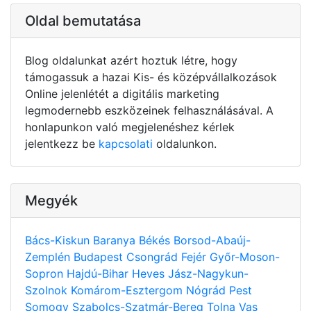
Oldal bemutatása
Blog oldalunkat azért hoztuk létre, hogy
támogassuk a hazai Kis- és középvállalkozások
Online jelenlétét a digitális marketing
legmodernebb eszközeinek felhasználásával. A
honlapunkon való megjelenéshez kérlek
jelentkezz be
kapcsolati
oldalunkon.
Megyék
Bács-Kiskun
Baranya
Békés
Borsod-Abaúj-
Zemplén
Budapest
Csongrád
Fejér
Győr-Moson-
Sopron
Hajdú-Bihar
Heves
Jász-Nagykun-
Szolnok
Komárom-Esztergom
Nógrád
Pest
Somogy
Szabolcs-Szatmár-Bereg
Tolna
Vas