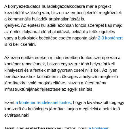
A környezettudatos hulladékgazdálkodásra már a projekt 
kezdetétől szükség van, hiszen az emberi jelenlét megköveteli 
a kommunális hulladék ártalmatlanítását is.
igények. Az építési hulladék azonban fontos szerepet kap majd 
az építési folyamat előrehaladtával, például a tetőszigetelés 
vagy a burkolatok beépítése esetén naponta akár 
2-3 konténert 
is ki kell cserélni.
Az ezen építkezéseken minden esetben fontos szerepe van a 
konténer rendelésnek, hiszen egyszerre több helyszínt kell 
kihelyezni és a fentiek miatt gyorsan cserélni is kell. Az ilyen 
beruházásokhoz különösen szükséges a helyszín megfelelő 
járművekkel való megközelítése, hiszen a létesítmény 
infrastruktúrájának fejlesztése az egyik simítás.
Ezért 
a konténer rendelésnél fontos,
 hogy a kiválasztott cég egy 
korszerű és különleges járművel tudjon megfelelni a befektető 
elvárásainak!
Tehát ilyen esetekben rendkívül fontos, hogy 
a konténer 