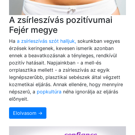
A zsírleszívás pozitívumai
Fejér megye
Ha
a zsírleszívás szót halljuk,
sokunkban vegyes
érzések keringenek, kevesen ismerik azonban
ennek a beavatkozásnak a tényleges, rendkívül
pozitív hatásait. Napjainkban - a mell-és
orrplasztika mellett - a zsírleszívás az egyik
legnépszerûbb, plasztikai sebészek által végzett
kozmetikai eljárás. Annak ellenére, hogy mennyire
népszerû, a
popkultúra
néha ignorálja az eljárás
elõnyeit.
Elolvasom →