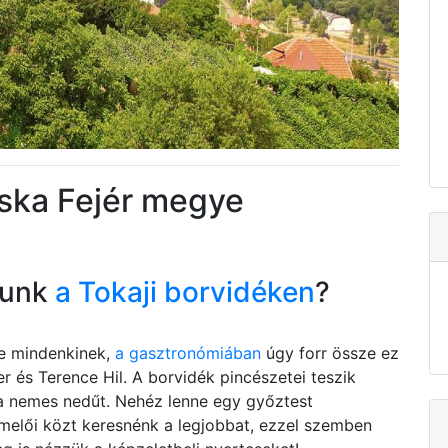
cska Fejér megye
tunk
a Tokaji borvidéken
?
be mindenkinek,
a gasztronómiában
úgy forr össze ez
r és Terence Hil. A borvidék pincészetei teszik
 a nemes nedűt. Nehéz lenne egy győztest
ermelői közt keresnénk a legjobbat, ezzel szemben