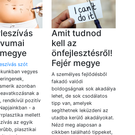
rleszívás
Amit tudnod
ívumai
kell az
r megye
önfejlesztésről!
Fejér megye
leszívás szót
kunkban vegyes
A személyes fejlődésből
eringenek,
fakadó valódi
ismerik azonban
boldogságnak sok akadálya
beavatkozásnak a
lehet, de sok csodálatos
, rendkívül pozitív
tipp van, amelyek
 Napjainkban - a
segíthetnek leküzdeni az
rrplasztika mellett
utadba kerülő akadályokat.
eszívás az egyik
Nézd meg alaposan a
rûbb, plasztikai
cikkben található tippeket,