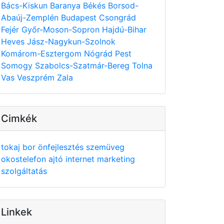
Bács-Kiskun
Baranya
Békés
Borsod-
Abaúj-Zemplén
Budapest
Csongrád
Fejér
Győr-Moson-Sopron
Hajdú-Bihar
Heves
Jász-Nagykun-Szolnok
Komárom-Esztergom
Nógrád
Pest
Somogy
Szabolcs-Szatmár-Bereg
Tolna
Vas
Veszprém
Zala
Cimkék
tokaj
bor
önfejlesztés
szemüveg
okostelefon
ajtó
internet
marketing
szolgáltatás
Linkek