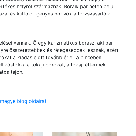
értékes helyről származnak. Boraik pár héten belül
zai és külföldi igényes borivók a törzsvásárlóik.
lései vannak. Ő egy karizmatikus borász, aki pár
egyre összetettebbek és rétegesebbek lesznek, ezért
kat a kiadás előtt tovább érleli a pincében.
 kóstolnia a tokaji borokat, a tokaji éttermek
atos tájon.
 megye blog oldalra!