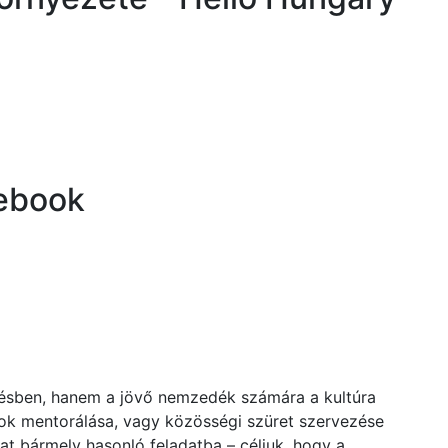
cebook
tésben, hanem a jövő nemzedék számára a kultúra
zok mentorálása, vagy közösségi szüret szervezése
at bármely hasonló feladatba – céljuk, hogy a