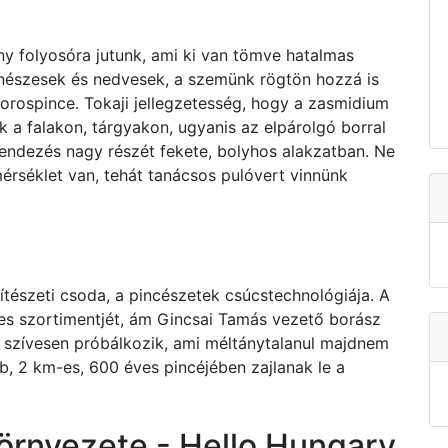
y folyosóra jutunk, ami ki van tömve hatalmas
nészesek és nedvesek, a szemünk rögtön hozzá is
orospince. Tokaji jellegzetesség, hogy a zasmidium
k a falakon, tárgyakon, ugyanis az elpárolgó borral
erendezés nagy részét fekete, bolyhos alakzatban. Ne
érséklet van, tehát tanácsos pulóvert vinnünk
tészeti csoda, a pincészetek csúcstechnológiája. A
jes szortimentjét, ám Gincsai Tamás vezető borász
is szívesen próbálkozik, ami méltánytalanul majdnem
b, 2 km-es, 600 éves pincéjében zajlanak le a
 környezete - Hello Hungary