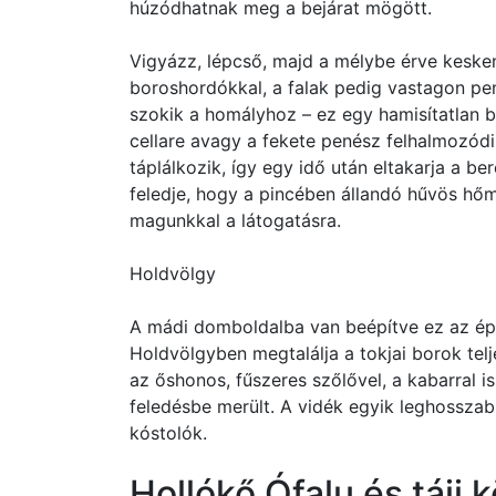
húzódhatnak meg a bejárat mögött.
Vigyázz, lépcső, majd a mélybe érve kesken
boroshordókkal, a falak pedig vastagon pe
szokik a homályhoz – ez egy hamisítatlan b
cellare avagy a fekete penész felhalmozódi
táplálkozik, így egy idő után eltakarja a b
feledje, hogy a pincében állandó hűvös hőm
magunkkal a látogatásra.
Holdvölgy
A mádi domboldalba van beépítve ez az épí
Holdvölgyben megtalálja a tokjai borok tel
az őshonos, fűszeres szőlővel, a kabarral 
feledésbe merült. A vidék egyik leghosszab
kóstolók.
Hollókő Ófalu és táji