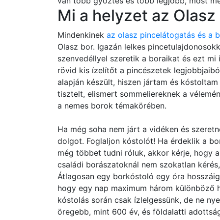
van több győztes és több legjobb, most meg
Mi a helyzet az Olasz
Mindenkinek
az olasz pincelátogatás és a 
Olasz bor. Igazán lelkes pincetulajdonosok
szenvedéllyel szeretik a boraikat és ezt mi
rövid kis ízelítőt a pincészetek legjobbjai
alapján készült, hiszen jártam és kóstolta
tisztelt, elismert sommeliereknek a vélemé
a nemes borok témakörében.
Ha még soha nem járt a vidéken és szeretne
dolgot. Foglaljon kóstolót! Ha érdeklik a b
még többet tudni róluk, akkor kérje, hogy a
családi borászatoknál nem szokatlan kérés
Átlagosan egy borkóstoló egy óra hosszáig ta
hogy egy nap maximum három különböző hel
kóstolás során csak ízlelgessünk, de ne nyelj
öregebb, mint 600 év, és földalatti adottsá