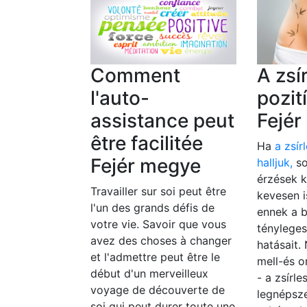
Comment
A zsí
l'auto-
pozit
assistance peut
Fejé
être facilitée
Ha
a zsír
Fejér megye
halljuk,
so
érzések k
Travailler sur soi peut être
kevesen 
l'un des grands défis de
ennek a 
votre vie. Savoir que vous
tényleges
avez des choses à changer
hatásait.
et l'admettre peut être le
mell-és o
début d'un merveilleux
- a zsírl
voyage de découverte de
legnépsze
soi qui peut durer toute une