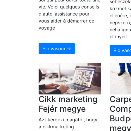
sebészek 
vie. Voici quelques conseils
kozmetika
d'auto-assistance pour
ellenére,
vous aider à démarrer ce
népszerû
voyage
néha igno
elõnyeit.
Elolvasom →
Elolva
Cikk marketing
Carpe
Fejér megye
Comp
Budpe
Azt kérdezi magától, hogy
megy
a cikkmarketing