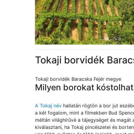
Tokaji borvidék Bara
Tokaji borvidék Baracska Fejér megye
Milyen borokat kóstolha
A Tokaj név
hallatán rögtön a bor jut eszé
a két fogalom, mint a filmekben Bud Spence
méltán világhírűvé a tájegységet és magát
kiválasztani, ha Tokaj pincészetei és bort