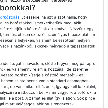
 is nézzük a képzeletbeli nyerteseket!
 borokkal?
borkóstolás
jut eszébe, ha azt a szót hallja, hogy
kal és borászokkal ismerkedhetünk meg, akik
 is érezhetjük a kóstolások alkalmával. Nézzünk egy
ból, természetesen ez az én személyes tapasztalataim
m ezeken a helyeken, valamint beleszőttem mélyen
nyét kis hazánkból, akiknek mérvadó a tapasztalatuk
 idelátogatni, javaslom, előtte tegyen meg pár apró
orok és valamennyire ért is hozzájuk, de szeretne
 vezető borász kísérje a kóstoló menetét – ez
, hanem szinte benne van a standard csomagban.
rt, de van, mikor elhúzódik, így úgy kell kalkulálni,
yszínre iratkozzon be. Ha mi vagyunk a sofőrök, a
ük le a bort. A zamat és illat így is átjön. Sok pince
gai miatt valóságos labirintus rendszerek