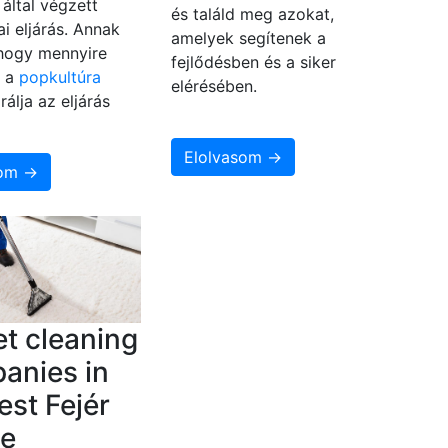
által végzett
és találd meg azokat,
i eljárás. Annak
amelyek segítenek a
 hogy mennyire
fejlődésben és a siker
, a
popkultúra
elérésében.
rálja az eljárás
Elolvasom →
som →
t cleaning
anies in
st Fejér
e