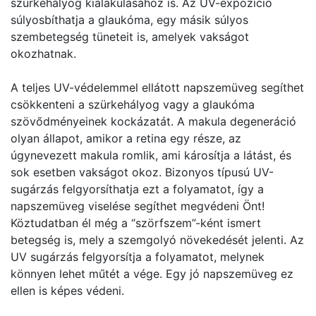
szürkehályog kialakulásához is. Az UV-expozíció
súlyosbíthatja a glaukóma, egy másik súlyos
szembetegség tüneteit is, amelyek vakságot
okozhatnak.
A teljes UV-védelemmel ellátott napszemüveg segíthet
csökkenteni a szürkehályog vagy a glaukóma
szövődményeinek kockázatát. A makula degeneráció
olyan állapot, amikor a retina egy része, az
úgynevezett makula romlik, ami károsítja a látást, és
sok esetben vakságot okoz. Bizonyos típusú UV-
sugárzás felgyorsíthatja ezt a folyamatot, így a
napszemüveg viselése segíthet megvédeni Önt!
Köztudatban él még a “szörfszem”-ként ismert
betegség is, mely a szemgolyó növekedését jelenti. Az
UV sugárzás felgyorsítja a folyamatot, melynek
könnyen lehet műtét a vége. Egy jó napszemüveg ez
ellen is képes védeni.