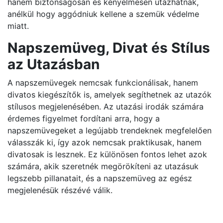
hanem biztonságosan és kényelmesen utazhatnak,
anélkül hogy aggódniuk kellene a szemük védelme
miatt.
Napszemüveg, Divat és Stílus
az Utazásban
A napszemüvegek nemcsak funkcionálisak, hanem
divatos kiegészítők is, amelyek segíthetnek az utazók
stílusos megjelenésében. Az utazási irodák számára
érdemes figyelmet fordítani arra, hogy a
napszemüvegeket a legújabb trendeknek megfelelően
válasszák ki, így azok nemcsak praktikusak, hanem
divatosak is lesznek. Ez különösen fontos lehet azok
számára, akik szeretnék megörökíteni az utazásuk
legszebb pillanatait, és a napszemüveg az egész
megjelenésük részévé válik.