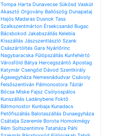
Tompa
Harta
Dunavecse
Sükösd
Vaskút
Akasztó
Orgovány
Ballószög
Dunapataj
Hajós
Madaras
Dusnok
Tass
Szalkszentmárton
Érsekcsanád
Bugac
Bácsbokod
Jakabszállás
Kelebia
Kisszállás
Jászszentlászló
Szank
Császártöltés
Gara
Nyárlőrinc
Nagybaracska
Fülöpszállás
Kunfehértó
Városföld
Bátya
Hercegszántó
Apostag
Katymár
Csengőd
Dávod
Szentkirály
Ágasegyháza
Nemesnádudvar
Csávoly
Felsőszentiván
Pálmonostora
Tázlár
Bócsa
Miske
Fajsz
Csólyospálos
Kunszállás
Ladánybene
Foktő
Bátmonostor
Kunbaja
Kunadacs
Petőfiszállás
Balotaszállás
Dunaegyháza
Csátalja
Szeremle
Borota
Homokmégy
Rém
Soltszentimre
Tataháza
Páhi
Szakmár
Bácsborsód
Fülöpjakab
Tabdi