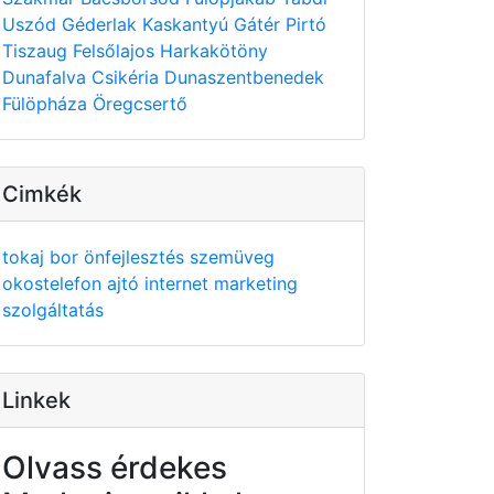
Uszód
Géderlak
Kaskantyú
Gátér
Pirtó
Tiszaug
Felsőlajos
Harkakötöny
Dunafalva
Csikéria
Dunaszentbenedek
Fülöpháza
Öregcsertő
Cimkék
tokaj
bor
önfejlesztés
szemüveg
okostelefon
ajtó
internet
marketing
szolgáltatás
Linkek
Olvass érdekes