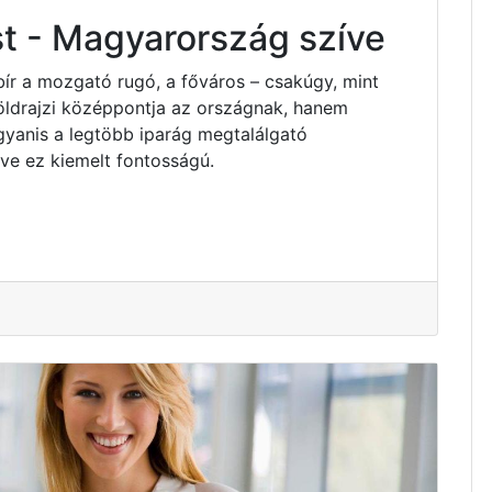
t - Magyarország szíve
bír a mozgató rugó, a főváros – csakúgy, mint
ldrajzi középpontja az országnak, hanem
yanis a legtöbb iparág megtalálgató
e ez kiemelt fontosságú.