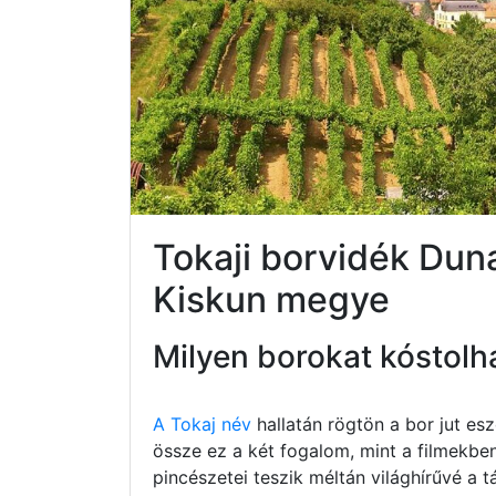
Tokaji borvidék Du
Kiskun megye
Milyen borokat kóstolh
A Tokaj név
hallatán rögtön a bor jut e
össze ez a két fogalom, mint a filmekbe
pincészetei teszik méltán világhírűvé a