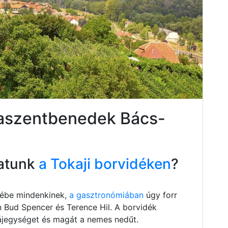
naszentbenedek Bács-
atunk
a Tokaji borvidéken
?
szébe mindenkinek,
a gasztronómiában
úgy forr
n Bud Spencer és Terence Hil. A borvidék
 tájegységet és magát a nemes nedűt.