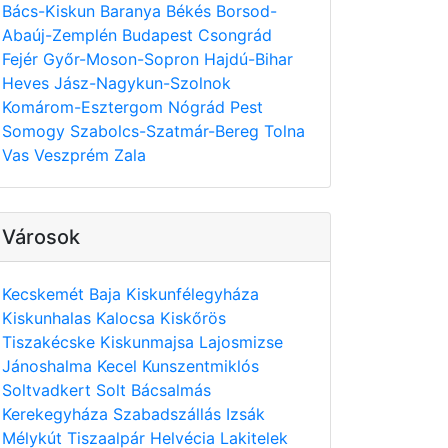
Bács-Kiskun
Baranya
Békés
Borsod-
Abaúj-Zemplén
Budapest
Csongrád
Fejér
Győr-Moson-Sopron
Hajdú-Bihar
Heves
Jász-Nagykun-Szolnok
Komárom-Esztergom
Nógrád
Pest
Somogy
Szabolcs-Szatmár-Bereg
Tolna
Vas
Veszprém
Zala
Városok
Kecskemét
Baja
Kiskunfélegyháza
Kiskunhalas
Kalocsa
Kiskőrös
Tiszakécske
Kiskunmajsa
Lajosmizse
Jánoshalma
Kecel
Kunszentmiklós
Soltvadkert
Solt
Bácsalmás
Kerekegyháza
Szabadszállás
Izsák
Mélykút
Tiszaalpár
Helvécia
Lakitelek