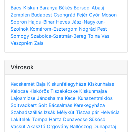
Bács-Kiskun
Baranya
Békés
Borsod-Abaúj-
Zemplén
Budapest
Csongrád
Fejér
Győr-Moson-
Sopron
Hajdú-Bihar
Heves
Jász-Nagykun-
Szolnok
Komárom-Esztergom
Nógrád
Pest
Somogy
Szabolcs-Szatmár-Bereg
Tolna
Vas
Veszprém
Zala
Városok
Kecskemét
Baja
Kiskunfélegyháza
Kiskunhalas
Kalocsa
Kiskőrös
Tiszakécske
Kiskunmajsa
Lajosmizse
Jánoshalma
Kecel
Kunszentmiklós
Soltvadkert
Solt
Bácsalmás
Kerekegyháza
Szabadszállás
Izsák
Mélykút
Tiszaalpár
Helvécia
Lakitelek
Tompa
Harta
Dunavecse
Sükösd
Vaskút
Akasztó
Orgovány
Ballószög
Dunapataj