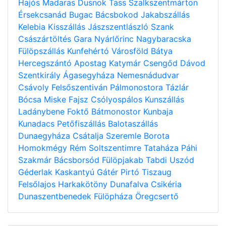
Hajós
Madaras
Dusnok
Tass
Szalkszentmárton
Érsekcsanád
Bugac
Bácsbokod
Jakabszállás
Kelebia
Kisszállás
Jászszentlászló
Szank
Császártöltés
Gara
Nyárlőrinc
Nagybaracska
Fülöpszállás
Kunfehértó
Városföld
Bátya
Hercegszántó
Apostag
Katymár
Csengőd
Dávod
Szentkirály
Ágasegyháza
Nemesnádudvar
Csávoly
Felsőszentiván
Pálmonostora
Tázlár
Bócsa
Miske
Fajsz
Csólyospálos
Kunszállás
Ladánybene
Foktő
Bátmonostor
Kunbaja
Kunadacs
Petőfiszállás
Balotaszállás
Dunaegyháza
Csátalja
Szeremle
Borota
Homokmégy
Rém
Soltszentimre
Tataháza
Páhi
Szakmár
Bácsborsód
Fülöpjakab
Tabdi
Uszód
Géderlak
Kaskantyú
Gátér
Pirtó
Tiszaug
Felsőlajos
Harkakötöny
Dunafalva
Csikéria
Dunaszentbenedek
Fülöpháza
Öregcsertő