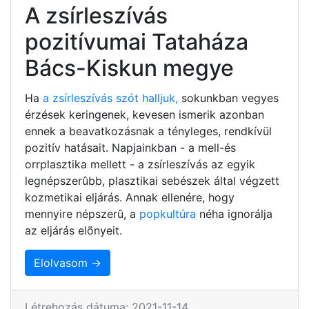
A zsírleszívás
pozitívumai Tataháza
Bács-Kiskun megye
Ha
a zsírleszívás szót halljuk,
sokunkban vegyes
érzések keringenek, kevesen ismerik azonban
ennek a beavatkozásnak a tényleges, rendkívül
pozitív hatásait. Napjainkban - a mell-és
orrplasztika mellett - a zsírleszívás az egyik
legnépszerûbb, plasztikai sebészek által végzett
kozmetikai eljárás. Annak ellenére, hogy
mennyire népszerû, a
popkultúra
néha ignorálja
az eljárás elõnyeit.
Elolvasom →
Létrehozás dátuma: 2021-11-14