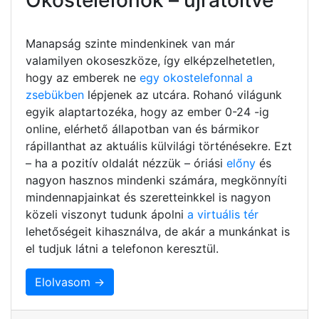
Manapság szinte mindenkinek van már
valamilyen okoseszköze, így elképzelhetetlen,
hogy az emberek ne
egy okostelefonnal a
zsebükben
lépjenek az utcára. Rohanó világunk
egyik alaptartozéka, hogy az ember 0-24 -ig
online, elérhető állapotban van és bármikor
rápillanthat az aktuális külvilági történésekre. Ezt
– ha a pozitív oldalát nézzük – óriási
előny
és
nagyon hasznos mindenki számára, megkönnyíti
mindennapjainkat és szeretteinkkel is nagyon
közeli viszonyt tudunk ápolni
a virtuális tér
lehetőségeit kihasználva, de akár a munkánkat is
el tudjuk látni a telefonon keresztül.
Elolvasom →