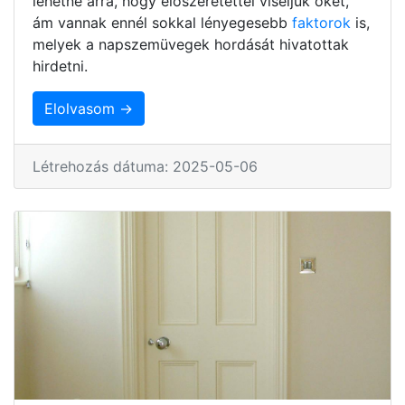
lehetne arra, hogy előszeretettel viseljük őket,
ám vannak ennél sokkal lényegesebb
faktorok
is,
melyek a napszemüvegek hordását hivatottak
hirdetni.
Elolvasom →
Létrehozás dátuma: 2025-05-06