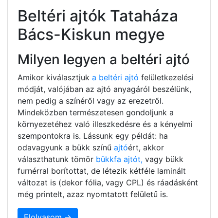
Beltéri ajtók Tataháza
Bács-Kiskun megye
Milyen legyen a beltéri ajtó
Amikor kiválasztjuk
a beltéri ajtó
felületkezelési
módját, valójában az ajtó anyagáról beszélünk,
nem pedig a színéről vagy az erezetről.
Mindeközben természetesen gondoljunk a
környezetéhez való illeszkedésre és a kényelmi
szempontokra is. Lássunk egy példát: ha
odavagyunk a bükk színű
ajtó
ért, akkor
választhatunk tömör
bükkfa ajtót,
vagy bükk
furnérral borítottat, de létezik kétféle laminált
változat is (dekor fólia, vagy CPL) és ráadásként
még printelt, azaz nyomtatott felületű is.
Elolvasom →