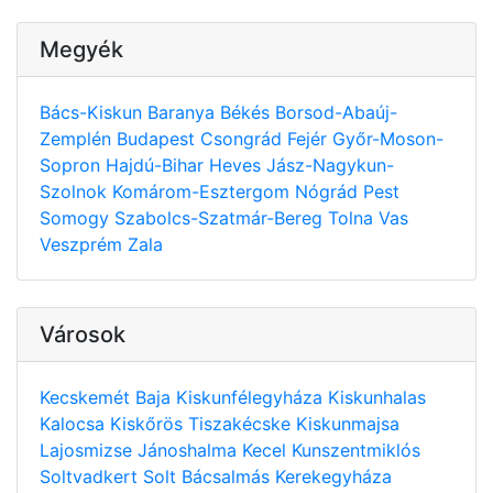
Megyék
Bács-Kiskun
Baranya
Békés
Borsod-Abaúj-
Zemplén
Budapest
Csongrád
Fejér
Győr-Moson-
Sopron
Hajdú-Bihar
Heves
Jász-Nagykun-
Szolnok
Komárom-Esztergom
Nógrád
Pest
Somogy
Szabolcs-Szatmár-Bereg
Tolna
Vas
Veszprém
Zala
Városok
Kecskemét
Baja
Kiskunfélegyháza
Kiskunhalas
Kalocsa
Kiskőrös
Tiszakécske
Kiskunmajsa
Lajosmizse
Jánoshalma
Kecel
Kunszentmiklós
Soltvadkert
Solt
Bácsalmás
Kerekegyháza