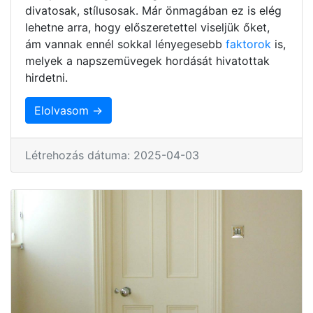
divatosak, stílusosak. Már önmagában ez is elég
lehetne arra, hogy előszeretettel viseljük őket,
ám vannak ennél sokkal lényegesebb
faktorok
is,
melyek a napszemüvegek hordását hivatottak
hirdetni.
Elolvasom →
Létrehozás dátuma: 2025-04-03