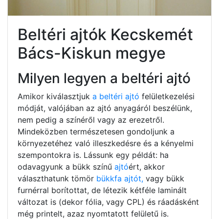
Beltéri ajtók Kecskemét
Bács-Kiskun megye
Milyen legyen a beltéri ajtó
Amikor kiválasztjuk
a beltéri ajtó
felületkezelési
módját, valójában az ajtó anyagáról beszélünk,
nem pedig a színéről vagy az erezetről.
Mindeközben természetesen gondoljunk a
környezetéhez való illeszkedésre és a kényelmi
szempontokra is. Lássunk egy példát: ha
odavagyunk a bükk színű
ajtó
ért, akkor
választhatunk tömör
bükkfa ajtót,
vagy bükk
furnérral borítottat, de létezik kétféle laminált
változat is (dekor fólia, vagy CPL) és ráadásként
még printelt, azaz nyomtatott felületű is.