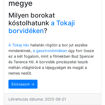
megye
Milyen borokat
kóstolhatunk
a Tokaji
borvidéken
?
A Tokaj név
hallatán rögtön a bor jut eszébe
mindenkinek,
a gasztronómiában
úgy forr össze
ez a két fogalom, mint a filmekben Bud Spencer
és Terence Hil. A borvidék pincészetei teszik
méltán világhírűvé a tájegységet és magát a
nemes nedűt.
Elolvasom →
Létrehozás dátuma: 2025-08-21