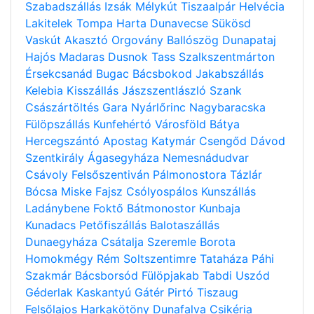
Szabadszállás
Izsák
Mélykút
Tiszaalpár
Helvécia
Lakitelek
Tompa
Harta
Dunavecse
Sükösd
Vaskút
Akasztó
Orgovány
Ballószög
Dunapataj
Hajós
Madaras
Dusnok
Tass
Szalkszentmárton
Érsekcsanád
Bugac
Bácsbokod
Jakabszállás
Kelebia
Kisszállás
Jászszentlászló
Szank
Császártöltés
Gara
Nyárlőrinc
Nagybaracska
Fülöpszállás
Kunfehértó
Városföld
Bátya
Hercegszántó
Apostag
Katymár
Csengőd
Dávod
Szentkirály
Ágasegyháza
Nemesnádudvar
Csávoly
Felsőszentiván
Pálmonostora
Tázlár
Bócsa
Miske
Fajsz
Csólyospálos
Kunszállás
Ladánybene
Foktő
Bátmonostor
Kunbaja
Kunadacs
Petőfiszállás
Balotaszállás
Dunaegyháza
Csátalja
Szeremle
Borota
Homokmégy
Rém
Soltszentimre
Tataháza
Páhi
Szakmár
Bácsborsód
Fülöpjakab
Tabdi
Uszód
Géderlak
Kaskantyú
Gátér
Pirtó
Tiszaug
Felsőlajos
Harkakötöny
Dunafalva
Csikéria