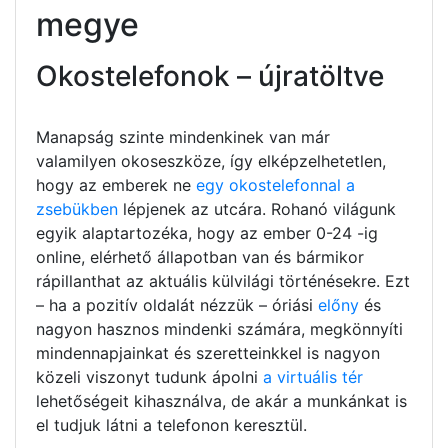
megye
Okostelefonok – újratöltve
Manapság szinte mindenkinek van már
valamilyen okoseszköze, így elképzelhetetlen,
hogy az emberek ne
egy okostelefonnal a
zsebükben
lépjenek az utcára. Rohanó világunk
egyik alaptartozéka, hogy az ember 0-24 -ig
online, elérhető állapotban van és bármikor
rápillanthat az aktuális külvilági történésekre. Ezt
– ha a pozitív oldalát nézzük – óriási
előny
és
nagyon hasznos mindenki számára, megkönnyíti
mindennapjainkat és szeretteinkkel is nagyon
közeli viszonyt tudunk ápolni
a virtuális tér
lehetőségeit kihasználva, de akár a munkánkat is
el tudjuk látni a telefonon keresztül.