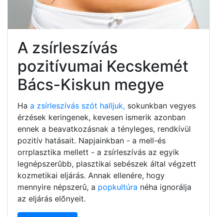
A zsírleszívás
pozitívumai Kecskemét
Bács-Kiskun megye
Ha
a zsírleszívás szót halljuk,
sokunkban vegyes
érzések keringenek, kevesen ismerik azonban
ennek a beavatkozásnak a tényleges, rendkívül
pozitív hatásait. Napjainkban - a mell-és
orrplasztika mellett - a zsírleszívás az egyik
legnépszerûbb, plasztikai sebészek által végzett
kozmetikai eljárás. Annak ellenére, hogy
mennyire népszerû, a
popkultúra
néha ignorálja
az eljárás elõnyeit.