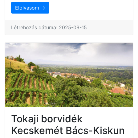
Elolvasom →
Létrehozás dátuma: 2025-09-15
Tokaji borvidék
Kecskemét Bács-Kiskun