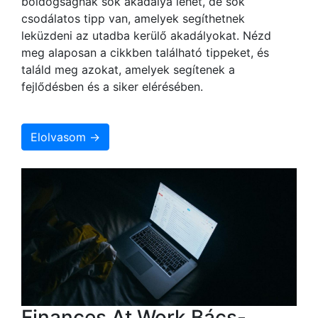
boldogságnak sok akadálya lehet, de sok
csodálatos tipp van, amelyek segíthetnek
leküzdeni az utadba kerülő akadályokat. Nézd
meg alaposan a cikkben található tippeket, és
találd meg azokat, amelyek segítenek a
fejlődésben és a siker elérésében.
Elolvasom →
Finances At Work Bács-