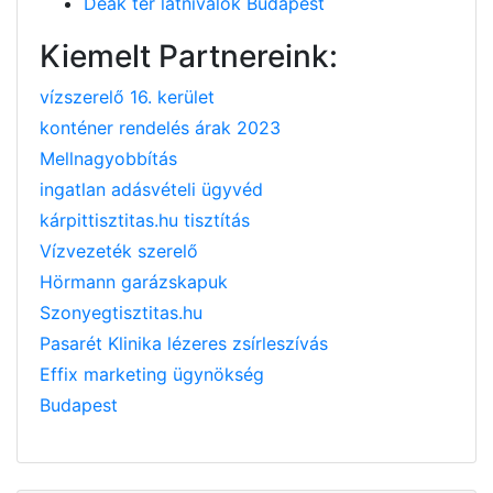
Deák tér látnivalók Budapest
Kiemelt Partnereink:
vízszerelő 16. kerület
konténer rendelés árak 2023
Mellnagyobbítás
ingatlan adásvételi ügyvéd
kárpittisztitas.hu tisztítás
Vízvezeték szerelő
Hörmann garázskapuk
Szonyegtisztitas.hu
Pasarét Klinika lézeres zsírleszívás
Effix marketing ügynökség
Budapest