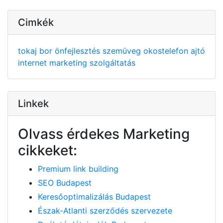
Cimkék
tokaj
bor
önfejlesztés
szemüveg
okostelefon
ajtó
internet
marketing
szolgáltatás
Linkek
Olvass érdekes Marketing
cikkeket:
Premium link building
SEO Budapest
Keresőoptimalizálás Budapest
Észak-Atlanti szerződés szervezete