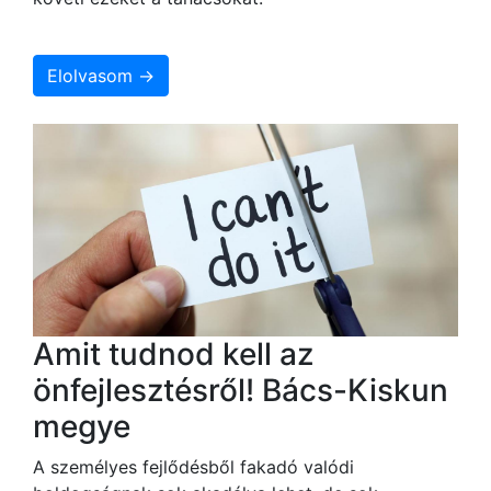
Elolvasom →
Amit tudnod kell az
önfejlesztésről! Bács-Kiskun
megye
A személyes fejlődésből fakadó valódi