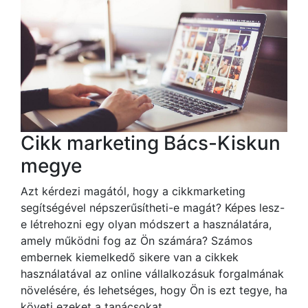
Cikk marketing Bács-Kiskun
megye
Azt kérdezi magától, hogy a cikkmarketing
segítségével népszerűsítheti-e magát? Képes lesz-
e létrehozni egy olyan módszert a használatára,
amely működni fog az Ön számára? Számos
embernek kiemelkedő sikere van a cikkek
használatával az online vállalkozásuk forgalmának
növelésére, és lehetséges, hogy Ön is ezt tegye, ha
követi ezeket a tanácsokat.