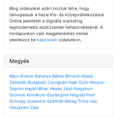
Blog oldalunkat azért hoztuk létre, hogy
támogassuk a hazai Kis- és középvállalkozások
Online jelenlétét a digitális marketing
legmodernebb eszközeinek felhasználásával. A
honlapunkon való megjelenéshez kérlek
jelentkezz be
kapcsolati
oldalunkon.
Megyék
Bács-Kiskun
Baranya
Békés
Borsod-Abaúj-
Zemplén
Budapest
Csongrád
Fejér
Győr-Moson-
Sopron
Hajdú-Bihar
Heves
Jász-Nagykun-
Szolnok
Komárom-Esztergom
Nógrád
Pest
Somogy
Szabolcs-Szatmár-Bereg
Tolna
Vas
Veszprém
Zala