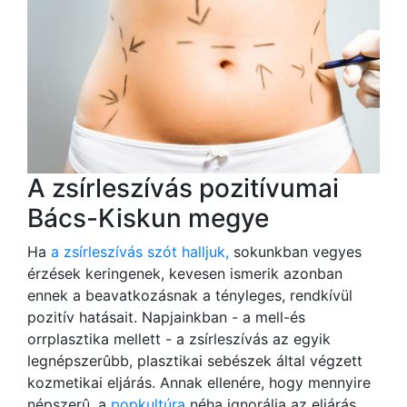
A zsírleszívás pozitívumai
Bács-Kiskun megye
Ha
a zsírleszívás szót halljuk,
sokunkban vegyes
érzések keringenek, kevesen ismerik azonban
ennek a beavatkozásnak a tényleges, rendkívül
pozitív hatásait. Napjainkban - a mell-és
orrplasztika mellett - a zsírleszívás az egyik
legnépszerûbb, plasztikai sebészek által végzett
kozmetikai eljárás. Annak ellenére, hogy mennyire
népszerû, a
popkultúra
néha ignorálja az eljárás