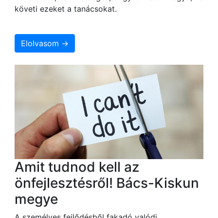
követi ezeket a tanácsokat.
Elolvasom →
Amit tudnod kell az
önfejlesztésről! Bács-Kiskun
megye
A személyes fejlődésből fakadó valódi