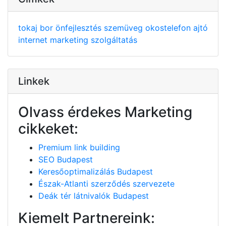
tokaj
bor
önfejlesztés
szemüveg
okostelefon
ajtó
internet
marketing
szolgáltatás
Linkek
Olvass érdekes Marketing
cikkeket:
Premium link building
SEO Budapest
Keresőoptimalizálás Budapest
Észak-Atlanti szerződés szervezete
Deák tér látnivalók Budapest
Kiemelt Partnereink: