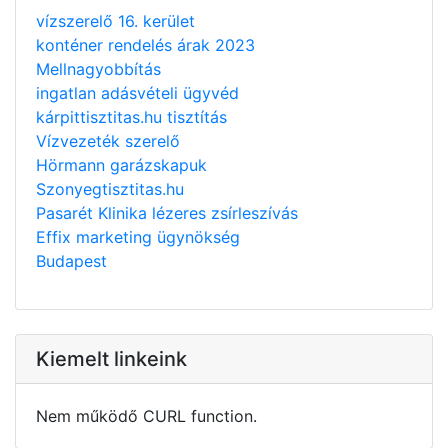
vízszerelő 16. kerület
konténer rendelés árak 2023
Mellnagyobbítás
ingatlan adásvételi ügyvéd
kárpittisztitas.hu tisztítás
Vízvezeték szerelő
Hörmann garázskapuk
Szonyegtisztitas.hu
Pasarét Klinika lézeres zsírleszívás
Effix marketing ügynökség
Budapest
Kiemelt linkeink
Nem működő CURL function.