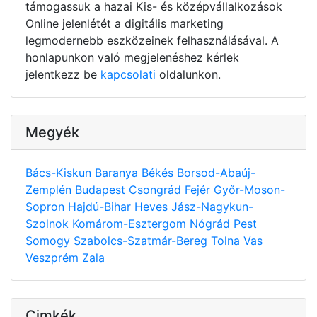
támogassuk a hazai Kis- és középvállalkozások
Online jelenlétét a digitális marketing
legmodernebb eszközeinek felhasználásával. A
honlapunkon való megjelenéshez kérlek
jelentkezz be
kapcsolati
oldalunkon.
Megyék
Bács-Kiskun
Baranya
Békés
Borsod-Abaúj-
Zemplén
Budapest
Csongrád
Fejér
Győr-Moson-
Sopron
Hajdú-Bihar
Heves
Jász-Nagykun-
Szolnok
Komárom-Esztergom
Nógrád
Pest
Somogy
Szabolcs-Szatmár-Bereg
Tolna
Vas
Veszprém
Zala
Cimkék