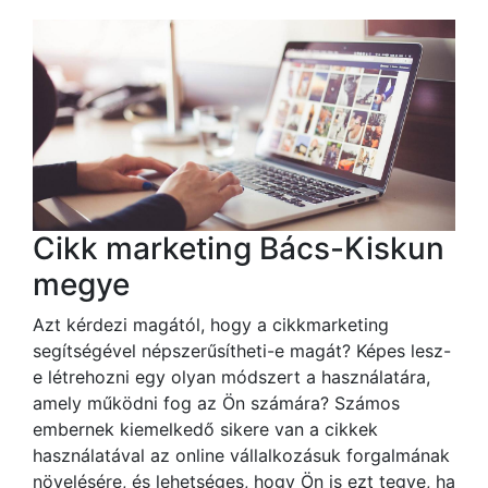
Cikk marketing Bács-Kiskun
megye
Azt kérdezi magától, hogy a cikkmarketing
segítségével népszerűsítheti-e magát? Képes lesz-
e létrehozni egy olyan módszert a használatára,
amely működni fog az Ön számára? Számos
embernek kiemelkedő sikere van a cikkek
használatával az online vállalkozásuk forgalmának
növelésére, és lehetséges, hogy Ön is ezt tegye, ha