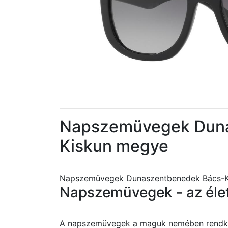
Napszemüvegek Duna
Kiskun megye
Napszemüvegek Dunaszentbenedek Bács-
Napszemüvegek - az éle
A napszemüvegek a maguk nemében rendkívü