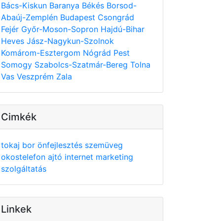
Bács-Kiskun
Baranya
Békés
Borsod-
Abaúj-Zemplén
Budapest
Csongrád
Fejér
Győr-Moson-Sopron
Hajdú-Bihar
Heves
Jász-Nagykun-Szolnok
Komárom-Esztergom
Nógrád
Pest
Somogy
Szabolcs-Szatmár-Bereg
Tolna
Vas
Veszprém
Zala
Cimkék
tokaj
bor
önfejlesztés
szemüveg
okostelefon
ajtó
internet
marketing
szolgáltatás
Linkek