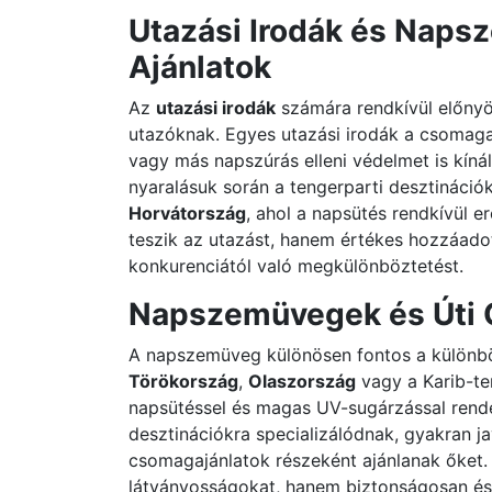
Utazási Irodák és Naps
Ajánlatok
Az
utazási irodák
számára rendkívül előnyös
utazóknak. Egyes utazási irodák a csomag
vagy más napszúrás elleni védelmet is kíná
nyaralásuk során a tengerparti desztinációk
Horvátország
, ahol a napsütés rendkívül 
teszik az utazást, hanem értékes hozzáadott
konkurenciától való megkülönböztetést.
Napszemüvegek és Úti 
A napszemüveg különösen fontos a különbö
Törökország
,
Olaszország
vagy a Karib-te
napsütéssel és magas UV-sugárzással rende
desztinációkra specializálódnak, gyakran j
csomagajánlatok részeként ajánlanak őket. 
látványosságokat, hanem biztonságosan és