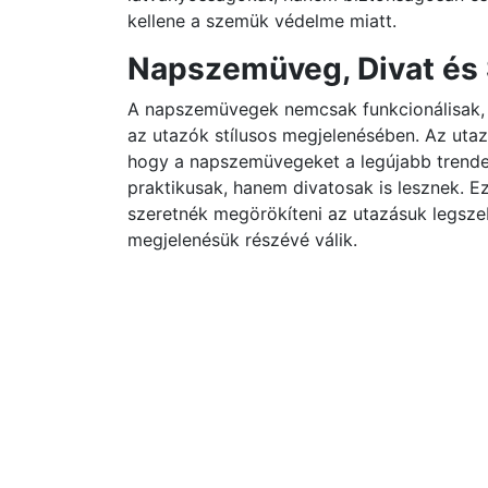
kellene a szemük védelme miatt.
Napszemüveg, Divat és 
A napszemüvegek nemcsak funkcionálisak, h
az utazók stílusos megjelenésében. Az utaz
hogy a napszemüvegeket a legújabb trende
praktikusak, hanem divatosak is lesznek. E
szeretnék megörökíteni az utazásuk legsze
megjelenésük részévé válik.