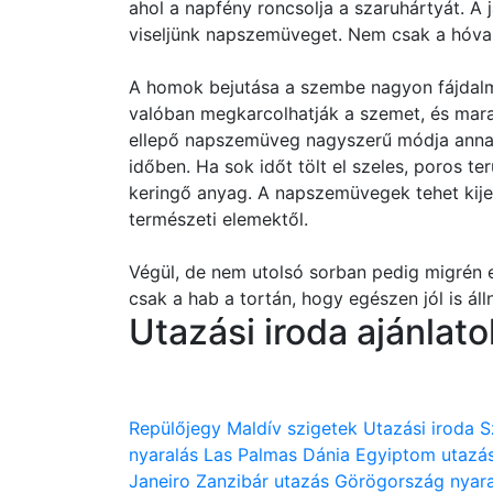
ahol a napfény roncsolja a szaruhártyát. A 
viseljünk napszemüveget. Nem csak a hóval
A homok bejutása a szembe nagyon fájdal
valóban megkarcolhatják a szemet, és mar
ellepő napszemüveg nagyszerű módja annak
időben. Ha sok időt tölt el szeles, poros ter
keringő anyag. A napszemüvegek tehet kije
természeti elemektől.
Végül, de nem utolsó sorban pedig migrén 
csak a hab a tortán, hogy egészen jól is áll
Utazási iroda ajánlato
Repülőjegy
Maldív szigetek
Utazási iroda
S
nyaralás
Las Palmas
Dánia
Egyiptom utazá
Janeiro
Zanzibár utazás
Görögország nyara