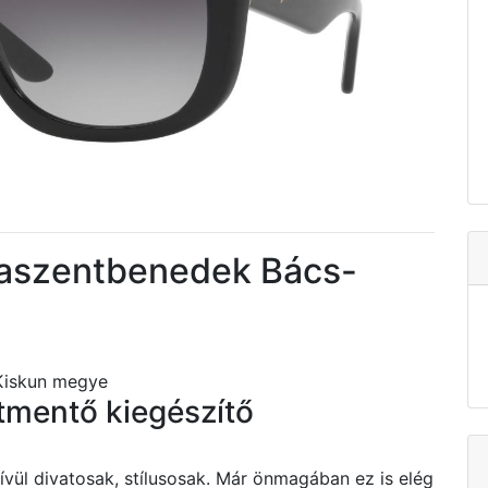
szentbenedek Bács-
Kiskun megye
tmentő kiegészítő
l divatosak, stílusosak. Már önmagában ez is elég