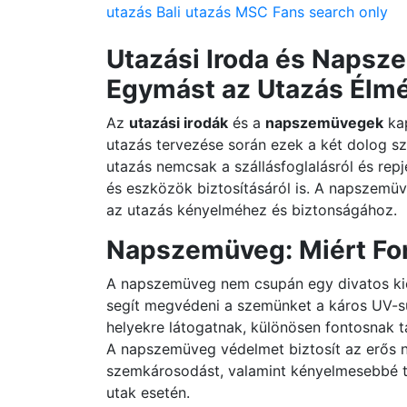
utazás
Bali utazás
MSC
Fans search only
Utazási Iroda és Naps
Egymást az Utazás Élm
Az
utazási irodák
és a
napszemüvegek
kap
utazás tervezése során ezek a két dolog sz
utazás nemcsak a szállásfoglalásról és rep
és eszközök biztosításáról is. A napszemüve
az utazás kényelméhez és biztonságához.
Napszemüveg: Miért Fo
A napszemüveg nem csupán egy divatos kie
segít megvédeni a szemünket a káros UV-su
helyekre látogatnak, különösen fontosnak t
A napszemüveg védelmet biztosít az erős 
szemkárosodást, valamint kényelmesebbé te
utak esetén.