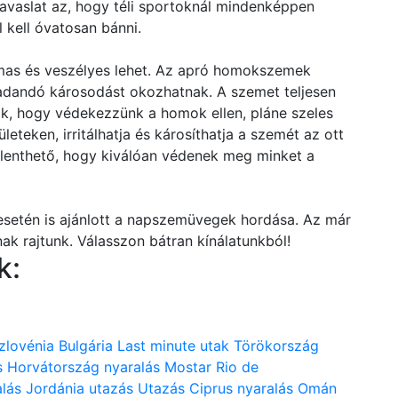
javaslat az, hogy téli sportoknál mindenképpen
 kell óvatosan bánni.
mas és veszélyes lehet. Az apró homokszemek
adandó károsodást okozhatnak. A szemet teljesen
, hogy védekezzünk a homok ellen, pláne szeles
ületeken, irritálhatja és károsíthatja a szemét az ott
lenthető, hogy kiválóan védenek meg minket a
esetén is ajánlott a napszemüvegek hordása. Az már
nak rajtunk. Válasszon bátran kínálatunkból!
k:
zlovénia
Bulgária
Last minute utak
Törökország
s
Horvátország nyaralás
Mostar
Rio de
lás
Jordánia utazás
Utazás
Ciprus nyaralás
Omán