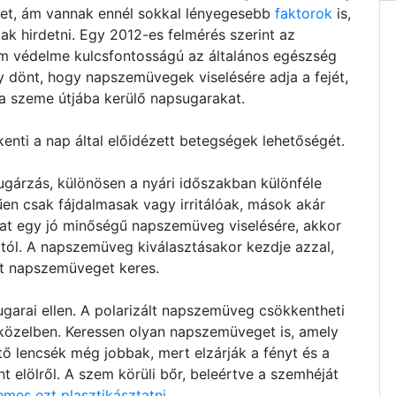
 őket, ám vannak ennél sokkal lényegesebb
faktorok
is,
k hirdetni. Egy 2012-es felmérés szerint az
em védelme kulcsfontosságú az általános egészség
 dönt, hogy napszemüvegek viselésére adja a fejét,
 a szeme útjába kerülő napsugarakat.
nti a nap által előidézett betegségek lehetőségét.
gárzás, különösen a nyári időszakban különféle
n csak fájdalmasak vagy irritálóak, mások akár
at egy jó minőségű napszemüveg viselésére, akkor
ól. A napszemüveg kiválasztásakor kezdje azzal,
t napszemüveget keres.
sugarai ellen. A polarizált napszemüveg csökkentheti
ízközelben. Keressen olyan napszemüveget is, amely
tő lencsék még jobbak, mert elzárják a fényt és a
t elölről. A szem körüli bőr, beleértve a szemhéját
emes ezt plasztikásztatni.