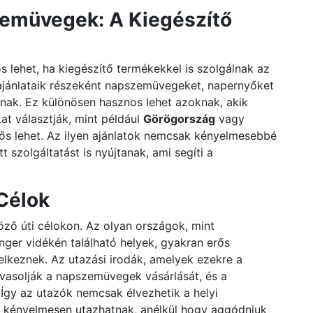
zemüvegek: A Kiegészítő
 lehet, ha kiegészítő termékekkel is szolgálnak az
ajánlataik részeként napszemüvegeket, napernyőket
lnak. Ez különösen hasznos lehet azoknak, akik
at választják, mint például
Görögország
vagy
erős lehet. Az ilyen ajánlatok nemcsak kényelmesebbé
 szolgáltatást is nyújtanak, ami segíti a
Célok
ző úti célokon. Az olyan országok, mint
nger vidékén található helyek, gyakran erős
lkeznek. Az utazási irodák, amelyek ezekre a
avasolják a napszemüvegek vásárlását, és a
Így az utazók nemcsak élvezhetik a helyi
 kényelmesen utazhatnak, anélkül hogy aggódniuk