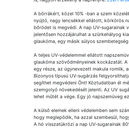
A bőrrákért, közel 10% -ban a szem közeléb
nyújtó, nagy lencsékkel ellátott, körkörö
bőrödet is megvédi. A nap UV-sugarainak va
jelentősen hozzájárulhat a szürkehályog kia
glaukóma, egy másik súlyos szembetegség 
A teljes UV-védelemmel ellátott napszemüv
glaukóma szövődményeinek kockázatát. A ma
egy része, az úgynevezett makula romlik, am
Bizonyos típusú UV-sugárzás felgyorsíthatj
segíthet megvédeni Önt! Köztudatban él mé
szemgolyó növekedését jelenti. Az UV sugá
lehet műtét a vége. Egy jó napszemüveg ez 
A külső elemek elleni védelemben sem szá
hogy meglepődik, ha azzal szembesül, hogy
A hó visszatükrözi a nap UV-sugarainak 80