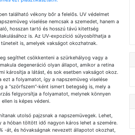
en található vékony bőr a felelős. UV védelmet
s napszemüveg viselése nemcsak a szemedet, hanem a
ló, hosszan tartó és hosszú távú kitettség
lakulásához is. Az UV-expozíció súlyosbíthatja a
tüneteit is, amelyek vakságot okozhatnak.
eg segíthet csökkenteni a szürkehályog vagy a
kula degeneráció olyan állapot, amikor a retina
i károsítja a látást, és sok esetben vakságot okoz.
a ezt a folyamatot, így a napszemüveg viselése
g a “szörfszem”-ként ismert betegség is, mely a
rzás felgyorsítja a folyamatot, melynek könnyen
ellen is képes védeni.
mítanak utolsó pajzsnak a napszemüvegek. Lehet,
 a hóban töltött idő nagyon káros lehet a szemére.
% -át, és hóvakságnak nevezett állapotot okozhat,