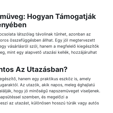
zemüveg: Hogyan Támogatják
ényében
csolata látszólag távolinak tűnhet, azonban az
oros összefüggésben állhat. Egy jól megtervezett
jegy vásárlásról szól, hanem a megfelelő kiegészítők
g, mint egy alapvető utazási kellék, hozzájárulhat
ntos Az Utazásban?
gészítő, hanem egy praktikus eszköz is, amely
garaktól. Az utazók, akik napos, meleg éghajlatú
alálják, hogy jó minőségű napszemüveget viseljenek.
napsütéssel szemben, és megelőzi a
szi az utazást, különösen hosszú túrák vagy autós