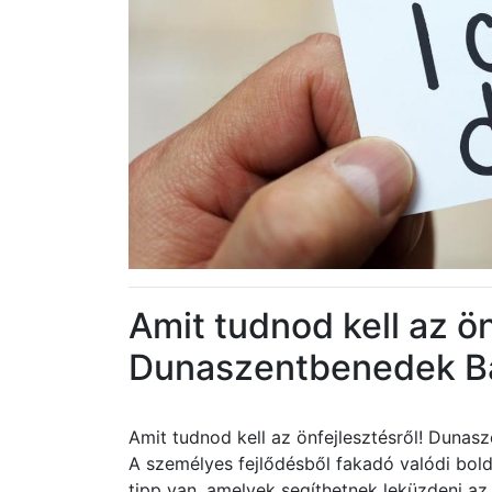
Amit tudnod kell az ön
Dunaszentbenedek B
Amit tudnod kell az önfejlesztésről! Duna
A személyes fejlődésből fakadó valódi bol
tipp van, amelyek segíthetnek leküzdeni a