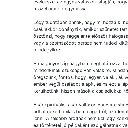
cselekszel az egyes válaszok alapján, hogy
összehangold egymással.
Légy tudatában annak, hogy mi hozza ki bel
csak akkor dohányzik, amikor szünetet tar
ösztönzi, hogy reggelente először halogass
vagy a szomszédot persze nem tudod kiküs
mindegyikre.
A magányosság nagyban meghatározza, hog
mindenkinek szüksége van valakire. Mindan
öregszünk, fontos, hogy legyen valaki, akive
ember végül családot alapít, és ha ezt a l
kerülhetünk, hiszen mások a családjukkal töl
Akár spirituális, akár vallásos vagy ateist
adhat neked, miközben magadról, az identit
lenni. A felsőbb erődnek nem kell egy konkr
és történetei jó példaként szolgálhatnak v