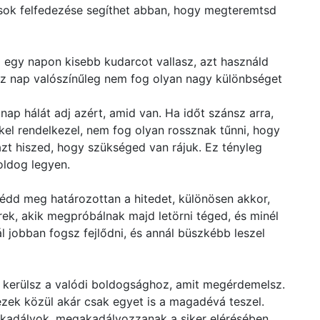
sok felfedezése segíthet abban, hogy megteremtsd
 egy napon kisebb kudarcot vallasz, azt használd
ssz nap valószínűleg nem fog olyan nagy különbséget
nap hálát adj azért, amid van. Ha időt szánsz arra,
el rendelkezel, nem fog olyan rossznak tűnni, hogy
zt hiszed, hogy szükséged van rájuk. Ez tényleg
oldog legyen.
 Védd meg határozottan a hitedet, különösen akkor,
ek, akik megpróbálnak majd letörni téged, és minél
l jobban fogsz fejlődni, és annál büszkébb leszel
 kerülsz a valódi boldogsághoz, amit megérdemelsz.
zek közül akár csak egyet is a magadévá teszel.
akadályok, megakadályozzanak a siker elérésében.