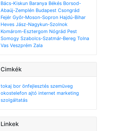
Bács-Kiskun
Baranya
Békés
Borsod-
Abaúj-Zemplén
Budapest
Csongrád
Fejér
Győr-Moson-Sopron
Hajdú-Bihar
Heves
Jász-Nagykun-Szolnok
Komárom-Esztergom
Nógrád
Pest
Somogy
Szabolcs-Szatmár-Bereg
Tolna
Vas
Veszprém
Zala
Cimkék
tokaj
bor
önfejlesztés
szemüveg
okostelefon
ajtó
internet
marketing
szolgáltatás
Linkek