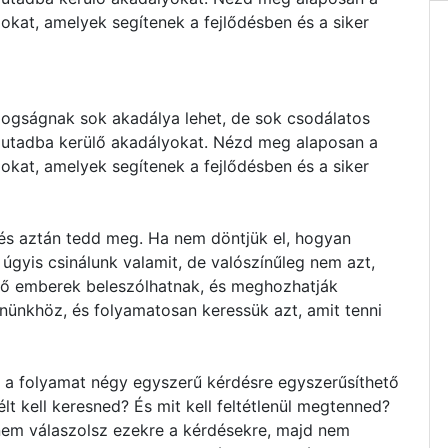
zokat, amelyek segítenek a fejlődésben és a siker
dogságnak sok akadálya lehet, de sok csodálatos
z utadba kerülő akadályokat. Nézd meg alaposan a
zokat, amelyek segítenek a fejlődésben és a siker
 és aztán tedd meg. Ha nem döntjük el, hogyan
 úgyis csinálunk valamit, de valószínűleg nem azt,
ső emberek beleszólhatnak, és meghozhatják
nünkhöz, és folyamatosan keressük azt, amit tenni
z a folyamat négy egyszerű kérdésre egyszerűsíthető
lt kell keresned? És mit kell feltétlenül megtenned?
em válaszolsz ezekre a kérdésekre, majd nem