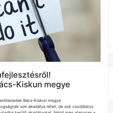
fejlesztésről!
ács-Kiskun megye
szentbenedek Bács-Kiskun megye
dogságnak sok akadálya lehet, de sok csodálatos
z utadba kerülő akadályokat. Nézd meg alaposan a