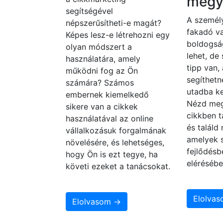
megy
segítségével
A személy
népszerűsítheti-e magát?
fakadó va
Képes lesz-e létrehozni egy
boldogsá
olyan módszert a
lehet, de
használatára, amely
tipp van,
működni fog az Ön
segíthetn
számára? Számos
utadba ke
embernek kiemelkedő
Nézd meg
sikere van a cikkek
cikkben t
használatával az online
és találd
vállalkozásuk forgalmának
amelyek 
növelésére, és lehetséges,
fejlődésb
hogy Ön is ezt tegye, ha
elérésébe
követi ezeket a tanácsokat.
Elolva
Elolvasom →