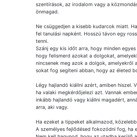
szentírások, az irodalom vagy a közmondá
önmagad.
Ne csüggedjen a kisebb kudarcok miatt. Ha
fel tanulási napként. Hosszú távon egy ro
tenni.
Szánj egy kis időt arra, hogy minden egyes 
hogy felismerd azokat a dolgokat, amelyekk
nincsenek meg azok a dolgok, amelyekről a
sokat fog segíteni abban, hogy az életed b
Légy hajlandó kiállni azért, amiben hiszel.
ha valaki megkérdőjelezi azt. Vannak ember
inkább hajlandó vagy kiállni magadért, anná
arra, aki vagy.
Ha ezeket a tippeket alkalmazod, közelebb
A személyes fejlődésed fokozódni fog, ha e
Nem kell hagynod, hogy az utadba kerülő 