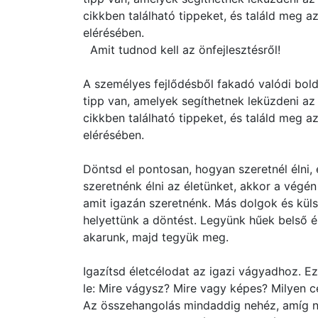
cikkben található tippeket, és találd meg a
elérésében.
Amit tudnod kell az önfejlesztésről!
A személyes fejlődésből fakadó valódi bol
tipp van, amelyek segíthetnek leküzdeni a
cikkben található tippeket, és találd meg a
elérésében.
Döntsd el pontosan, hogyan szeretnél élni,
szeretnénk élni az életünket, akkor a végén
amit igazán szeretnénk. Más dolgok és kül
helyettünk a döntést. Legyünk hűek belső é
akarunk, majd tegyük meg.
Igazítsd életcélodat az igazi vágyadhoz. E
le: Mire vágysz? Mire vagy képes? Milyen cé
Az összehangolás mindaddig nehéz, amíg n