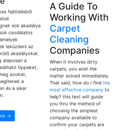
e
A Guide To
es fejlődésből
Working With
lódi
gnak sok akadálya
Carpet
 sok csodálatos
Cleaning
 amelyek
ek leküzdeni az
Companies
rülő akadályokat.
 alaposan a
When it involves dirty
alálható tippeket,
carpets, you wish the
 meg azokat,
matter solved immediately.
segítenek a
That said, how do i find
the
en és a siker
most effective company
to
n.
help? this text will guide
you thru the method of
choosing the simplest
som →
company available to
confirm your carpets are