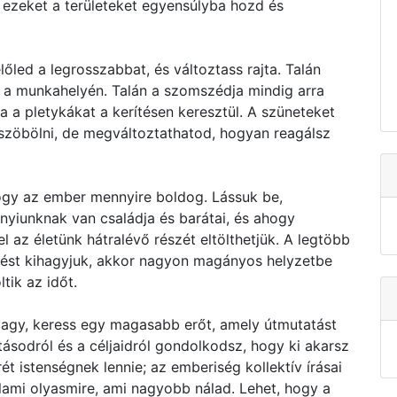
 ezeket a területeket egyensúlyba hozd és
őled a legrosszabbat, és változtass rajta. Talán
t a munkahelyén. Talán a szomszédja mindig arra
a a pletykákat a kerítésen keresztül. A szüneteket
zöbölni, de megváltoztathatod, hogyan reagálsz
y az ember mennyire boldog. Lássuk be,
nyiunknak van családja és barátai, és ahogy
l az életünk hátralévő részét eltölthetjük. A legtöbb
épést kihagyjuk, akkor nagyon magányos helyzetbe
tik az időt.
a vagy, keress egy magasabb erőt, amely útmutatást
ásodról és a céljaidról gondolkodsz, hogy ki akarsz
ét istenségnek lennie; az emberiség kollektív írásai
alami olyasmire, ami nagyobb nálad. Lehet, hogy a