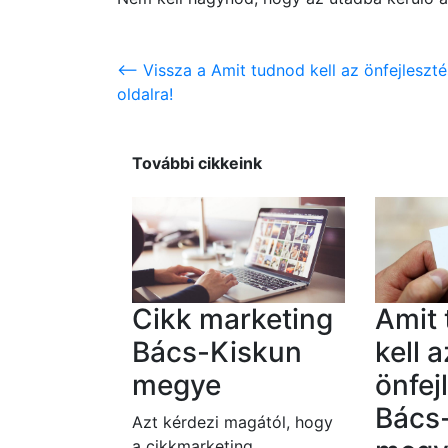
<-- Vissza a Amit tudnod kell az önfejles
oldalra!
További cikkeink
Cikk marketing
Amit
Bács-Kiskun
kell a
megye
önfej
Bács
Azt kérdezi magától, hogy
a cikkmarketing