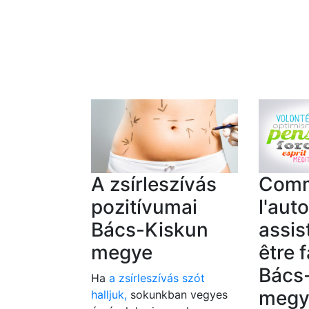
A zsírleszívás
Com
pozitívumai
l'aut
Bács-Kiskun
assis
megye
être f
Bács
Ha
a zsírleszívás szót
megy
halljuk,
sokunkban vegyes