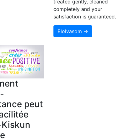
treated gently, cleaned
completely and your
satisfaction is guaranteed.
Elolvasom →
ment
o-
tance peut
acilitée
-Kiskun
e