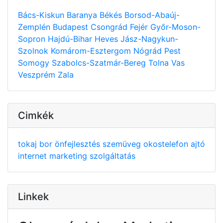
Bács-Kiskun
Baranya
Békés
Borsod-Abaúj-
Zemplén
Budapest
Csongrád
Fejér
Győr-Moson-
Sopron
Hajdú-Bihar
Heves
Jász-Nagykun-
Szolnok
Komárom-Esztergom
Nógrád
Pest
Somogy
Szabolcs-Szatmár-Bereg
Tolna
Vas
Veszprém
Zala
Cimkék
tokaj
bor
önfejlesztés
szemüveg
okostelefon
ajtó
internet
marketing
szolgáltatás
Linkek