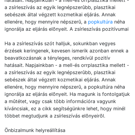
hatásait. Napjainkban - a mell-és orrplasztika mellett -
a zsírleszívás az egyik legnépszerûbb, plasztikai
sebészek által végzett kozmetikai eljárás. Annak
ellenére, hogy mennyire népszerû, a
popkultúra
néha
ignorálja az eljárás elõnyeit. A zsírleszívás pozitívumai
Ha a zsírleszívás szót halljuk, sokunkban vegyes
érzések keringenek, kevesen ismerik azonban ennek a
beavatkozásnak a tényleges, rendkívül pozitív
hatásait. Napjainkban - a mell-és orrplasztika mellett -
a zsírleszívás az egyik legnépszerûbb, plasztikai
sebészek által végzett kozmetikai eljárás. Annak
ellenére, hogy mennyire népszerû, a popkultúra néha
ignorálja az eljárás elõnyeit. Ha magunk is fontolgatjuk
a mûtétet, vagy csak több információra vagyunk
kíváncsiak, ez a cikk segítségünkre lehet, hogy minél
többet megtudjunk a zsírleszívás elõnyeirõl.
Önbizalmunk helyreállítása