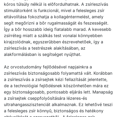
kóros túlsúly nélkül is elõfordulhatnak. A zsírleszívás
stimulátorként is funkcionál, mivel a felesleges zsír
eltávolítása fokozhatja a kollagéntermelést, amely
segít megõrizni a bõr rugalmasságát és feszességét.
Így a bõr hosszabb ideig fiatalabb marad. A kevesebb
zsírréteg miatt a szálkás test vonalai könnyebben
kirajzolódnak, egyszerûbben észrevehetõek, így a
zsírleszívás a testrészek alakításában, az
alakformálásban is segítséget nyújthat.
Az orvostudomány fejlõdésével napjainkra a
zsírleszívás biztonságosabb folyamattá vált. Korábban
a zsírleszívás a zsírsejtek kézi fellazítását jelentette,
de a technológiai fejlõdésnek köszönhetõen mára ez
egy biztonságosabb, pontosabb eljárás lett. Manapság
a zsírsejtek cseppfolyósítására lézeres-és
ultrahangasszisztenciát alkalmaznak. Ez lehetõvé teszi
a felesleges zsír könnyû, biztonságos és hatékony