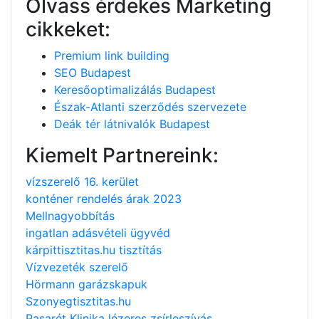
Olvass érdekes Marketing
cikkeket:
Premium link building
SEO Budapest
Keresőoptimalizálás Budapest
Észak-Atlanti szerződés szervezete
Deák tér látnivalók Budapest
Kiemelt Partnereink:
vízszerelő 16. kerület
konténer rendelés árak 2023
Mellnagyobbítás
ingatlan adásvételi ügyvéd
kárpittisztitas.hu tisztítás
Vízvezeték szerelő
Hörmann garázskapuk
Szonyegtisztitas.hu
Pasarét Klinika lézeres zsírleszívás