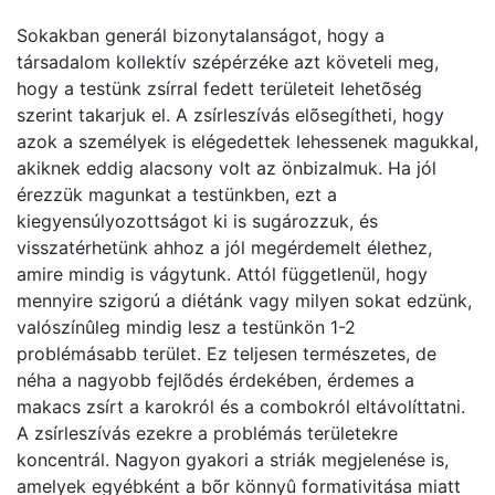
Sokakban generál bizonytalanságot, hogy a
társadalom kollektív szépérzéke azt követeli meg,
hogy a testünk zsírral fedett területeit lehetõség
szerint takarjuk el. A zsírleszívás elõsegítheti, hogy
azok a személyek is elégedettek lehessenek magukkal,
akiknek eddig alacsony volt az önbizalmuk. Ha jól
érezzük magunkat a testünkben, ezt a
kiegyensúlyozottságot ki is sugározzuk, és
visszatérhetünk ahhoz a jól megérdemelt élethez,
amire mindig is vágytunk. Attól függetlenül, hogy
mennyire szigorú a diétánk vagy milyen sokat edzünk,
valószínûleg mindig lesz a testünkön 1-2
problémásabb terület. Ez teljesen természetes, de
néha a nagyobb fejlõdés érdekében, érdemes a
makacs zsírt a karokról és a combokról eltávolíttatni.
A zsírleszívás ezekre a problémás területekre
koncentrál. Nagyon gyakori a striák megjelenése is,
amelyek egyébként a bõr könnyû formativitása miatt