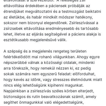
eltávolítását a szervezetbõl. A felesleges zsír
eltávolítása érdekében a páciensek próbálják az
étrendjüket megváltoztatni és a testmozgást beiktatni
az életükbe, és habár mindkét módszer hatékony,
sokszor nem bizonyul elegendõnek. Zsírleszívással a
zsírzsebek eltávolítása eredményesebb és tartósabb
lehet, illetve az eljárás segítségével a páciens alakja is
esztétikusabb megjelenésûvé válik.
A szépség és a megjelenés rengeteg területen
felértékelõdött mai rohanó világunkban. Ahogy egyre
népszerûbbé válnak a közösségi oldalak, mindenki
arra törekszik, hogy remekül nézzen ki, ez pedig
sokak számára nem egyszerû feladat: elõfordulhat,
hogy kevés az idõnk, vagy stresszes életmódunk miatt
nincs elég lehetõségünk kipihenni magunkat.
Napjainkban a zsírleszívás széles körben elterjedt,
biztonságos és rutin beavatkozásnak számít, amely
segíthet önmagunkkal való elégedettségünk,