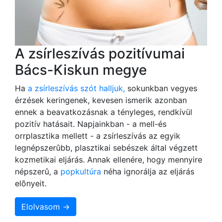
A zsírleszívás pozitívumai
Bács-Kiskun megye
Ha
a zsírleszívás szót halljuk,
sokunkban vegyes
érzések keringenek, kevesen ismerik azonban
ennek a beavatkozásnak a tényleges, rendkívül
pozitív hatásait. Napjainkban - a mell-és
orrplasztika mellett - a zsírleszívás az egyik
legnépszerûbb, plasztikai sebészek által végzett
kozmetikai eljárás. Annak ellenére, hogy mennyire
népszerû, a
popkultúra
néha ignorálja az eljárás
elõnyeit.
Elolvasom →