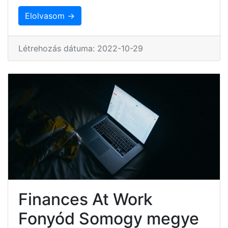
Elolvasom →
Létrehozás dátuma: 2022-10-29
Finances At Work
Fonyód Somogy megye