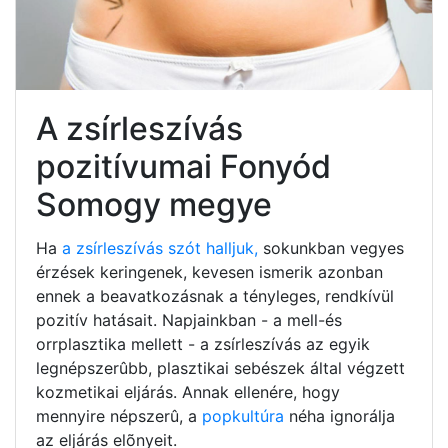
A zsírleszívás
pozitívumai Fonyód
Somogy megye
Ha
a zsírleszívás szót halljuk,
sokunkban vegyes
érzések keringenek, kevesen ismerik azonban
ennek a beavatkozásnak a tényleges, rendkívül
pozitív hatásait. Napjainkban - a mell-és
orrplasztika mellett - a zsírleszívás az egyik
legnépszerûbb, plasztikai sebészek által végzett
kozmetikai eljárás. Annak ellenére, hogy
mennyire népszerû, a
popkultúra
néha ignorálja
az eljárás elõnyeit.