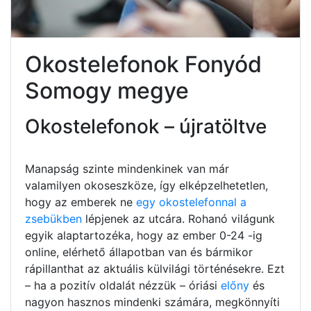
Okostelefonok Fonyód
Somogy megye
Okostelefonok – újratöltve
Manapság szinte mindenkinek van már
valamilyen okoseszköze, így elképzelhetetlen,
hogy az emberek ne
egy okostelefonnal a
zsebükben
lépjenek az utcára. Rohanó világunk
egyik alaptartozéka, hogy az ember 0-24 -ig
online, elérhető állapotban van és bármikor
rápillanthat az aktuális külvilági történésekre. Ezt
– ha a pozitív oldalát nézzük – óriási
előny
és
nagyon hasznos mindenki számára, megkönnyíti