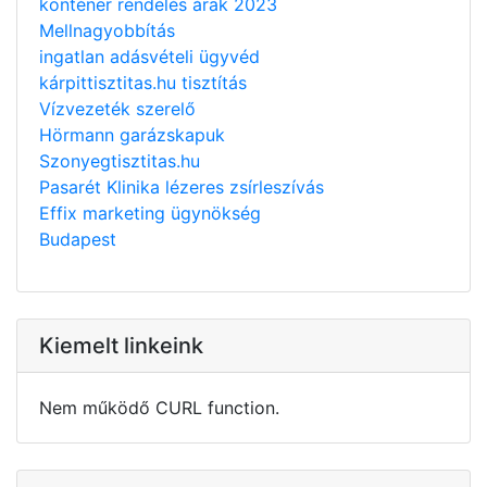
konténer rendelés árak 2023
Mellnagyobbítás
ingatlan adásvételi ügyvéd
kárpittisztitas.hu tisztítás
Vízvezeték szerelő
Hörmann garázskapuk
Szonyegtisztitas.hu
Pasarét Klinika lézeres zsírleszívás
Effix marketing ügynökség
Budapest
Kiemelt linkeink
Nem működő CURL function.