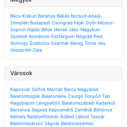
Bács-Kiskun
Baranya
Békés
Borsod-Abaúj-
Zemplén
Budapest
Csongrád
Fejér
Győr-Moson-
Sopron
Hajdú-Bihar
Heves
Jász-Nagykun-
Szolnok
Komárom-Esztergom
Nógrád
Pest
Somogy
Szabolcs-Szatmár-Bereg
Tolna
Vas
Veszprém
Zala
Városok
Kaposvár
Siófok
Marcali
Barcs
Nagyatád
Balatonboglár
Balatonlelle
Csurgó
Fonyód
Tab
Nagybajom
Lengyeltóti
Balatonszabadi
Kadarkút
Berzence
Segesd
Kaposmérő
Zamárdi
Böhönye
Kéthely
Balatonföldvár
Ádánd
Lábod
Taszár
Balatonszárszó
Ságvár
Balatonszemes