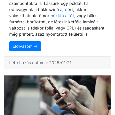
szempontokra is. Lássunk egy példát: ha
odavagyunk a bükk színű
ajtó
ért, akkor
választhatunk tömör
bükkfa ajtót,
vagy bükk
furnérral borítottat, de létezik kétféle laminált
változat is (dekor fólia, vagy CPL) és ráadásként
még printelt, azaz nyomtatott felületű is.
Elolvasom →
Létrehozás dátuma: 2025-01-21