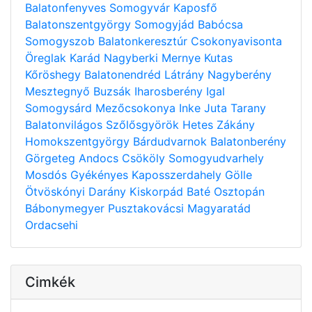
Balatonfenyves
Somogyvár
Kaposfő
Balatonszentgyörgy
Somogyjád
Babócsa
Somogyszob
Balatonkeresztúr
Csokonyavisonta
Öreglak
Karád
Nagyberki
Mernye
Kutas
Kőröshegy
Balatonendréd
Látrány
Nagyberény
Mesztegnyő
Buzsák
Iharosberény
Igal
Somogysárd
Mezőcsokonya
Inke
Juta
Tarany
Balatonvilágos
Szőlősgyörök
Hetes
Zákány
Homokszentgyörgy
Bárdudvarnok
Balatonberény
Görgeteg
Andocs
Csököly
Somogyudvarhely
Mosdós
Gyékényes
Kaposszerdahely
Gölle
Ötvöskónyi
Darány
Kiskorpád
Baté
Osztopán
Bábonymegyer
Pusztakovácsi
Magyaratád
Ordacsehi
Cimkék