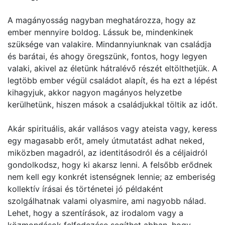
A magányosság nagyban meghatározza, hogy az
ember mennyire boldog. Lássuk be, mindenkinek
szüksége van valakire. Mindannyiunknak van családja
és barátai, és ahogy öregszünk, fontos, hogy legyen
valaki, akivel az életünk hátralévő részét eltölthetjük. A
legtöbb ember végül családot alapít, és ha ezt a lépést
kihagyjuk, akkor nagyon magányos helyzetbe
kerülhetünk, hiszen mások a családjukkal töltik az időt.
Akár spirituális, akár vallásos vagy ateista vagy, keress
egy magasabb erőt, amely útmutatást adhat neked,
miközben magadról, az identitásodról és a céljaidról
gondolkodsz, hogy ki akarsz lenni. A felsőbb erődnek
nem kell egy konkrét istenségnek lennie; az emberiség
kollektív írásai és történetei jó példaként
szolgálhatnak valami olyasmire, ami nagyobb nálad.
Lehet, hogy a szentírások, az irodalom vagy a