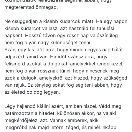
közmondások felfedezése segíthet abban, hogy
megteremtsd önmagad.
Ne csüggedjen a kisebb kudarcok miatt. Ha egy napon
kisebb kudarcot vallasz, azt használd fel tanulási
napként. Hosszú távon egy rossz nap valószínűleg
nem fog olyan nagy különbséget tenni.
Szánj egy kis időt arra, hogy minden egyes nap hálát
adj azért, amid van. Ha időt szánsz arra, hogy
felismerd azokat a dolgokat, amelyekkel rendelkezel,
nem fog olyan rossznak tűnni, hogy nincsenek meg
azok a dolgok, amelyekről azt hiszed, hogy szükséged
van rájuk. Ez tényleg sokat fog segíteni abban, hogy
az életed boldog legyen.
Légy hajlandó kiállni azért, amiben hiszel. Védd meg
határozottan a hitedet, különösen akkor, ha valaki
megkérdőjelezi azt. Vannak emberek, akik
megpróbálnak majd letörni téged, és minél inkább