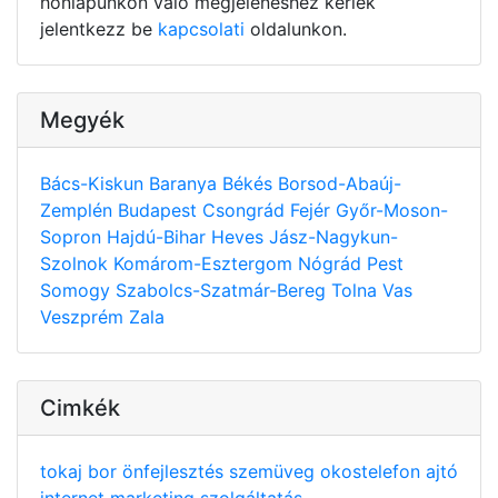
honlapunkon való megjelenéshez kérlek
jelentkezz be
kapcsolati
oldalunkon.
Megyék
Bács-Kiskun
Baranya
Békés
Borsod-Abaúj-
Zemplén
Budapest
Csongrád
Fejér
Győr-Moson-
Sopron
Hajdú-Bihar
Heves
Jász-Nagykun-
Szolnok
Komárom-Esztergom
Nógrád
Pest
Somogy
Szabolcs-Szatmár-Bereg
Tolna
Vas
Veszprém
Zala
Cimkék
tokaj
bor
önfejlesztés
szemüveg
okostelefon
ajtó
internet
marketing
szolgáltatás