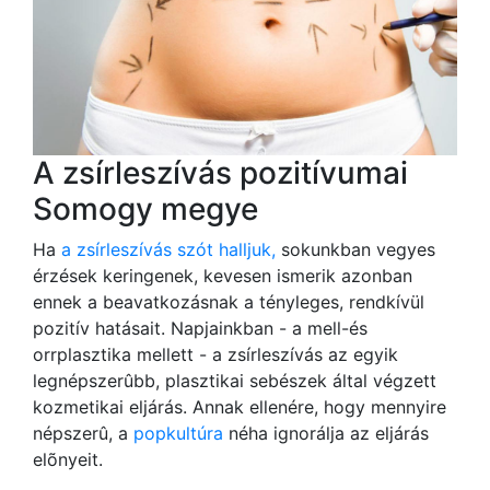
A zsírleszívás pozitívumai
Somogy megye
Ha
a zsírleszívás szót halljuk,
sokunkban vegyes
érzések keringenek, kevesen ismerik azonban
ennek a beavatkozásnak a tényleges, rendkívül
pozitív hatásait. Napjainkban - a mell-és
orrplasztika mellett - a zsírleszívás az egyik
legnépszerûbb, plasztikai sebészek által végzett
kozmetikai eljárás. Annak ellenére, hogy mennyire
népszerû, a
popkultúra
néha ignorálja az eljárás
elõnyeit.