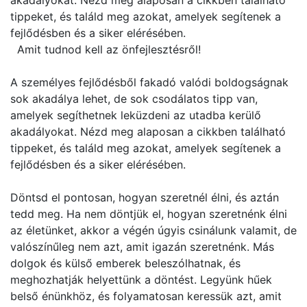
akadályokat. Nézd meg alaposan a cikkben található
tippeket, és találd meg azokat, amelyek segítenek a
fejlődésben és a siker elérésében.
Amit tudnod kell az önfejlesztésről!
A személyes fejlődésből fakadó valódi boldogságnak
sok akadálya lehet, de sok csodálatos tipp van,
amelyek segíthetnek leküzdeni az utadba kerülő
akadályokat. Nézd meg alaposan a cikkben található
tippeket, és találd meg azokat, amelyek segítenek a
fejlődésben és a siker elérésében.
Döntsd el pontosan, hogyan szeretnél élni, és aztán
tedd meg. Ha nem döntjük el, hogyan szeretnénk élni
az életünket, akkor a végén úgyis csinálunk valamit, de
valószínűleg nem azt, amit igazán szeretnénk. Más
dolgok és külső emberek beleszólhatnak, és
meghozhatják helyettünk a döntést. Legyünk hűek
belső énünkhöz, és folyamatosan keressük azt, amit