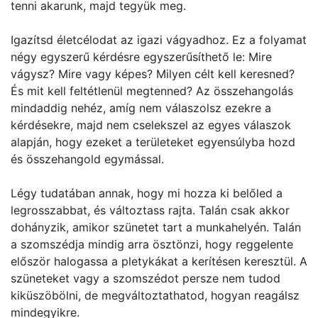
tenni akarunk, majd tegyük meg.
Igazítsd életcélodat az igazi vágyadhoz. Ez a folyamat
négy egyszerű kérdésre egyszerűsíthető le: Mire
vágysz? Mire vagy képes? Milyen célt kell keresned?
És mit kell feltétlenül megtenned? Az összehangolás
mindaddig nehéz, amíg nem válaszolsz ezekre a
kérdésekre, majd nem cselekszel az egyes válaszok
alapján, hogy ezeket a területeket egyensúlyba hozd
és összehangold egymással.
Légy tudatában annak, hogy mi hozza ki belőled a
legrosszabbat, és változtass rajta. Talán csak akkor
dohányzik, amikor szünetet tart a munkahelyén. Talán
a szomszédja mindig arra ösztönzi, hogy reggelente
először halogassa a pletykákat a kerítésen keresztül. A
szüneteket vagy a szomszédot persze nem tudod
kiküszöbölni, de megváltoztathatod, hogyan reagálsz
mindegyikre.