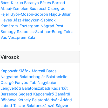
Bács-Kiskun
Baranya
Békés
Borsod-
Abaúj-Zemplén
Budapest
Csongrád
Fejér
Győr-Moson-Sopron
Hajdú-Bihar
Heves
Jász-Nagykun-Szolnok
Komárom-Esztergom
Nógrád
Pest
Somogy
Szabolcs-Szatmár-Bereg
Tolna
Vas
Veszprém
Zala
Városok
Kaposvár
Siófok
Marcali
Barcs
Nagyatád
Balatonboglár
Balatonlelle
Csurgó
Fonyód
Tab
Nagybajom
Lengyeltóti
Balatonszabadi
Kadarkút
Berzence
Segesd
Kaposmérő
Zamárdi
Böhönye
Kéthely
Balatonföldvár
Ádánd
Lábod
Taszár
Balatonszárszó
Ságvár