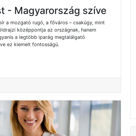
t - Magyarország szíve
bír a mozgató rugó, a főváros – csakúgy, mint
ldrajzi középpontja az országnak, hanem
yanis a legtöbb iparág megtalálgató
e ez kiemelt fontosságú.