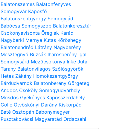
Balatonszemes
Balatonfenyves
Somogyvár
Kaposfő
Balatonszentgyörgy
Somogyjád
Babócsa
Somogyszob
Balatonkeresztúr
Csokonyavisonta
Öreglak
Karád
Nagyberki
Mernye
Kutas
Kőröshegy
Balatonendréd
Látrány
Nagyberény
Mesztegnyő
Buzsák
Iharosberény
Igal
Somogysárd
Mezőcsokonya
Inke
Juta
Tarany
Balatonvilágos
Szőlősgyörök
Hetes
Zákány
Homokszentgyörgy
Bárdudvarnok
Balatonberény
Görgeteg
Andocs
Csököly
Somogyudvarhely
Mosdós
Gyékényes
Kaposszerdahely
Gölle
Ötvöskónyi
Darány
Kiskorpád
Baté
Osztopán
Bábonymegyer
Pusztakovácsi
Magyaratád
Ordacsehi