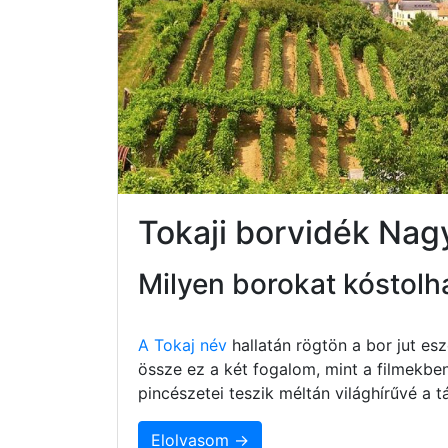
Tokaji borvidék Na
Milyen borokat kóstolh
A Tokaj név
hallatán rögtön a bor jut e
össze ez a két fogalom, mint a filmekbe
pincészetei teszik méltán világhírűvé a
Elolvasom →