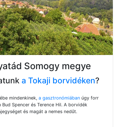
gyatád Somogy megye
atunk
a Tokaji borvidéken
?
szébe mindenkinek,
a gasztronómiában
úgy forr
n Bud Spencer és Terence Hil. A borvidék
 tájegységet és magát a nemes nedűt.