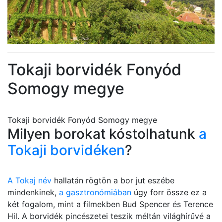
Tokaji borvidék Fonyód
Somogy megye
Tokaji borvidék Fonyód Somogy megye
Milyen borokat kóstolhatunk
a
Tokaji borvidéken
?
A Tokaj név
hallatán rögtön a bor jut eszébe
mindenkinek,
a gasztronómiában
úgy forr össze ez a
két fogalom, mint a filmekben Bud Spencer és Terence
Hil. A borvidék pincészetei teszik méltán világhírűvé a