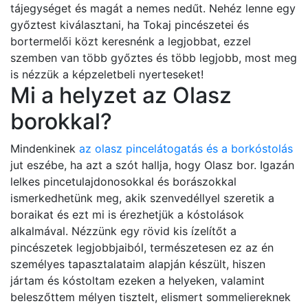
tájegységet és magát a nemes nedűt. Nehéz lenne egy
győztest kiválasztani, ha Tokaj pincészetei és
bortermelői közt keresnénk a legjobbat, ezzel
szemben van több győztes és több legjobb, most meg
is nézzük a képzeletbeli nyerteseket!
Mi a helyzet az Olasz
borokkal?
Mindenkinek
az olasz pincelátogatás és a borkóstolás
jut eszébe, ha azt a szót hallja, hogy Olasz bor. Igazán
lelkes pincetulajdonosokkal és borászokkal
ismerkedhetünk meg, akik szenvedéllyel szeretik a
boraikat és ezt mi is érezhetjük a kóstolások
alkalmával. Nézzünk egy rövid kis ízelítőt a
pincészetek legjobbjaiból, természetesen ez az én
személyes tapasztalataim alapján készült, hiszen
jártam és kóstoltam ezeken a helyeken, valamint
beleszőttem mélyen tisztelt, elismert sommeliereknek