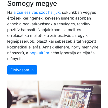
Somogy megye
Ha
a zsírleszívás szót halljuk,
sokunkban vegyes
érzések keringenek, kevesen ismerik azonban
ennek a beavatkozásnak a tényleges, rendkívül
pozitív hatásait. Napjainkban - a mell-és
orrplasztika mellett - a zsírleszívás az egyik
legnépszerûbb, plasztikai sebészek által végzett
kozmetikai eljárás. Annak ellenére, hogy mennyire
népszerû, a
popkultúra
néha ignorálja az eljárás
elõnyeit.
Elolvasom →