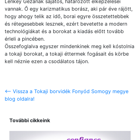
Lenkey Gézának sajátos, határozott elképzelései
vannak. Ő egy karizmatikus borász, aki pár éve rájött,
hogy ahogy telik az idő, borai egyre összetettebbek
és rétegesebbek lesznek, ezért bevetette a modern
technológiákat és a borokat a kiadás előtt tovább
érleli a pincében.
Összefoglalva egyszer mindenkinek meg kell kóstolnia
a tokaji borokat, a tokaji éttermek fogásait és körbe
kell néznie ezen a csodálatos tájon.
<-- Vissza a Tokaji borvidék Fonyód Somogy megye
blog oldalra!
További cikkeink