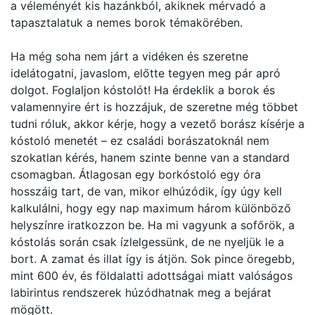
a véleményét kis hazánkból, akiknek mérvadó a
tapasztalatuk a nemes borok témakörében.
Ha még soha nem járt a vidéken és szeretne
idelátogatni, javaslom, előtte tegyen meg pár apró
dolgot. Foglaljon kóstolót! Ha érdeklik a borok és
valamennyire ért is hozzájuk, de szeretne még többet
tudni róluk, akkor kérje, hogy a vezető borász kísérje a
kóstoló menetét – ez családi borászatoknál nem
szokatlan kérés, hanem szinte benne van a standard
csomagban. Átlagosan egy borkóstoló egy óra
hosszáig tart, de van, mikor elhúzódik, így úgy kell
kalkulálni, hogy egy nap maximum három különböző
helyszínre iratkozzon be. Ha mi vagyunk a sofőrök, a
kóstolás során csak ízlelgessünk, de ne nyeljük le a
bort. A zamat és illat így is átjön. Sok pince öregebb,
mint 600 év, és földalatti adottságai miatt valóságos
labirintus rendszerek húzódhatnak meg a bejárat
mögött.