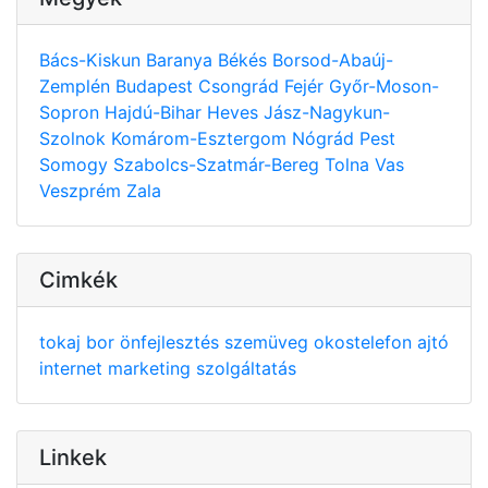
Bács-Kiskun
Baranya
Békés
Borsod-Abaúj-
Zemplén
Budapest
Csongrád
Fejér
Győr-Moson-
Sopron
Hajdú-Bihar
Heves
Jász-Nagykun-
Szolnok
Komárom-Esztergom
Nógrád
Pest
Somogy
Szabolcs-Szatmár-Bereg
Tolna
Vas
Veszprém
Zala
Cimkék
tokaj
bor
önfejlesztés
szemüveg
okostelefon
ajtó
internet
marketing
szolgáltatás
Linkek