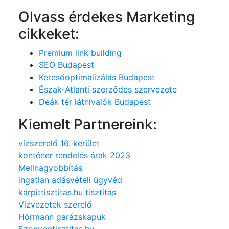
Olvass érdekes Marketing
cikkeket:
Premium link building
SEO Budapest
Keresőoptimalizálás Budapest
Észak-Atlanti szerződés szervezete
Deák tér látnivalók Budapest
Kiemelt Partnereink:
vízszerelő 16. kerület
konténer rendelés árak 2023
Mellnagyobbítás
ingatlan adásvételi ügyvéd
kárpittisztitas.hu tisztítás
Vízvezeték szerelő
Hörmann garázskapuk
Szonyegtisztitas.hu