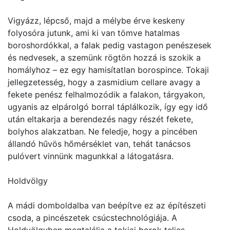
Vigyázz, lépcső, majd a mélybe érve keskeny
folyosóra jutunk, ami ki van tömve hatalmas
boroshordókkal, a falak pedig vastagon penészesek
és nedvesek, a szemünk rögtön hozzá is szokik a
homályhoz – ez egy hamisítatlan borospince. Tokaji
jellegzetesség, hogy a zasmidium cellare avagy a
fekete penész felhalmozódik a falakon, tárgyakon,
ugyanis az elpárolgó borral táplálkozik, így egy idő
után eltakarja a berendezés nagy részét fekete,
bolyhos alakzatban. Ne feledje, hogy a pincében
állandó hűvös hőmérséklet van, tehát tanácsos
pulóvert vinnünk magunkkal a látogatásra.
Holdvölgy
A mádi domboldalba van beépítve ez az építészeti
csoda, a pincészetek csúcstechnológiája. A