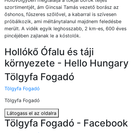
Holdvölgyben megtalálja a tokjai borok teljes
szortimentjét, ám Gincsai Tamás vezető borász az
őshonos, fűszeres szőlővel, a kabarral is szívesen
próbálkozik, ami méltánytalanul majdnem feledésbe
merült. A vidék egyik leghosszabb, 2 km-es, 600 éves
pincéjében zajlanak le a kóstolók.
Hollókő Ófalu és táji
környezete - Hello Hungary
Tölgyfa Fogadó
Tölgyfa Fogadó
Tölgyfa Fogadó
Látogass el az oldalra
Tölgyfa Fogadó - Facebook