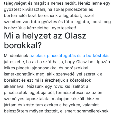
tájegységet és magát a nemes nedűt. Nehéz lenne egy
győztest kiválasztani, ha Tokaj pincészetei és
bortermelői közt keresnénk a legjobbat, ezzel
szemben van több győztes és több legjobb, most meg
is nézzük a képzeletbeli nyerteseket!
Mi a helyzet az Olasz
borokkal?
Mindenkinek
az olasz pincelátogatás és a borkóstolás
jut eszébe, ha azt a szót hallja, hogy Olasz bor. Igazán
lelkes pincetulajdonosokkal és borászokkal
ismerkedhetünk meg, akik szenvedéllyel szeretik a
boraikat és ezt mi is érezhetjük a kóstolások
alkalmával. Nézzünk egy rövid kis ízelítőt a
pincészetek legjobbjaiból, természetesen ez az én
személyes tapasztalataim alapján készült, hiszen
jártam és kóstoltam ezeken a helyeken, valamint
beleszőttem mélyen tisztelt, elismert sommeliereknek