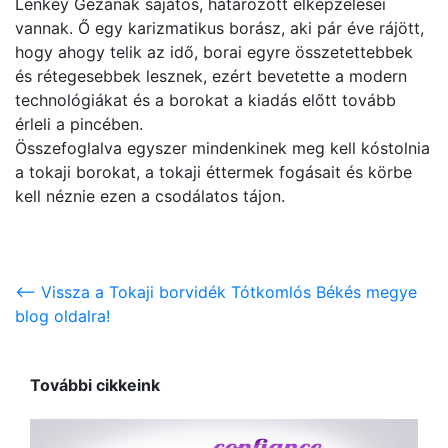
Lenkey Gézának sajátos, határozott elképzelései
vannak. Ő egy karizmatikus borász, aki pár éve rájött,
hogy ahogy telik az idő, borai egyre összetettebbek
és rétegesebbek lesznek, ezért bevetette a modern
technológiákat és a borokat a kiadás előtt tovább
érleli a pincében.
Összefoglalva egyszer mindenkinek meg kell kóstolnia
a tokaji borokat, a tokaji éttermek fogásait és körbe
kell néznie ezen a csodálatos tájon.
<-- Vissza a Tokaji borvidék Tótkomlós Békés megye
blog oldalra!
További cikkeink