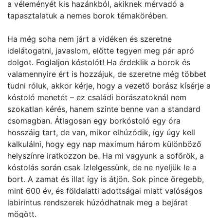
a véleményét kis hazánkból, akiknek mérvadó a
tapasztalatuk a nemes borok témakörében.
Ha még soha nem járt a vidéken és szeretne
idelátogatni, javaslom, előtte tegyen meg pár apró
dolgot. Foglaljon kóstolót! Ha érdeklik a borok és
valamennyire ért is hozzájuk, de szeretne még többet
tudni róluk, akkor kérje, hogy a vezető borász kísérje a
kóstoló menetét – ez családi borászatoknál nem
szokatlan kérés, hanem szinte benne van a standard
csomagban. Átlagosan egy borkóstoló egy óra
hosszáig tart, de van, mikor elhúzódik, így úgy kell
kalkulálni, hogy egy nap maximum három különböző
helyszínre iratkozzon be. Ha mi vagyunk a sofőrök, a
kóstolás során csak ízlelgessünk, de ne nyeljük le a
bort. A zamat és illat így is átjön. Sok pince öregebb,
mint 600 év, és földalatti adottságai miatt valóságos
labirintus rendszerek húzódhatnak meg a bejárat
mögött.