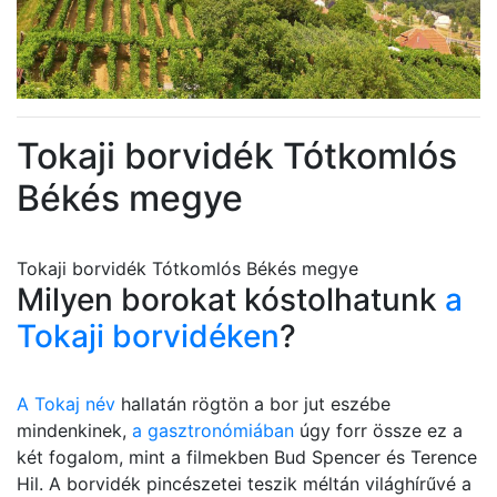
Tokaji borvidék Tótkomlós
Békés megye
Tokaji borvidék Tótkomlós Békés megye
Milyen borokat kóstolhatunk
a
Tokaji borvidéken
?
A Tokaj név
hallatán rögtön a bor jut eszébe
mindenkinek,
a gasztronómiában
úgy forr össze ez a
két fogalom, mint a filmekben Bud Spencer és Terence
Hil. A borvidék pincészetei teszik méltán világhírűvé a