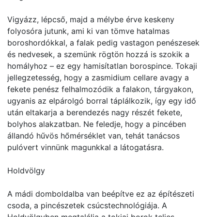
Vigyázz, lépcső, majd a mélybe érve keskeny
folyosóra jutunk, ami ki van tömve hatalmas
boroshordókkal, a falak pedig vastagon penészesek
és nedvesek, a szemünk rögtön hozzá is szokik a
homályhoz – ez egy hamisítatlan borospince. Tokaji
jellegzetesség, hogy a zasmidium cellare avagy a
fekete penész felhalmozódik a falakon, tárgyakon,
ugyanis az elpárolgó borral táplálkozik, így egy idő
után eltakarja a berendezés nagy részét fekete,
bolyhos alakzatban. Ne feledje, hogy a pincében
állandó hűvös hőmérséklet van, tehát tanácsos
pulóvert vinnünk magunkkal a látogatásra.
Holdvölgy
A mádi domboldalba van beépítve ez az építészeti
csoda, a pincészetek csúcstechnológiája. A