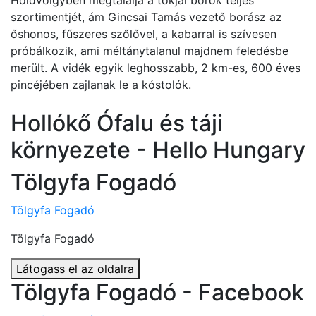
Holdvölgyben megtalálja a tokjai borok teljes
szortimentjét, ám Gincsai Tamás vezető borász az
őshonos, fűszeres szőlővel, a kabarral is szívesen
próbálkozik, ami méltánytalanul majdnem feledésbe
merült. A vidék egyik leghosszabb, 2 km-es, 600 éves
pincéjében zajlanak le a kóstolók.
Hollókő Ófalu és táji
környezete - Hello Hungary
Tölgyfa Fogadó
Tölgyfa Fogadó
Tölgyfa Fogadó
Látogass el az oldalra
Tölgyfa Fogadó - Facebook