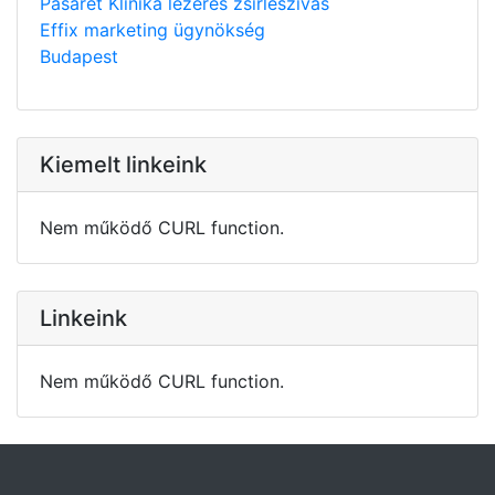
Pasarét Klinika lézeres zsírleszívás
Effix marketing ügynökség
Budapest
Kiemelt linkeink
Nem működő CURL function.
Linkeink
Nem működő CURL function.