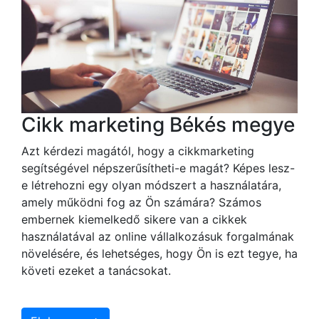
Cikk marketing Békés megye
Azt kérdezi magától, hogy a cikkmarketing
segítségével népszerűsítheti-e magát? Képes lesz-
e létrehozni egy olyan módszert a használatára,
amely működni fog az Ön számára? Számos
embernek kiemelkedő sikere van a cikkek
használatával az online vállalkozásuk forgalmának
növelésére, és lehetséges, hogy Ön is ezt tegye, ha
követi ezeket a tanácsokat.