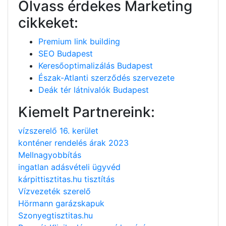
Olvass érdekes Marketing
cikkeket:
Premium link building
SEO Budapest
Keresőoptimalizálás Budapest
Észak-Atlanti szerződés szervezete
Deák tér látnivalók Budapest
Kiemelt Partnereink:
vízszerelő 16. kerület
konténer rendelés árak 2023
Mellnagyobbítás
ingatlan adásvételi ügyvéd
kárpittisztitas.hu tisztítás
Vízvezeték szerelő
Hörmann garázskapuk
Szonyegtisztitas.hu