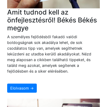
Amit tudnod kell az
önfejlesztésről! Békés Békés
megye
A személyes fejlődésből fakadó valódi
boldogságnak sok akadálya lehet, de sok
csodálatos tipp van, amelyek segíthetnek
leküzdeni az utadba kerülő akadályokat. Nézd
meg alaposan a cikkben található tippeket, és
találd meg azokat, amelyek segítenek a
fejlődésben és a siker elérésében.
Elolvasom →