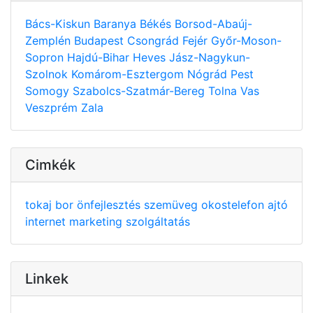
Bács-Kiskun
Baranya
Békés
Borsod-Abaúj-
Zemplén
Budapest
Csongrád
Fejér
Győr-Moson-
Sopron
Hajdú-Bihar
Heves
Jász-Nagykun-
Szolnok
Komárom-Esztergom
Nógrád
Pest
Somogy
Szabolcs-Szatmár-Bereg
Tolna
Vas
Veszprém
Zala
Cimkék
tokaj
bor
önfejlesztés
szemüveg
okostelefon
ajtó
internet
marketing
szolgáltatás
Linkek