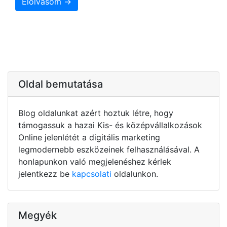
Elolvasom →
Oldal bemutatása
Blog oldalunkat azért hoztuk létre, hogy
támogassuk a hazai Kis- és középvállalkozások
Online jelenlétét a digitális marketing
legmodernebb eszközeinek felhasználásával. A
honlapunkon való megjelenéshez kérlek
jelentkezz be
kapcsolati
oldalunkon.
Megyék