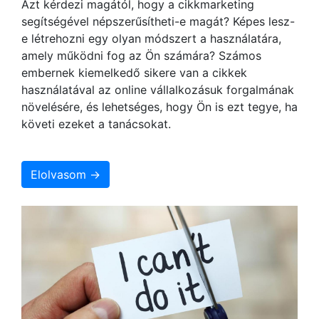
Azt kérdezi magától, hogy a cikkmarketing
segítségével népszerűsítheti-e magát? Képes lesz-
e létrehozni egy olyan módszert a használatára,
amely működni fog az Ön számára? Számos
embernek kiemelkedő sikere van a cikkek
használatával az online vállalkozásuk forgalmának
növelésére, és lehetséges, hogy Ön is ezt tegye, ha
követi ezeket a tanácsokat.
Elolvasom →