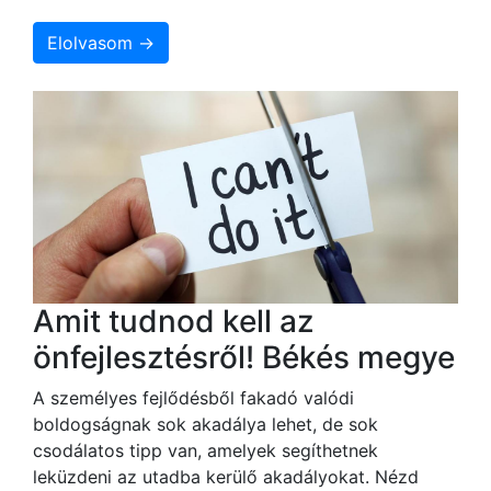
Elolvasom →
Amit tudnod kell az
önfejlesztésről! Békés megye
A személyes fejlődésből fakadó valódi
boldogságnak sok akadálya lehet, de sok
csodálatos tipp van, amelyek segíthetnek
leküzdeni az utadba kerülő akadályokat. Nézd