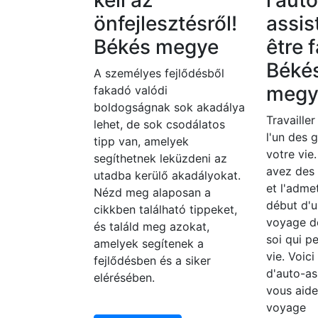
kell az
l'aut
önfejlesztésről!
assis
Békés megye
être f
Béké
A személyes fejlődésből
megy
fakadó valódi
boldogságnak sok akadálya
Travailler
lehet, de sok csodálatos
l'un des 
tipp van, amelyek
votre vie
segíthetnek leküzdeni az
avez des
utadba kerülő akadályokat.
et l'adme
Nézd meg alaposan a
début d'u
cikkben található tippeket,
voyage d
és találd meg azokat,
soi qui p
amelyek segítenek a
vie. Voic
fejlődésben és a siker
d'auto-as
elérésében.
vous aide
voyage