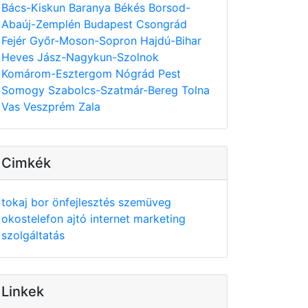
Bács-Kiskun
Baranya
Békés
Borsod-
Abaúj-Zemplén
Budapest
Csongrád
Fejér
Győr-Moson-Sopron
Hajdú-Bihar
Heves
Jász-Nagykun-Szolnok
Komárom-Esztergom
Nógrád
Pest
Somogy
Szabolcs-Szatmár-Bereg
Tolna
Vas
Veszprém
Zala
Cimkék
tokaj
bor
önfejlesztés
szemüveg
okostelefon
ajtó
internet
marketing
szolgáltatás
Linkek