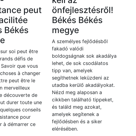
o-
kell az
tance peut
önfejlesztésről!
acilitée
Békés Békés
s Békés
megye
e
A személyes fejlődésből
fakadó valódi
 sur soi peut être
boldogságnak sok akadálya
grands défis de
lehet, de sok csodálatos
. Savoir que vous
tipp van, amelyek
 choses à changer
segíthetnek leküzdeni az
ttre peut être le
utadba kerülő akadályokat.
n merveilleux
Nézd meg alaposan a
e découverte de
cikkben található tippeket,
eut durer toute une
és találd meg azokat,
i quelques conseils
amelyek segítenek a
sistance pour
fejlődésben és a siker
r à démarrer ce
elérésében.