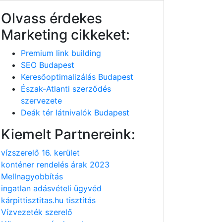
Olvass érdekes
Marketing cikkeket:
Premium link building
SEO Budapest
Keresőoptimalizálás Budapest
Észak-Atlanti szerződés
szervezete
Deák tér látnivalók Budapest
Kiemelt Partnereink:
vízszerelő 16. kerület
konténer rendelés árak 2023
Mellnagyobbítás
ingatlan adásvételi ügyvéd
kárpittisztitas.hu tisztítás
Vízvezeték szerelő