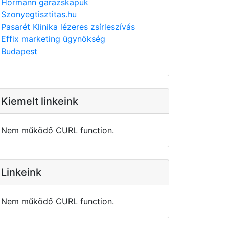
Hörmann garázskapuk
Szonyegtisztitas.hu
Pasarét Klinika lézeres zsírleszívás
Effix marketing ügynökség
Budapest
Kiemelt linkeink
Nem működő CURL function.
Linkeink
Nem működő CURL function.