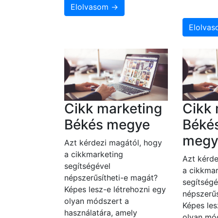
Elolvasom →
Elolva
Cikk marketing
Cikk 
Békés megye
Béké
megy
Azt kérdezi magától, hogy
a cikkmarketing
Azt kérde
segítségével
a cikkmar
népszerűsítheti-e magát?
segítségé
Képes lesz-e létrehozni egy
népszerűs
olyan módszert a
Képes les
használatára, amely
olyan mó