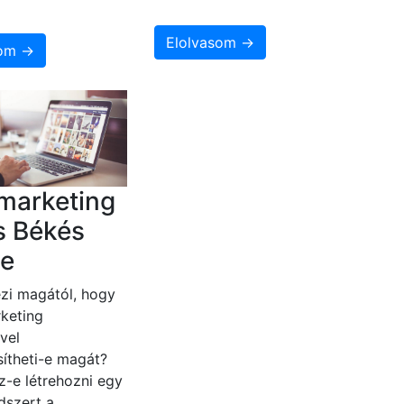
Elolvasom →
som →
marketing
s Békés
e
zi magától, hogy
keting
vel
ítheti-e magát?
z-e létrehozni egy
dszert a