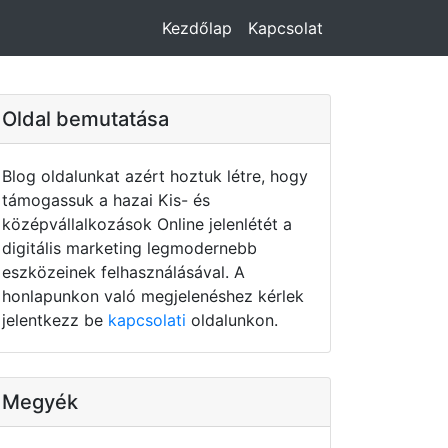
Kezdőlap
Kapcsolat
Oldal bemutatása
Blog oldalunkat azért hoztuk létre, hogy
támogassuk a hazai Kis- és
középvállalkozások Online jelenlétét a
digitális marketing legmodernebb
eszközeinek felhasználásával. A
honlapunkon való megjelenéshez kérlek
jelentkezz be
kapcsolati
oldalunkon.
Megyék