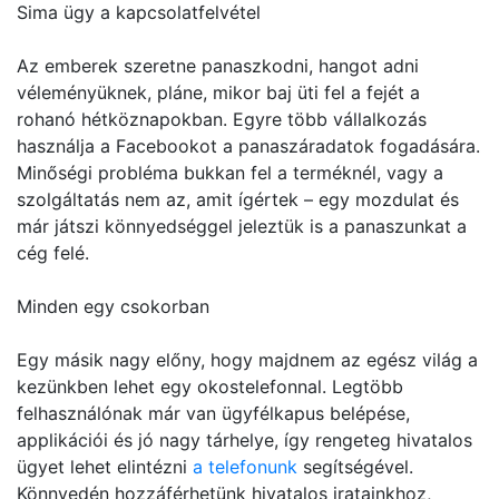
Sima ügy a kapcsolatfelvétel
Az emberek szeretne panaszkodni, hangot adni
véleményüknek, pláne, mikor baj üti fel a fejét a
rohanó hétköznapokban. Egyre több vállalkozás
használja a Facebookot a panaszáradatok fogadására.
Minőségi probléma bukkan fel a terméknél, vagy a
szolgáltatás nem az, amit ígértek – egy mozdulat és
már játszi könnyedséggel jeleztük is a panaszunkat a
cég felé.
Minden egy csokorban
Egy másik nagy előny, hogy majdnem az egész világ a
kezünkben lehet egy okostelefonnal. Legtöbb
felhasználónak már van ügyfélkapus belépése,
applikációi és jó nagy tárhelye, így rengeteg hivatalos
ügyet lehet elintézni
a telefonunk
segítségével.
Könnyedén hozzáférhetünk hivatalos iratainkhoz,