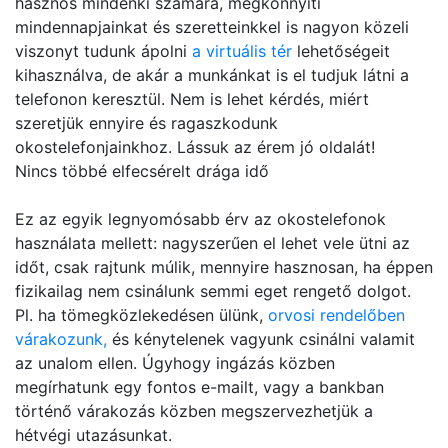
hasznos mindenki számára, megkönnyíti
mindennapjainkat és szeretteinkkel is nagyon közeli
viszonyt tudunk ápolni
a virtuális tér
lehetőségeit
kihasználva, de akár a munkánkat is el tudjuk látni a
telefonon keresztül. Nem is lehet kérdés, miért
szeretjük ennyire és ragaszkodunk
okostelefonjainkhoz. Lássuk az érem jó oldalát!
Nincs többé elfecsérelt drága idő
Ez az egyik legnyomósabb érv az okostelefonok
használata mellett: nagyszerűen el lehet vele ütni az
időt, csak rajtunk múlik, mennyire hasznosan, ha éppen
fizikailag nem csinálunk semmi eget rengető dolgot.
Pl. ha tömegközlekedésen ülünk,
orvosi rendelőben
várakozunk,
és kénytelenek vagyunk csinálni valamit
az unalom ellen. Úgyhogy ingázás közben
megírhatunk egy fontos e-mailt, vagy a bankban
történő várakozás közben megszervezhetjük a
hétvégi utazásunkat.