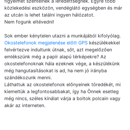
figyelmet szentelnek a lefedettségnek. Egyre több
közlekedési eszközön, vendéglátó egységben és már
az utcán is lehet találni ingyen hálózatot.
Nem fogunk eltévedni!
Sok ember kénytelen utazni a munkájából kifolyólag.
Okostelefonok megjelenése előtt GPS
készülékekkel
felvértezve indultunk útnak, sőt, azt megelőzően
emlékszünk még a papír alapú térképekre? Az
okostelefonoknak hála ezeknek vége, a készülékünk
még hangutasításokat is ad, ha nem jó irányba
szándékozunk menni.
Láthattuk az okostelefonok előnyeinek töredékét, mi
kiemeltük a legfontosabbakat, így ha Önnek esetleg
még nincs, széles kínálat várja a boltok polcain vagy
akár az interneten.