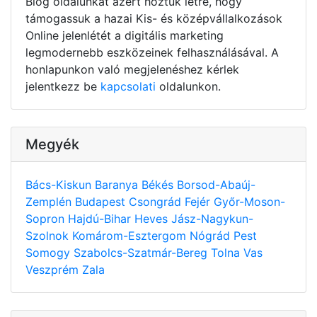
Blog oldalunkat azért hoztuk létre, hogy
támogassuk a hazai Kis- és középvállalkozások
Online jelenlétét a digitális marketing
legmodernebb eszközeinek felhasználásával. A
honlapunkon való megjelenéshez kérlek
jelentkezz be
kapcsolati
oldalunkon.
Megyék
Bács-Kiskun
Baranya
Békés
Borsod-Abaúj-
Zemplén
Budapest
Csongrád
Fejér
Győr-Moson-
Sopron
Hajdú-Bihar
Heves
Jász-Nagykun-
Szolnok
Komárom-Esztergom
Nógrád
Pest
Somogy
Szabolcs-Szatmár-Bereg
Tolna
Vas
Veszprém
Zala