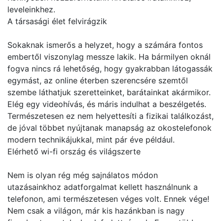
leveleinkhez.
A társasági élet felvirágzik
Sokaknak ismerős a helyzet, hogy a számára fontos
embertől viszonylag messze lakik. Ha bármilyen oknál
fogva nincs rá lehetőség, hogy gyakrabban látogassák
egymást, az online éterben szerencsére szemtől
szembe láthatjuk szeretteinket, barátainkat akármikor.
Elég egy videohívás, és máris indulhat a beszélgetés.
Természetesen ez nem helyettesíti a fizikai találkozást,
de jóval többet nyújtanak manapság az okostelefonok
modern technikájukkal, mint pár éve például.
Elérhető wi-fi ország és világszerte
Nem is olyan rég még sajnálatos módon
utazásainkhoz adatforgalmat kellett használnunk a
telefonon, ami természetesen véges volt. Ennek vége!
Nem csak a világon, már kis hazánkban is nagy