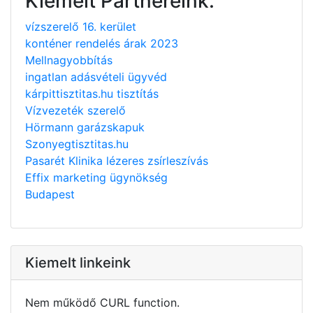
Kiemelt Partnereink:
vízszerelő 16. kerület
konténer rendelés árak 2023
Mellnagyobbítás
ingatlan adásvételi ügyvéd
kárpittisztitas.hu tisztítás
Vízvezeték szerelő
Hörmann garázskapuk
Szonyegtisztitas.hu
Pasarét Klinika lézeres zsírleszívás
Effix marketing ügynökség
Budapest
Kiemelt linkeink
Nem működő CURL function.