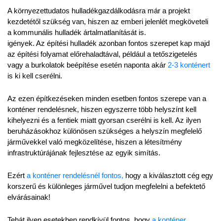
A környezettudatos hulladékgazdálkodásra már a projekt 
kezdetétől szükség van, hiszen az emberi jelenlét megköveteli 
a kommunális hulladék ártalmatlanítását is.
igények. Az építési hulladék azonban fontos szerepet kap majd 
az építési folyamat előrehaladtával, például a tetőszigetelés 
vagy a burkolatok beépítése esetén naponta akár 
2-3 konténert 
is ki kell cserélni.
Az ezen építkezéseken minden esetben fontos szerepe van a 
konténer rendelésnek, hiszen egyszerre több helyszínt kell 
kihelyezni és a fentiek miatt gyorsan cserélni is kell. Az ilyen 
beruházásokhoz különösen szükséges a helyszín megfelelő 
járművekkel való megközelítése, hiszen a létesítmény 
infrastruktúrájának fejlesztése az egyik simítás.
Ezért 
a konténer rendelésnél fontos,
 hogy a kiválasztott cég egy 
korszerű és különleges járművel tudjon megfelelni a befektető 
elvárásainak!
Tehát ilyen esetekben rendkívül fontos, hogy 
a konténer 