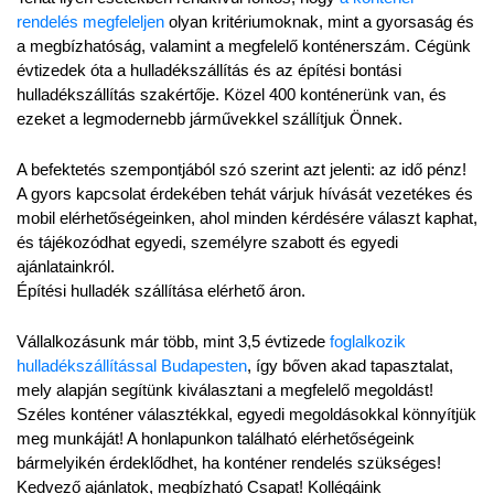
rendelés megfeleljen
 olyan kritériumoknak, mint a gyorsaság és 
a megbízhatóság, valamint a megfelelő konténerszám. Cégünk 
évtizedek óta a hulladékszállítás és az építési bontási 
hulladékszállítás szakértője. Közel 400 konténerünk van, és 
ezeket a legmodernebb járművekkel szállítjuk Önnek.
A befektetés szempontjából szó szerint azt jelenti: az idő pénz! 
A gyors kapcsolat érdekében tehát várjuk hívását vezetékes és 
mobil elérhetőségeinken, ahol minden kérdésére választ kaphat, 
és tájékozódhat egyedi, személyre szabott és egyedi 
ajánlatainkról.
Építési hulladék szállítása elérhető áron.
Vállalkozásunk már több, mint 3,5 évtizede 
foglalkozik 
hulladékszállítással Budapesten
, így bőven akad tapasztalat, 
mely alapján segítünk kiválasztani a megfelelő megoldást! 
Széles konténer választékkal, egyedi megoldásokkal könnyítjük 
meg munkáját! A honlapunkon található elérhetőségeink 
bármelyikén érdeklődhet, ha konténer rendelés szükséges! 
Kedvező ajánlatok, megbízható Csapat! Kollégáink 