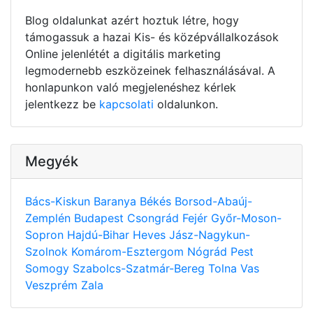
Blog oldalunkat azért hoztuk létre, hogy
támogassuk a hazai Kis- és középvállalkozások
Online jelenlétét a digitális marketing
legmodernebb eszközeinek felhasználásával. A
honlapunkon való megjelenéshez kérlek
jelentkezz be
kapcsolati
oldalunkon.
Megyék
Bács-Kiskun
Baranya
Békés
Borsod-Abaúj-
Zemplén
Budapest
Csongrád
Fejér
Győr-Moson-
Sopron
Hajdú-Bihar
Heves
Jász-Nagykun-
Szolnok
Komárom-Esztergom
Nógrád
Pest
Somogy
Szabolcs-Szatmár-Bereg
Tolna
Vas
Veszprém
Zala