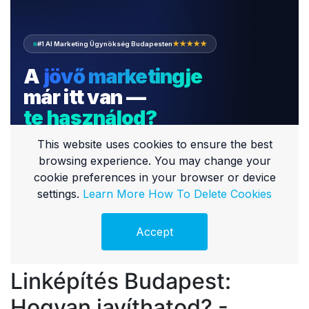
Linképítés Budapest:
Hogyan javíthatod? -