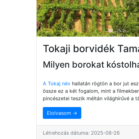
Tokaji borvidék Tam
Milyen borokat kóstolh
A Tokaj név
hallatán rögtön a bor jut e
össze ez a két fogalom, mint a filmekbe
pincészetei teszik méltán világhírűvé a
Elolvasom →
Létrehozás dátuma: 2025-08-26