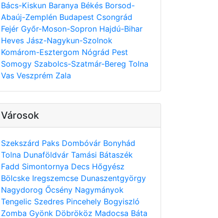
Bács-Kiskun
Baranya
Békés
Borsod-
Abaúj-Zemplén
Budapest
Csongrád
Fejér
Győr-Moson-Sopron
Hajdú-Bihar
Heves
Jász-Nagykun-Szolnok
Komárom-Esztergom
Nógrád
Pest
Somogy
Szabolcs-Szatmár-Bereg
Tolna
Vas
Veszprém
Zala
Városok
Szekszárd
Paks
Dombóvár
Bonyhád
Tolna
Dunaföldvár
Tamási
Bátaszék
Fadd
Simontornya
Decs
Hőgyész
Bölcske
Iregszemcse
Dunaszentgyörgy
Nagydorog
Őcsény
Nagymányok
Tengelic
Szedres
Pincehely
Bogyiszló
Zomba
Gyönk
Döbrököz
Madocsa
Báta