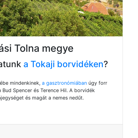
ási Tolna megye
atunk
a Tokaji borvidéken
?
szébe mindenkinek,
a gasztronómiában
úgy forr
n Bud Spencer és Terence Hil. A borvidék
 tájegységet és magát a nemes nedűt.