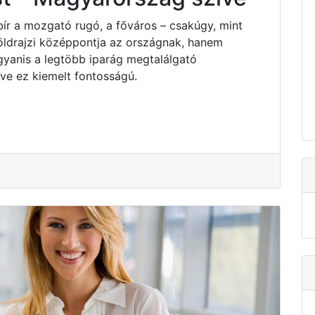
bír a mozgató rugó, a főváros – csakúgy, mint
ldrajzi középpontja az országnak, hanem
yanis a legtöbb iparág megtalálgató
e ez kiemelt fontosságú.