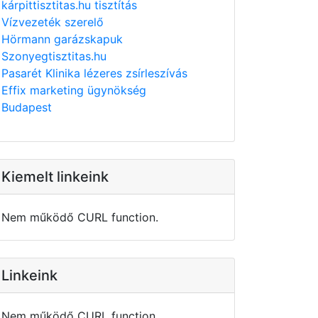
kárpittisztitas.hu tisztítás
Vízvezeték szerelő
Hörmann garázskapuk
Szonyegtisztitas.hu
Pasarét Klinika lézeres zsírleszívás
Effix marketing ügynökség
Budapest
Kiemelt linkeink
Nem működő CURL function.
Linkeink
Nem működő CURL function.