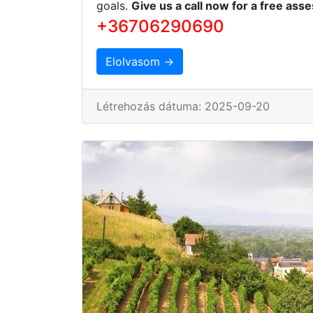
goals.
Give us a call now for a free ass
+36706290690
Elolvasom →
Létrehozás dátuma: 2025-09-20