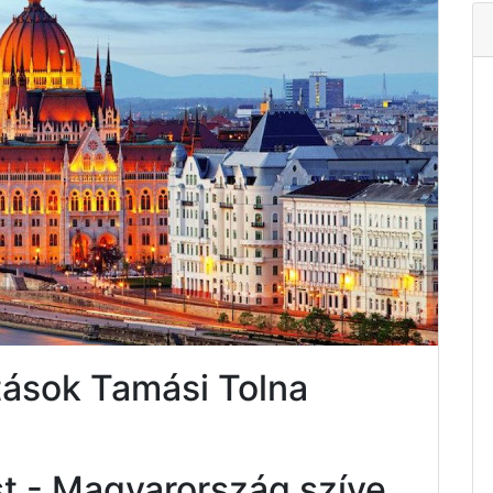
tások Tamási Tolna
t - Magyarország szíve