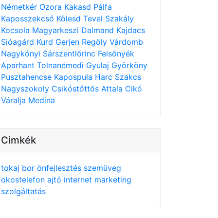
Németkér
Ozora
Kakasd
Pálfa
Kaposszekcső
Kölesd
Tevel
Szakály
Kocsola
Magyarkeszi
Dalmand
Kajdacs
Sióagárd
Kurd
Gerjen
Regöly
Várdomb
Nagykónyi
Sárszentlőrinc
Felsőnyék
Aparhant
Tolnanémedi
Gyulaj
Györköny
Pusztahencse
Kapospula
Harc
Szakcs
Nagyszokoly
Csikóstőttős
Attala
Cikó
Váralja
Medina
Cimkék
tokaj
bor
önfejlesztés
szemüveg
okostelefon
ajtó
internet
marketing
szolgáltatás