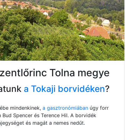
szentlőrinc Tolna megye
atunk
a Tokaji borvidéken
?
szébe mindenkinek,
a gasztronómiában
úgy forr
n Bud Spencer és Terence Hil. A borvidék
 tájegységet és magát a nemes nedűt.