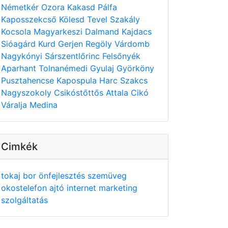
Németkér
Ozora
Kakasd
Pálfa
Kaposszekcső
Kölesd
Tevel
Szakály
Kocsola
Magyarkeszi
Dalmand
Kajdacs
Sióagárd
Kurd
Gerjen
Regöly
Várdomb
Nagykónyi
Sárszentlőrinc
Felsőnyék
Aparhant
Tolnanémedi
Gyulaj
Györköny
Pusztahencse
Kapospula
Harc
Szakcs
Nagyszokoly
Csikóstőttős
Attala
Cikó
Váralja
Medina
Cimkék
tokaj
bor
önfejlesztés
szemüveg
okostelefon
ajtó
internet
marketing
szolgáltatás