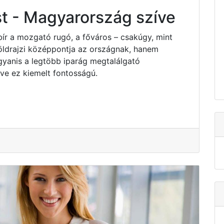
t - Magyarország szíve
bír a mozgató rugó, a főváros – csakúgy, mint
ldrajzi középpontja az országnak, hanem
yanis a legtöbb iparág megtalálgató
e ez kiemelt fontosságú.