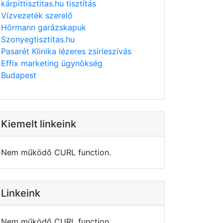
kárpittisztitas.hu tisztítás
Vízvezeték szerelő
Hörmann garázskapuk
Szonyegtisztitas.hu
Pasarét Klinika lézeres zsírleszívás
Effix marketing ügynökség
Budapest
Kiemelt linkeink
Nem működő CURL function.
Linkeink
Nem működő CURL function.