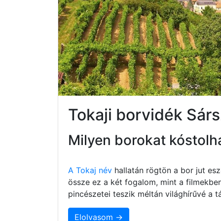
Tokaji borvidék Sár
Milyen borokat kóstolh
A Tokaj név
hallatán rögtön a bor jut e
össze ez a két fogalom, mint a filmekbe
pincészetei teszik méltán világhírűvé a
Elolvasom →