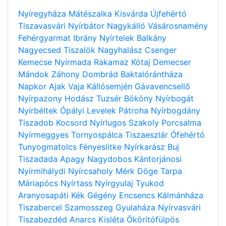
Nyíregyháza
Mátészalka
Kisvárda
Újfehértó
Tiszavasvári
Nyírbátor
Nagykálló
Vásárosnamény
Fehérgyarmat
Ibrány
Nyírtelek
Balkány
Nagyecsed
Tiszalök
Nagyhalász
Csenger
Kemecse
Nyírmada
Rakamaz
Kótaj
Demecser
Mándok
Záhony
Dombrád
Baktalórántháza
Napkor
Ajak
Vaja
Kállósemjén
Gávavencsellő
Nyírpazony
Hodász
Tuzsér
Bököny
Nyírbogát
Nyírbéltek
Ópályi
Levelek
Pátroha
Nyírbogdány
Tiszadob
Kocsord
Nyírlugos
Szakoly
Porcsalma
Nyírmeggyes
Tornyospálca
Tiszaeszlár
Ófehértó
Tunyogmatolcs
Fényeslitke
Nyírkarász
Buj
Tiszadada
Apagy
Nagydobos
Kántorjánosi
Nyírmihálydi
Nyírcsaholy
Mérk
Döge
Tarpa
Máriapócs
Nyírtass
Nyírgyulaj
Tyukod
Aranyosapáti
Kék
Gégény
Encsencs
Kálmánháza
Tiszabercel
Szamosszeg
Gyulaháza
Nyírvasvári
Tiszabezdéd
Anarcs
Kisléta
Ököritófülpös