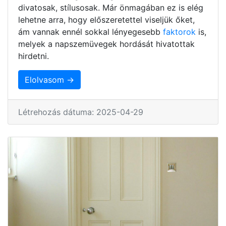
divatosak, stílusosak. Már önmagában ez is elég
lehetne arra, hogy előszeretettel viseljük őket,
ám vannak ennél sokkal lényegesebb
faktorok
is,
melyek a napszemüvegek hordását hivatottak
hirdetni.
Elolvasom →
Létrehozás dátuma: 2025-04-29