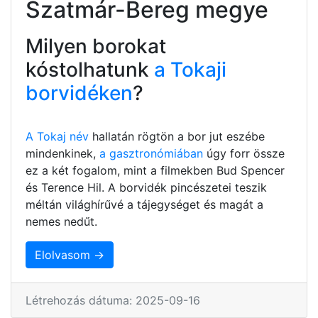
Szatmár-Bereg megye
Milyen borokat
kóstolhatunk
a Tokaji
borvidéken
?
A Tokaj név
hallatán rögtön a bor jut eszébe
mindenkinek,
a gasztronómiában
úgy forr össze
ez a két fogalom, mint a filmekben Bud Spencer
és Terence Hil. A borvidék pincészetei teszik
méltán világhírűvé a tájegységet és magát a
nemes nedűt.
Elolvasom →
Létrehozás dátuma: 2025-09-16