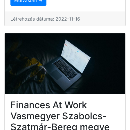
Elolvasom →
Létrehozás dátuma: 2022-11-16
Finances At Work
Vasmegyer Szabolcs-
Szatmár-Bereg megye