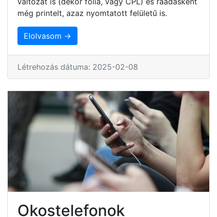
változat is (dekor fólia, vagy CPL) és ráadásként
még printelt, azaz nyomtatott felületű is.
Elolvasom →
Létrehozás dátuma: 2025-02-08
Okostelefonok