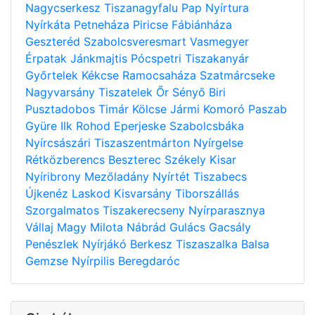
Nagycserkesz
Tiszanagyfalu
Pap
Nyírtura
Nyírkáta
Petneháza
Piricse
Fábiánháza
Geszteréd
Szabolcsveresmart
Vasmegyer
Érpatak
Jánkmajtis
Pócspetri
Tiszakanyár
Győrtelek
Kékcse
Ramocsaháza
Szatmárcseke
Nagyvarsány
Tiszatelek
Őr
Sényő
Biri
Pusztadobos
Timár
Kölcse
Jármi
Komoró
Paszab
Gyüre
Ilk
Rohod
Eperjeske
Szabolcsbáka
Nyírcsászári
Tiszaszentmárton
Nyírgelse
Rétközberencs
Beszterec
Székely
Kisar
Nyíribrony
Mezőladány
Nyírtét
Tiszabecs
Újkenéz
Laskod
Kisvarsány
Tiborszállás
Szorgalmatos
Tiszakerecseny
Nyírparasznya
Vállaj
Magy
Milota
Nábrád
Gulács
Gacsály
Penészlek
Nyírjákó
Berkesz
Tiszaszalka
Balsa
Gemzse
Nyírpilis
Beregdaróc