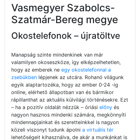
Vasmegyer Szabolcs-
Szatmár-Bereg megye
Okostelefonok – újratöltve
Manapság szinte mindenkinek van már
valamilyen okoseszköze, így elképzelhetetlen,
hogy az emberek ne
egy okostelefonnal a
zsebükben
lépjenek az utcára. Rohanó világunk
egyik alaptartozéka, hogy az ember 0-24 -ig
online, elérhető állapotban van és bármikor
rápillanthat az aktuális külvilági történésekre. Ezt
– ha a pozitív oldalát nézzük – óriási
előny
és
nagyon hasznos mindenki számára, megkönnyíti
mindennapjainkat és szeretteinkkel is nagyon
közeli viszonyt tudunk ápolni
a virtuális tér
lehetőségeit kihasználva, de akár a munkánkat is