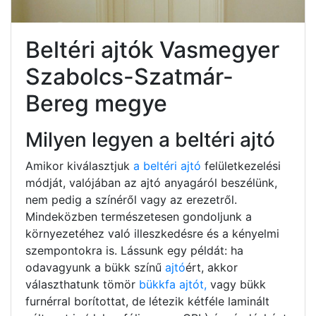
Beltéri ajtók Vasmegyer
Szabolcs-Szatmár-
Bereg megye
Milyen legyen a beltéri ajtó
Amikor kiválasztjuk
a beltéri ajtó
felületkezelési
módját, valójában az ajtó anyagáról beszélünk,
nem pedig a színéről vagy az erezetről.
Mindeközben természetesen gondoljunk a
környezetéhez való illeszkedésre és a kényelmi
szempontokra is. Lássunk egy példát: ha
odavagyunk a bükk színű
ajtó
ért, akkor
választhatunk tömör
bükkfa ajtót,
vagy bükk
furnérral borítottat, de létezik kétféle laminált