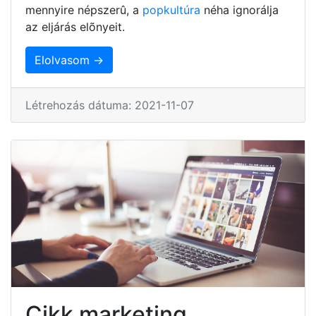
mennyire népszerû, a
popkultúra
néha ignorálja
az eljárás elõnyeit.
Elolvasom →
Létrehozás dátuma: 2021-11-07
Cikk marketing