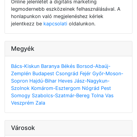
Online jelenlétét a digitális marketing
legmodernebb eszközeinek felhasználásával. A
honlapunkon való megjelenéshez kérlek
jelentkezz be
kapcsolati
oldalunkon.
Megyék
Bács-Kiskun
Baranya
Békés
Borsod-Abaúj-
Zemplén
Budapest
Csongrád
Fejér
Győr-Moson-
Sopron
Hajdú-Bihar
Heves
Jász-Nagykun-
Szolnok
Komárom-Esztergom
Nógrád
Pest
Somogy
Szabolcs-Szatmár-Bereg
Tolna
Vas
Veszprém
Zala
Városok