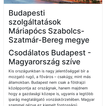
Budapesti
szolgáltatások
Máriapócs Szabolcs-
Szatmár-Bereg megye
Csodálatos Budapest -
Magyarország szíve
Kis országunkban is nagy jelentőséggel bír a
mozgató rugó, a főváros – csakúgy, mint más
államokban. Budapest nem csak a földrajzi
középpontja az országnak, hanem majdnem
hogy a gazdasági közepe is, ugyanis a legtöbb
iparág megtalálgató vonzáskörzetében. Magyar
szemmel nézve ez kiemelt fontosságú.