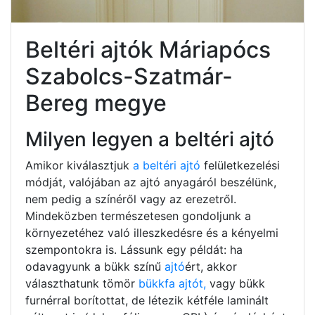
Beltéri ajtók Máriapócs
Szabolcs-Szatmár-
Bereg megye
Milyen legyen a beltéri ajtó
Amikor kiválasztjuk
a beltéri ajtó
felületkezelési
módját, valójában az ajtó anyagáról beszélünk,
nem pedig a színéről vagy az erezetről.
Mindeközben természetesen gondoljunk a
környezetéhez való illeszkedésre és a kényelmi
szempontokra is. Lássunk egy példát: ha
odavagyunk a bükk színű
ajtó
ért, akkor
választhatunk tömör
bükkfa ajtót,
vagy bükk
furnérral borítottat, de létezik kétféle laminált