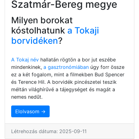
Szatmár-Bereg megye
Milyen borokat
kóstolhatunk
a Tokaji
borvidéken
?
A Tokaj név
hallatán rögtön a bor jut eszébe
mindenkinek,
a gasztronómiában
úgy forr össze
ez a két fogalom, mint a filmekben Bud Spencer
és Terence Hil. A borvidék pincészetei teszik
méltán világhírűvé a tájegységet és magát a
nemes nedűt.
Elolvasom →
Létrehozás dátuma: 2025-09-11