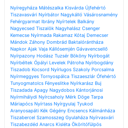
Nyíregyháza
Mátészalka
Kisvárda
Újfehértó
Tiszavasvári
Nyírbátor
Nagykálló
Vásárosnamény
Fehérgyarmat
Ibrány
Nyírtelek
Balkány
Nagyecsed
Tiszalök
Nagyhalász
Csenger
Kemecse
Nyírmada
Rakamaz
Kótaj
Demecser
Mándok
Záhony
Dombrád
Baktalórántháza
Napkor
Ajak
Vaja
Kállósemjén
Gávavencsellő
Nyírpazony
Hodász
Tuzsér
Bököny
Nyírbogát
Nyírbéltek
Ópályi
Levelek
Pátroha
Nyírbogdány
Tiszadob
Kocsord
Nyírlugos
Szakoly
Porcsalma
Nyírmeggyes
Tornyospálca
Tiszaeszlár
Ófehértó
Tunyogmatolcs
Fényeslitke
Nyírkarász
Buj
Tiszadada
Apagy
Nagydobos
Kántorjánosi
Nyírmihálydi
Nyírcsaholy
Mérk
Döge
Tarpa
Máriapócs
Nyírtass
Nyírgyulaj
Tyukod
Aranyosapáti
Kék
Gégény
Encsencs
Kálmánháza
Tiszabercel
Szamosszeg
Gyulaháza
Nyírvasvári
Tiszabezdéd
Anarcs
Kisléta
Ököritófülpös