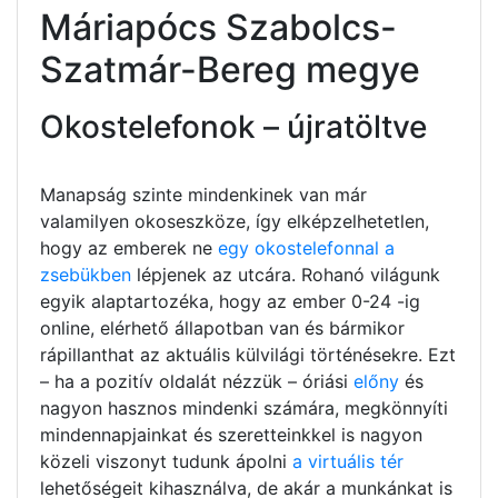
Máriapócs Szabolcs-
Szatmár-Bereg megye
Okostelefonok – újratöltve
Manapság szinte mindenkinek van már
valamilyen okoseszköze, így elképzelhetetlen,
hogy az emberek ne
egy okostelefonnal a
zsebükben
lépjenek az utcára. Rohanó világunk
egyik alaptartozéka, hogy az ember 0-24 -ig
online, elérhető állapotban van és bármikor
rápillanthat az aktuális külvilági történésekre. Ezt
– ha a pozitív oldalát nézzük – óriási
előny
és
nagyon hasznos mindenki számára, megkönnyíti
mindennapjainkat és szeretteinkkel is nagyon
közeli viszonyt tudunk ápolni
a virtuális tér
lehetőségeit kihasználva, de akár a munkánkat is