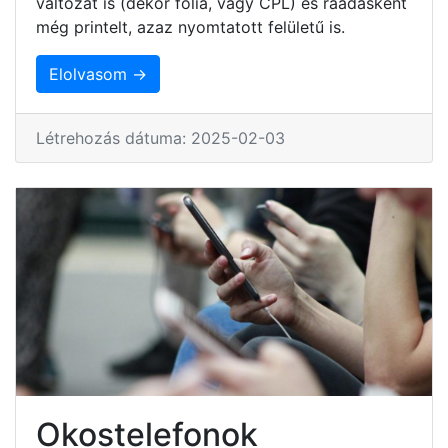
változat is (dekor fólia, vagy CPL) és ráadásként
még printelt, azaz nyomtatott felületű is.
Elolvasom →
Létrehozás dátuma: 2025-02-03
Okostelefonok