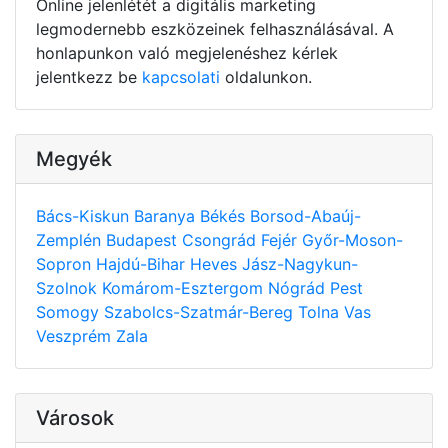
Online jelenlétét a digitális marketing
legmodernebb eszközeinek felhasználásával. A
honlapunkon való megjelenéshez kérlek
jelentkezz be
kapcsolati
oldalunkon.
Megyék
Bács-Kiskun
Baranya
Békés
Borsod-Abaúj-
Zemplén
Budapest
Csongrád
Fejér
Győr-Moson-
Sopron
Hajdú-Bihar
Heves
Jász-Nagykun-
Szolnok
Komárom-Esztergom
Nógrád
Pest
Somogy
Szabolcs-Szatmár-Bereg
Tolna
Vas
Veszprém
Zala
Városok