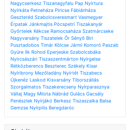
Nagycserkesz
Tiszanagyfalu
Pap
Nyírtura
Nyírkáta
Petneháza
Piricse
Fábiánháza
Geszteréd
Szabolcsveresmart
Vasmegyer
Érpatak
Jánkmajtis
Pócspetri
Tiszakanyár
Győrtelek
Kékcse
Ramocsaháza
Szatmárcseke
Nagyvarsány
Tiszatelek
Őr
Sényő
Biri
Pusztadobos
Timár
Kölcse
Jármi
Komoró
Paszab
Gyüre
Ilk
Rohod
Eperjeske
Szabolcsbáka
Nyírcsászári
Tiszaszentmárton
Nyírgelse
Rétközberencs
Beszterec
Székely
Kisar
Nyíribrony
Mezőladány
Nyírtét
Tiszabecs
Újkenéz
Laskod
Kisvarsány
Tiborszállás
Szorgalmatos
Tiszakerecseny
Nyírparasznya
Vállaj
Magy
Milota
Nábrád
Gulács
Gacsály
Penészlek
Nyírjákó
Berkesz
Tiszaszalka
Balsa
Gemzse
Nyírpilis
Beregdaróc