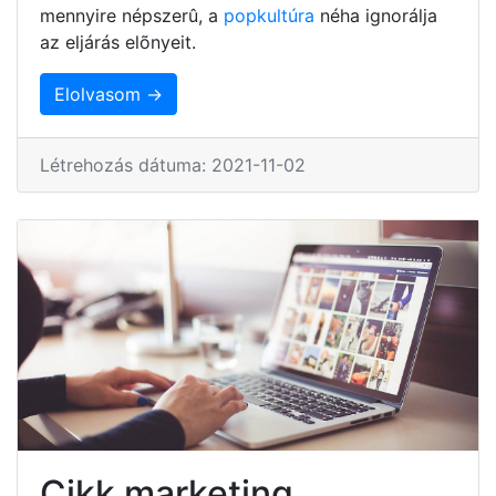
mennyire népszerû, a
popkultúra
néha ignorálja
az eljárás elõnyeit.
Elolvasom →
Létrehozás dátuma: 2021-11-02
Cikk marketing