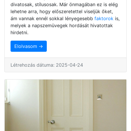
divatosak, stílusosak. Már önmagában ez is elég
lehetne arra, hogy előszeretettel viseljük őket,
ám vannak ennél sokkal lényegesebb
faktorok
is,
melyek a napszemüvegek hordását hivatottak
hirdetni.
Elolvasom →
Létrehozás dátuma: 2025-04-24