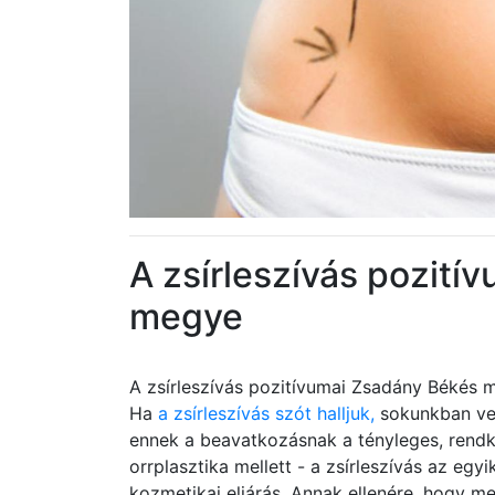
A zsírleszívás pozití
megye
A zsírleszívás pozitívumai Zsadány Békés 
Ha
a zsírleszívás szót halljuk,
sokunkban veg
ennek a beavatkozásnak a tényleges, rendkív
orrplasztika mellett - a zsírleszívás az egy
kozmetikai eljárás. Annak ellenére, hogy m