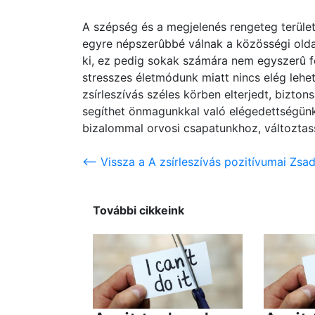
A szépség és a megjelenés rengeteg terüle
egyre népszerûbbé válnak a közösségi olda
ki, ez pedig sokak számára nem egyszerû fe
stresszes életmódunk miatt nincs elég leh
zsírleszívás széles körben elterjedt, bizto
segíthet önmagunkkal való elégedettségünk
bizalommal orvosi csapatunkhoz, változtass
<-- Vissza a A zsírleszívás pozitívumai Zs
További cikkeink