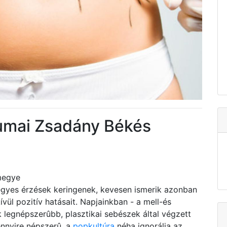
vumai Zsadány Békés
megye
yes érzések keringenek, kevesen ismerik azonban
ül pozitív hatásait. Napjainkban - a mell-és
ik legnépszerûbb, plasztikai sebészek által végzett
ennyire népszerû, a
popkultúra
néha ignorálja az