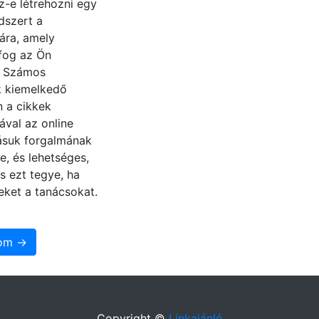
z-e létrehozni egy
dszert a
ára, amely
fog az Ön
? Számos
 kiemelkedő
n a cikkek
ával az online
zásuk forgalmának
e, és lehetséges,
s ezt tegye, ha
eket a tanácsokat.
som →
Copyright ©
Linkajánló