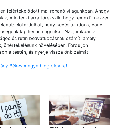
ten felértékelõdött mai rohanó világunkban. Ahogy
lak, mindenki arra törekszik, hogy remekül nézzen
ladat: elõfordulhat, hogy kevés az idõnk, vagy
etõségünk kipihenni magunkat. Napjainkban a
nságos és rutin beavatkozásnak számít, amely
, önértékelésünk növelésében. Forduljon
on a testén, és nyerje vissza önbizalmát!
adány Békés megye blog oldalra!