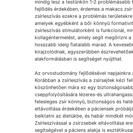
mindig lesz a testünkön 1-2 problémásabb t
fejlõdés érdekében, érdemes a makacs zsírt 
zsírleszívás ezekre a problémás területekre
amelyek egyébként a bõr könnyû formativitás
zsírleszívás stimulátorként is funkcionál, mi
kollagéntermelést, amely segít megõrizni a
hosszabb ideig fiatalabb marad. A kevesebb
kirajzolódnak, egyszerûbben észrevehetõek, 
alakformálásban is segítséget nyújthat.
Az orvostudomány fejlõdésével napjainkra a
Korábban a zsírleszívás a zsírsejtek kézi fel
köszönhetõen mára ez egy biztonságosabb, 
cseppfolyósítására lézeres-és ultrahangassz
felesleges zsír könnyû, biztonságos és haté
eltávolítása érdekében a páciensek próbálj
beiktatni az életükbe, és habár mindkét m
Zsírleszívással a zsírzsebek eltávolítása er
segítségével a páciens alakja is esztétikus