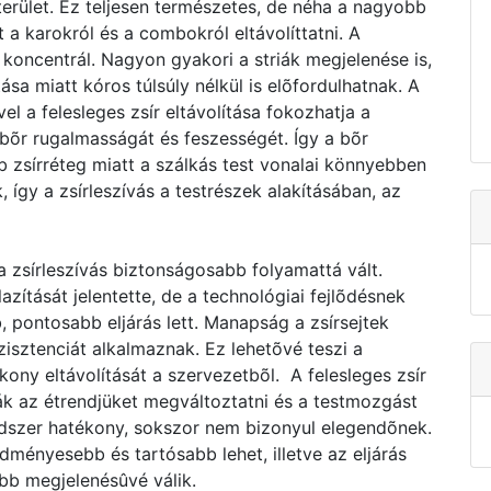
erület. Ez teljesen természetes, de néha a nagyobb
a karokról és a combokról eltávolíttatni. A
 koncentrál. Nagyon gyakori a striák megjelenése is,
a miatt kóros túlsúly nélkül is elõfordulhatnak. A
vel a felesleges zsír eltávolítása fokozhatja a
 bõr rugalmasságát és feszességét. Így a bõr
 zsírréteg miatt a szálkás test vonalai könnyebben
így a zsírleszívás a testrészek alakításában, az
 zsírleszívás biztonságosabb folyamattá vált.
lazítását jelentette, de a technológiai fejlõdésnek
pontosabb eljárás lett. Manapság a zsírsejtek
isztenciát alkalmaznak. Ez lehetõvé teszi a
kony eltávolítását a szervezetbõl. A felesleges zsír
ák az étrendjüket megváltoztatni és a testmozgást
ódszer hatékony, sokszor nem bizonyul elegendõnek.
edményesebb és tartósabb lehet, illetve az eljárás
abb megjelenésûvé válik.