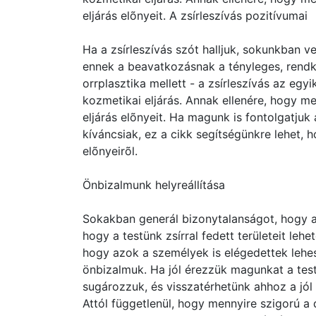
eljárás elõnyeit. A zsírleszívás pozitívumai
Ha a zsírleszívás szót halljuk, sokunkban 
ennek a beavatkozásnak a tényleges, rendkív
orrplasztika mellett - a zsírleszívás az egy
kozmetikai eljárás. Annak ellenére, hogy me
eljárás elõnyeit. Ha magunk is fontolgatju
kíváncsiak, ez a cikk segítségünkre lehet, 
elõnyeirõl.
Önbizalmunk helyreállítása
Sokakban generál bizonytalanságot, hogy a
hogy a testünk zsírral fedett területeit lehet
hogy azok a személyek is elégedettek lehe
önbizalmuk. Ha jól érezzük magunkat a test
sugározzuk, és visszatérhetünk ahhoz a jól
Attól függetlenül, hogy mennyire szigorú a