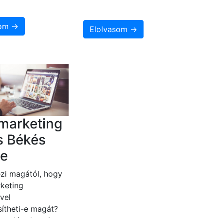
som →
Elolvasom →
marketing
s Békés
e
zi magától, hogy
keting
vel
ítheti-e magát?