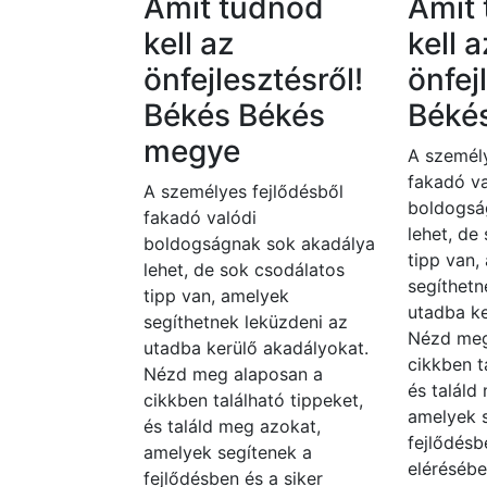
Amit tudnod
Amit
kell az
kell a
önfejlesztésről!
önfej
Békés Békés
Béké
megye
A személy
fakadó va
A személyes fejlődésből
boldogsá
fakadó valódi
lehet, de
boldogságnak sok akadálya
tipp van,
lehet, de sok csodálatos
segíthetn
tipp van, amelyek
utadba ke
segíthetnek leküzdeni az
Nézd meg
utadba kerülő akadályokat.
cikkben t
Nézd meg alaposan a
és találd
cikkben található tippeket,
amelyek 
és találd meg azokat,
fejlődésb
amelyek segítenek a
elérésébe
fejlődésben és a siker