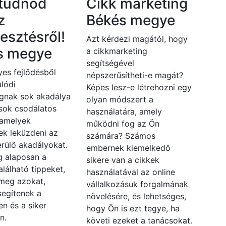
 tudnod
Cikk marketing
z
Békés megye
lesztésről!
Azt kérdezi magától, hogy
s megye
a cikkmarketing
segítségével
es fejlődésből
népszerűsítheti-e magát?
lódi
Képes lesz-e létrehozni egy
gnak sok akadálya
olyan módszert a
 sok csodálatos
használatára, amely
 amelyek
működni fog az Ön
ek leküzdeni az
számára? Számos
rülő akadályokat.
embernek kiemelkedő
 alaposan a
sikere van a cikkek
alálható tippeket,
használatával az online
 meg azokat,
vállalkozásuk forgalmának
segítenek a
növelésére, és lehetséges,
en és a siker
hogy Ön is ezt tegye, ha
n.
követi ezeket a tanácsokat.