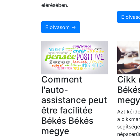
elérésében.
Elolva
Elolvasom →
Comment
Cikk 
l'auto-
Béké
assistance peut
megy
être facilitée
Azt kérde
Békés Békés
a cikkmar
segítségé
megye
népszerűs