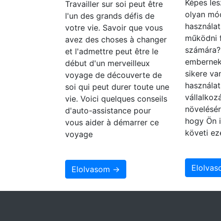
Képes les
Travailler sur soi peut être
olyan mó
l'un des grands défis de
használat
votre vie. Savoir que vous
működni 
avez des choses à changer
számára
et l'admettre peut être le
embernek
début d'un merveilleux
sikere va
voyage de découverte de
használat
soi qui peut durer toute une
vállalko
vie. Voici quelques conseils
növelésér
d'auto-assistance pour
hogy Ön i
vous aider à démarrer ce
követi ez
voyage
Elolva
Elolvasom →