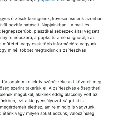
vegyes érzések keringenek, kevesen ismerik azonban
ül pozitív hatásait. Napjainkban - a mell-és
ik legnépszerûbb, plasztikai sebészek által végzett
nnyire népszerû, a popkultúra néha ignorálja az
k a mûtétet, vagy csak több információra vagyunk
hogy minél többet megtudjunk a zsírleszívás
 társadalom kollektív szépérzéke azt követeli meg,
õség szerint takarjuk el. A zsírleszívás elõsegítheti,
ssenek magukkal, akiknek eddig alacsony volt az
ünkben, ezt a kiegyensúlyozottságot ki is
 megérdemelt élethez, amire mindig is vágytunk.
 diétánk vagy milyen sokat edzünk, valószínûleg