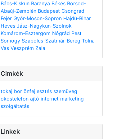
Bács-Kiskun
Baranya
Békés
Borsod-
Abaúj-Zemplén
Budapest
Csongrád
Fejér
Győr-Moson-Sopron
Hajdú-Bihar
Heves
Jász-Nagykun-Szolnok
Komárom-Esztergom
Nógrád
Pest
Somogy
Szabolcs-Szatmár-Bereg
Tolna
Vas
Veszprém
Zala
Cimkék
tokaj
bor
önfejlesztés
szemüveg
okostelefon
ajtó
internet
marketing
szolgáltatás
Linkek